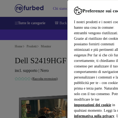
Chi siamo
Vendere
Assistenza
Preferenze sui co
I nostri prodotti e i nostri co
Tutte le categorie
🎒 Back to school
Smartphone
Portat
hanno una cosa in comune:
entrambi vengono riutilizzati
💰 E
Grazie al riutilizzo dei cookie
possiamo fornirti contenuti
Home
Prodotti
Monitor
ottimizzati e più pertinenti al
esigenze.Per far sì che ciò fu
Dell S2419HGF | 24pollici
correttamente, ti chiediamo il
consenso per analizzare il tuo
incl. supporto | Nero
comportamento di navigazion
personalizzare i contenuti e l
(Raccolta recensioni)
pubblicità per te - con cookie
prima e terza parte. Naturalm
solo con il tuo consenso. Potr
modificare le tue
impostazioni dei cookie
in
qualsiasi momento. Leggi la 
informativa sulla privacy
. 