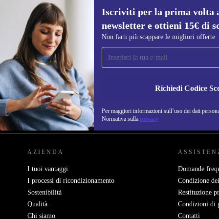
Iscriviti per la prima volta 
newsletter e ottieni 15€ di s
Non farti più scappare le migliori offerte
Iscriviti per la prima volta alla nostra
newsletter e ottieni 15€ di sconto!
Non farti più scappare le migliori offerte.
Richiedi Codice Sc
Per maggiori informazioni sull’uso dei dati personal
REFURBED ITALIA - RETHINK NEW.
Normativa sulla
privacy
AZIENDA
ASSISTEN
I tuoi vantaggi
Domande frequ
I processi di ricondizionamento
Condizione dei
Sostenibilità
Restituzione p
Qualità
Condizioni di 
Chi siamo
Contatti