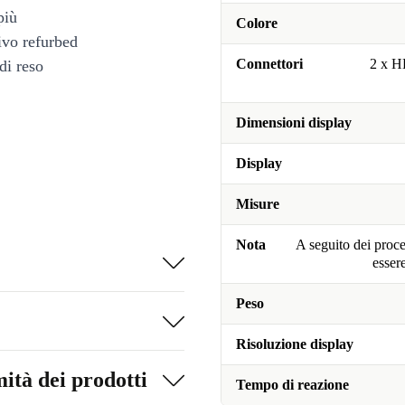
più
Colore
tivo refurbed
Connettori
2 x H
di reso
Dimensioni display
Display
Misure
Nota
A seguito dei proce
esser
Peso
Risoluzione display
ità dei prodotti
Tempo di reazione