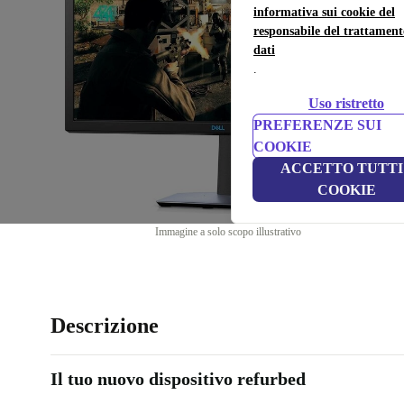
informativa sui cookie del
responsabile del trattament
dati
.
Uso ristretto
PREFERENZE SUI
COOKIE
ACCETTO TUTTI 
COOKIE
Immagine a solo scopo illustrativo
Descrizione
Il tuo nuovo dispositivo refurbed