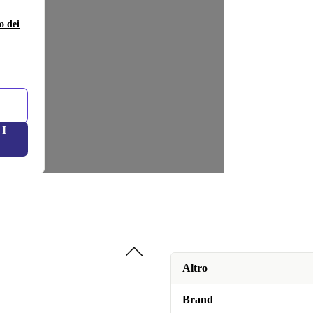
o dei
I
Altro
Brand