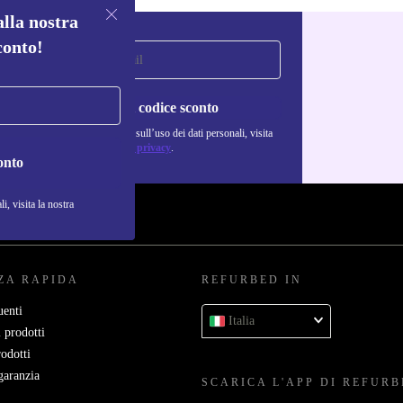
alla nostra
conto!
Richiedi codice sconto
Per maggiori informazioni sull’uso dei dati personali, visita
la nostra
Normativa sulla privacy
.
onto
i, visita la nostra
ZA RAPIDA
REFURBED IN
enti
Italia
 prodotti
rodotti
garanzia
SCARICA L'APP DI REFUR