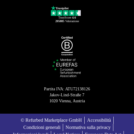
Trustpilot
TrustScore
4.6
205885
Valutazione
Partita IVA: ATU72138126
Jakov-Lind-Straße 7
1020 Vienna, Austria
© Refurbed Marketplace GmbH
Accessibilità
Condizioni generali
Normativa sulla privacy