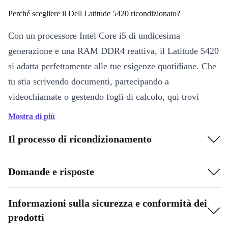
Perché scegliere il Dell Latitude 5420 ricondizionato?
Con un processore Intel Core i5 di undicesima
generazione e una RAM DDR4 reattiva, il Latitude 5420
si adatta perfettamente alle tue esigenze quotidiane. Che
tu stia scrivendo documenti, partecipando a
videochiamate o gestendo fogli di calcolo, qui trovi
velocità e fluidità a portata di mano.
Mostra di più
Punti di forza che fanno la differenza:
Il processo di ricondizionamento
Performance affidabili
: la combinazione di processore quad-
core Intel Core i5 e scheda grafica Intel Iris Xe garantisce risposte
Domande e risposte
immediate e multitasking senza intoppi.
Display da 14”
: la dimensione ideale per portabilità e comfort
Informazioni sulla sicurezza e conformità dei
visivo, sia in ufficio che in movimento.
prodotti
Connettività versatile
: grazie alle porte Thunderbolt 4, USB-A,