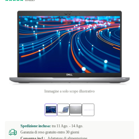
Immagine a solo scopo illustrativo
Spedizione inclusa:
tra
11 Ago. -
14 Ago.
Garanzia di reso gratuito entro 30 giorni
Consegna incl.:
Adattatore di alimentazione