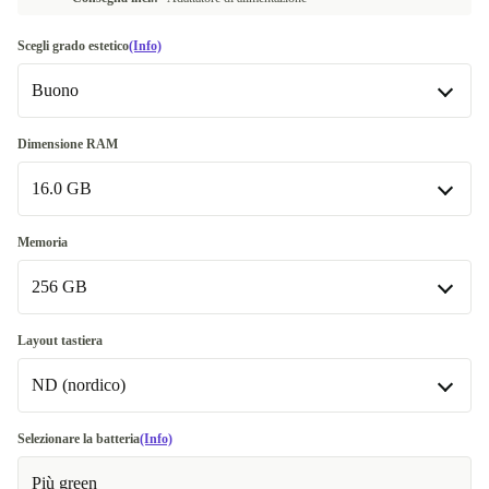
Scegli grado estetico
(Info)
Buono
Buono
Dimensione RAM
16.0 GB
Molto buono
+41,00 €
Ottimo
16.0 GB
+109,49 €
Memoria
Disponibile in altre combinazioni
256 GB
Premium
+138,49 €
32.0 GB
+245,99 €
256 GB
Layout tastiera
ND (nordico)
512 GB
+170,99 €
Disponibile in altre combinazioni
ND (nordico)
Selezionare la batteria
(Info)
1000 GB
+265,99 €
Più green
DE (tedesco)
+26,99 €