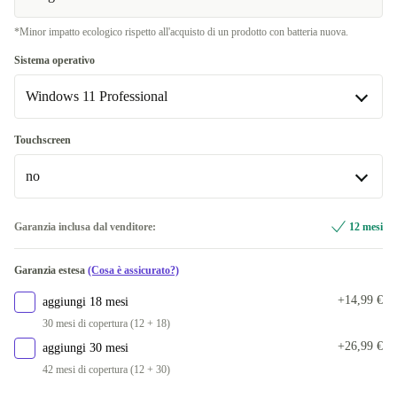
*Minor impatto ecologico rispetto all'acquisto di un prodotto con batteria nuova.
ES (spagnolo)
+66,41 €
Sistema operativo
FR (francese)
+66,41 €
Windows 11 Professional
PT (portoghese)
+66,41 €
Windows 11 Professional
Touchscreen
IT (italiano)
+71,99 €
Disponibile in altre combinazioni
no
NL (olandese)
+160,99 €
Windows 11 Home
+160,99 €
no
Garanzia inclusa dal venditore:
12 mesi
CZ (ceco)
+160,99 €
Disponibile in altre combinazioni
Garanzia estesa
(Cosa è assicurato?)
PL (polacco)
+160,99 €
sì
+166,60 €
+14,99 €
aggiungi 18 mesi
BE (belga)
+160,99 €
30 mesi di copertura (12 + 18)
+26,99 €
aggiungi 30 mesi
SI (sloveno)
+160,99 €
42 mesi di copertura (12 + 30)
UK (inglese Regno Unito)