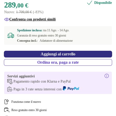
+160,99 €
289
Disponibile
,00 €
US (inglese Stati Uniti)
+191,99 €
Nuovo:
1.709,00 €
(-83%)
Confronta con prodotti simili
Disponibile in altre combinazioni
FI (finlandese)
Spedizione inclusa:
tra
11 Ago. -
14 Ago.
+170,99 €
Garanzia di reso gratuito entro 30 giorni
Consegna incl.:
Adattatore di alimentazione
DK (danese)
+170,99 €
SE (svedese)
Aggiungi al carrello
+170,99 €
Ordina ora, paga a rate
Servizi aggiuntivi
Pagamento rapido con Klarna e PayPal
Paga in 3 rate senza interessi con
Funziona come il nuovo
Reso gratuito entro 30 giorni