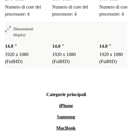
affidabilità a lungo termine.
Numero di core del
Numero di core del
Numero di core d
Reso gratuito entro 30 giorni
: se cambi idea, restituisci il
processore: 4
processore: 4
processore: 4
prodotto senza costi aggiuntivi.
Dimensioni
Scegli il Dell Latitude 5420 ricondizionato: prestazioni
display
intelligenti, sostenibilità reale, totale tranquillità.
14.0 "
14.0 "
14.0 "
1920 x 1080
1920 x 1080
1920 x 1080
(FullHD)
(FullHD)
(FullHD)
Categorie principali
iPhone
Samsung
MacBook