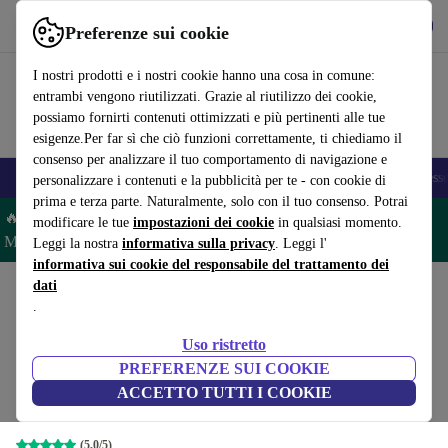
Scarica l’app
Scarica
Preferenze sui cookie
Usa refurbed in modo rapido e semplice
I nostri prodotti e i nostri cookie hanno una cosa in comune:
entrambi vengono riutilizzati. Grazie al riutilizzo dei cookie,
possiamo fornirti contenuti ottimizzati e più pertinenti alle tue
esigenze.Per far sì che ciò funzioni correttamente, ti chiediamo il
consenso per analizzare il tuo comportamento di navigazione e
🎒 Back to school
Smartphone
Portatili
Tablet
Smartwatch
Accesso
personalizzare i contenuti e la pubblicità per te - con cookie di
prima e terza parte. Naturalmente, solo con il tuo consenso. Potrai
🔥 Risparmia il 5% IN PIÙ su MacBook e iPad– Codice:
modificare le tue
impostazioni dei cookie
in qualsiasi momento.
MACPAD5 –
Condizioni
Leggi la nostra
informativa sulla privacy
. Leggi l'
informativa sui cookie del responsabile del trattamento dei
dati
Home
Prodotti
Portatili
Portatili Dell
.
Dell Latitude 5420 | i5-
Uso ristretto
1135G7 | 14"
289
,00 €
PREFERENZE SUI COOKIE
Nuovo:
1.709,00 €
16 GB | 256 GB SSD | FHD | Webcam | Win
ACCETTO TUTTI I COOKIE
11 Pro | ND
(5,0/5)