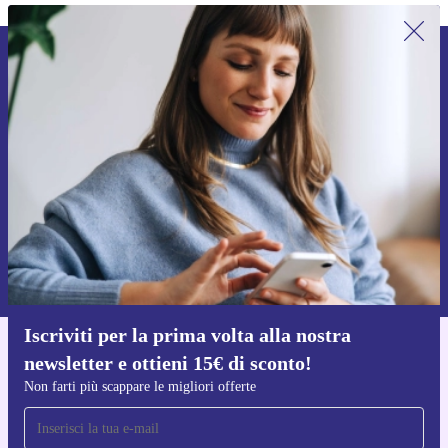
Iscriviti per la prima volta alla nostra
newsletter e ottieni 15€ di sconto!
Non farti più scappare le migliori offerte.
Richiedi codice sconto
Per maggiori informazioni sull’uso dei dati personali, visita la nostra
Normativa sulla privacy
.
Iscriviti per la prima volta alla nostra
newsletter e ottieni 15€ di sconto!
Scarica l'app di refurbed
Per iOS e Android
Non farti più scappare le migliori offerte