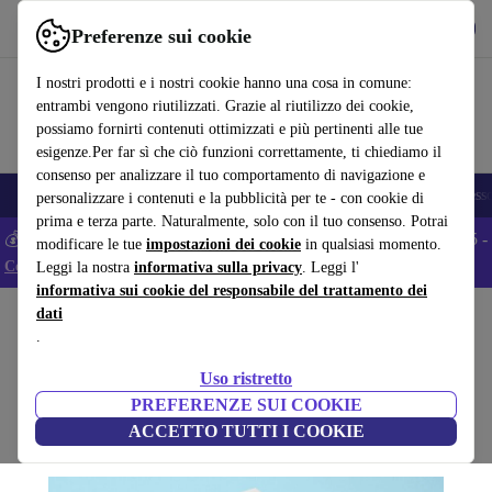
Scarica l’app
Scarica
Preferenze sui cookie
Usa refurbed in modo rapido e semplice
I nostri prodotti e i nostri cookie hanno una cosa in comune:
entrambi vengono riutilizzati. Grazie al riutilizzo dei cookie,
possiamo fornirti contenuti ottimizzati e più pertinenti alle tue
esigenze.Per far sì che ciò funzioni correttamente, ti chiediamo il
consenso per analizzare il tuo comportamento di navigazione e
🎒 Back to school
Smartphone
Portatili
Tablet
Smartwatch
Accesso
personalizzare i contenuti e la pubblicità per te - con cookie di
prima e terza parte. Naturalmente, solo con il tuo consenso. Potrai
💰 Extra -5% su tutti gli smartphone Android - Codice: ANDROID5 -
modificare le tue
impostazioni dei cookie
in qualsiasi momento.
Condizioni
Leggi la nostra
informativa sulla privacy
. Leggi l'
informativa sui cookie del responsabile del trattamento dei
dati
Home
Prodotti
Casa
Mobili
.
David Hockney. My Window
Uso ristretto
bianco
PREFERENZE SUI COOKIE
ACCETTO TUTTI I COOKIE
(Raccolta recensioni)