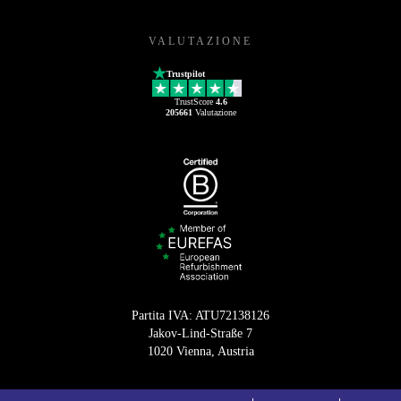
VALUTAZIONE
Trustpilot
TrustScore
4.6
205661
Valutazione
Partita IVA: ATU72138126
Jakov-Lind-Straße 7
1020 Vienna, Austria