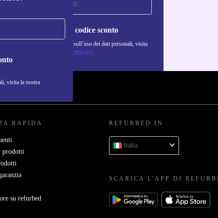
Richiedi codice sconto
Per maggiori informazioni sull’uso dei dati personali, visita
la nostra
Normativa sulla privacy
.
onto
i, visita la nostra
ZA RAPIDA
REFURBED IN
enti
Italia
 prodotti
rodotti
garanzia
SCARICA L'APP DI REFUR
ore su refurbed