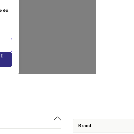
o dei
I
Brand