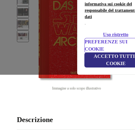
informativa sui cookie del
responsabile del trattament
dati
.
Uso ristretto
PREFERENZE SUI
COOKIE
ACCETTO TUTTI 
COOKIE
Immagine a solo scopo illustrativo
Descrizione