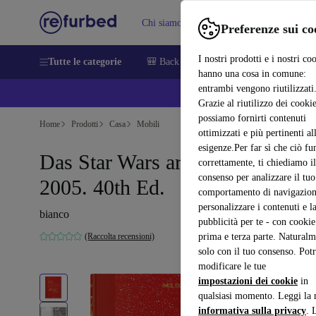
Chi siamo
Vendere
Assistenza
Preferenze sui co
I nostri prodotti e i nostri co
Tutte le categorie
🎒 Back to school
Smartphone
Portat
hanno una cosa in comune:
entrambi vengono riutilizzati
💰 E
Grazie al riutilizzo dei cookie
possiamo fornirti contenuti
Home
Prodotti
Casa
Mobili
ottimizzati e più pertinenti al
esigenze.Per far sì che ciò fu
Das Star Wars archivio. 1999–
correttamente, ti chiediamo il
consenso per analizzare il tuo
2005. 40th Ed.
comportamento di navigazion
personalizzare i contenuti e l
bianco
pubblicità per te - con cookie
(Raccolta recensioni)
prima e terza parte. Naturalm
solo con il tuo consenso. Potr
modificare le tue
impostazioni dei cookie
in
qualsiasi momento. Leggi la 
informativa sulla privacy
. 