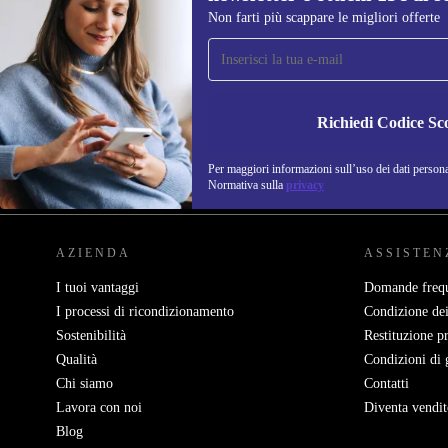
Non farti più scappare le migliori offerte
Iscriviti per la prima volta alla nostra
newsletter e ottieni 15€ di sconto!
Non farti più scappare le migliori offerte.
Richiedi Codice Sc
Per maggiori informazioni sull’uso dei dati personal
REFURBED ITALIA - RETHINK NEW.
Normativa sulla
privacy
AZIENDA
ASSISTEN
I tuoi vantaggi
Domande frequ
I processi di ricondizionamento
Condizione dei
Sostenibilità
Restituzione p
Qualità
Condizioni di 
Chi siamo
Contatti
Lavora con noi
Diventa vendit
Blog