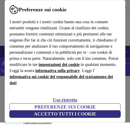
Scarica l’app
Scarica
Preferenze sui cookie
Usa refurbed in modo rapido e semplice
I nostri prodotti e i nostri cookie hanno una cosa in comune:
entrambi vengono riutilizzati. Grazie al riutilizzo dei cookie,
possiamo fornirti contenuti ottimizzati e più pertinenti alle tue
esigenze.Per far sì che ciò funzioni correttamente, ti chiediamo il
consenso per analizzare il tuo comportamento di navigazione e
🎒 Back to school
Smartphone
Portatili
Tablet
Smartwatch
Accesso
personalizzare i contenuti e la pubblicità per te - con cookie di
prima e terza parte. Naturalmente, solo con il tuo consenso. Potrai
💰 Extra -5% su tutti gli smartphone Android - Codice: ANDROID5 -
modificare le tue
impostazioni dei cookie
in qualsiasi momento.
Condizioni
Leggi la nostra
informativa sulla privacy
. Leggi l'
informativa sui cookie del responsabile del trattamento dei
dati
Home
Prodotti
Casa
Mobili
.
Daphne monoposto chaise longue sinistra
Uso ristretto
Mark Sand
PREFERENZE SUI COOKIE
marrone
ACCETTO TUTTI I COOKIE
(Raccolta recensioni)