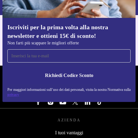
Normativa sulla privacy
.
Iscriviti per la prima volta alla nostra
Scarica l'app di refurbed
newsletter e ottieni 15€ di sconto!
Per iOS e Android
Non farti più scappare le migliori offerte
Richiedi Codice Sconto
REFURBED ITALIA - RETHINK NEW.
Per maggiori informazioni sull’uso dei dati personali, visita la nostra Normativa sulla
SEGUICI SU
privacy
AZIENDA
I tuoi vantaggi