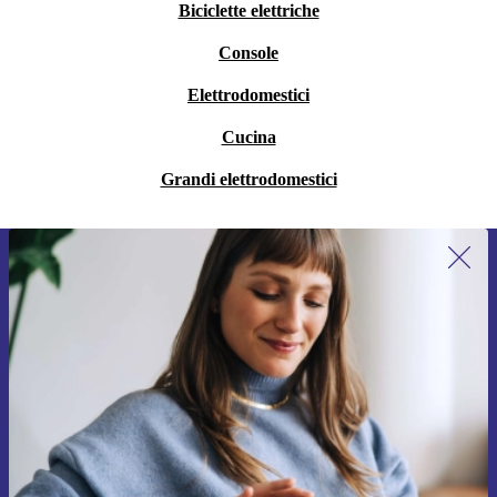
Biciclette elettriche
Console
Elettrodomestici
Cucina
Grandi elettrodomestici
Iscriviti per la prima volta alla nostra
newsletter e ottieni 15€ di sconto!
Non farti più scappare le migliori offerte.
Richiedi codice sconto
Per maggiori informazioni sull’uso dei dati personali, visita la nostra