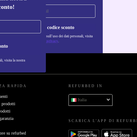
conto!
Richiedi codice sconto
Per maggiori informazioni sull’uso dei dati personali, visita
la nostra
Normativa sulla privacy
.
onto
i, visita la nostra
ZA RAPIDA
REFURBED IN
enti
Italia
 prodotti
rodotti
garanzia
SCARICA L'APP DI REFUR
ore su refurbed