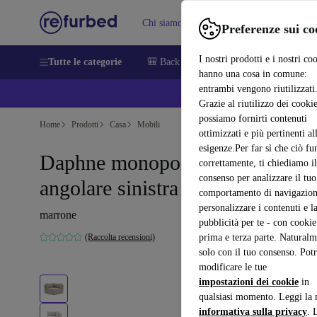
Chi siamo
Vendere
Assistenza
Preferenze sui co
I nostri prodotti e i nostri co
Tutte le categorie
🎒 Back to school
Smartphone
Portat
hanno una cosa in comune:
entrambi vengono riutilizzati
💰 E
Grazie al riutilizzo dei cookie
possiamo fornirti contenuti
Home
Prodotti
Casa
Mobili
ottimizzati e più pertinenti al
esigenze.Per far sì che ciò fu
Daphne monoposto modulo
correttamente, ti chiediamo il
consenso per analizzare il tuo
angolare sinistra Agnes Brown
comportamento di navigazion
personalizzare i contenuti e l
marrone
pubblicità per te - con cookie
(Raccolta recensioni)
prima e terza parte. Naturalm
solo con il tuo consenso. Potr
modificare le tue
impostazioni dei cookie
in
qualsiasi momento. Leggi la 
informativa sulla privacy
. 