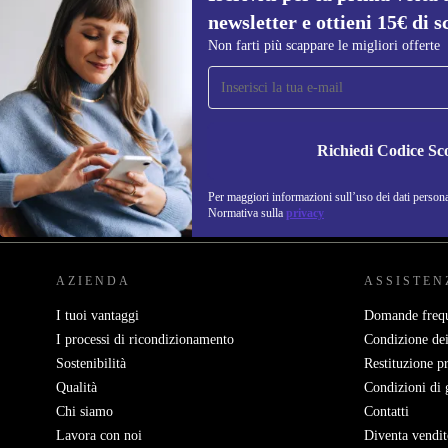
newsletter e ottieni 15€ di s
Non farti più scappare le migliori offerte
Iscriviti per la prima volta alla nostra
newsletter e ottieni 15€ di sconto!
Non farti più scappare le migliori offerte.
Richiedi Codice Sc
Per maggiori informazioni sull’uso dei dati personal
REFURBED ITALIA - RETHINK NEW.
Normativa sulla
privacy
AZIENDA
ASSISTEN
I tuoi vantaggi
Domande frequ
I processi di ricondizionamento
Condizione dei
Sostenibilità
Restituzione p
Qualità
Condizioni di 
Chi siamo
Contatti
Lavora con noi
Diventa vendit