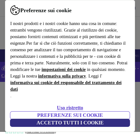
Scarica l’app
Scarica
Preferenze sui cookie
Usa refurbed in modo rapido e semplice
I nostri prodotti e i nostri cookie hanno una cosa in comune:
entrambi vengono riutilizzati. Grazie al riutilizzo dei cookie,
possiamo fornirti contenuti ottimizzati e più pertinenti alle tue
esigenze.Per far sì che ciò funzioni correttamente, ti chiediamo il
consenso per analizzare il tuo comportamento di navigazione e
🎒 Back to school
Smartphone
Portatili
Tablet
Smartwatch
Accesso
personalizzare i contenuti e la pubblicità per te - con cookie di
prima e terza parte. Naturalmente, solo con il tuo consenso. Potrai
💰 Extra -5% su tutti gli smartphone Android - Codice: ANDROID5 -
modificare le tue
impostazioni dei cookie
in qualsiasi momento.
Condizioni
Leggi la nostra
informativa sulla privacy
. Leggi l'
informativa sui cookie del responsabile del trattamento dei
dati
Home
Prodotti
Casa
Mobili
.
Dane monoposto modulo angolare sinistra
Uso ristretto
Mark Sand
PREFERENZE SUI COOKIE
marrone
ACCETTO TUTTI I COOKIE
(Raccolta recensioni)