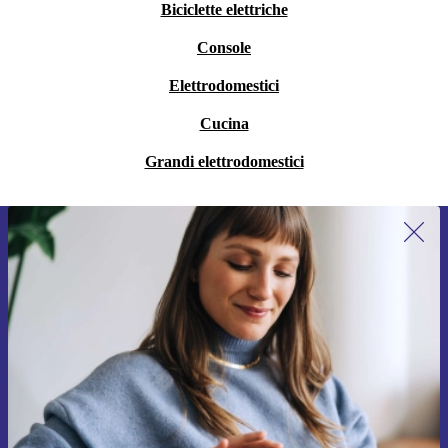
Biciclette elettriche
Console
Elettrodomestici
Cucina
Grandi elettrodomestici
Iscriviti per la prima volta alla nostra
newsletter e ottieni 15€ di sconto!
Non farti più scappare le migliori offerte.
Richiedi codice sconto
Per maggiori informazioni sull’uso dei dati personali, visita la nostra