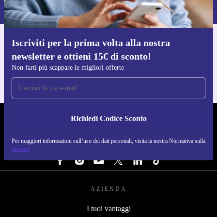
Normativa sulla privacy
.
Iscriviti per la prima volta alla nostra
Scarica l'app di refurbed
newsletter e ottieni 15€ di sconto!
Per iOS e Android
Non farti più scappare le migliori offerte
Richiedi Codice Sconto
REFURBED ITALIA - RETHINK NEW.
Per maggiori informazioni sull’uso dei dati personali, visita la nostra Normativa sulla
SEGUICI SU
privacy
AZIENDA
I tuoi vantaggi