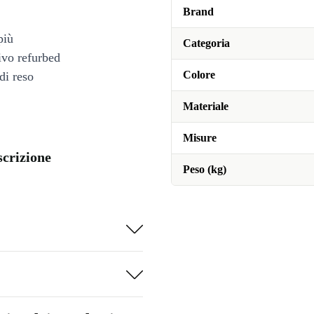
Brand
più
Categoria
tivo refurbed
Colore
di reso
Materiale
Misure
scrizione
Peso (kg)