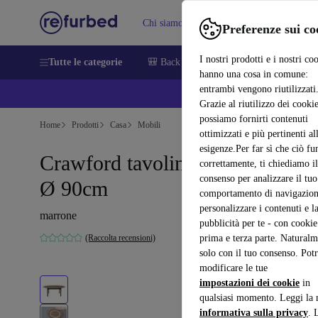
Chi siamo
Vendere
Assistenza
Preferenze sui co
I nostri prodotti e i nostri co
Tutte le categorie
🎒 Back to school
Smartphone
Portat
hanno una cosa in comune:
entrambi vengono riutilizzati
💰 E
Grazie al riutilizzo dei cookie
possiamo fornirti contenuti
Home
Prodotti
Casa
Mobili
ottimizzati e più pertinenti al
esigenze.Per far sì che ciò fu
Crawford tavolino da caffè noce
correttamente, ti chiediamo il
consenso per analizzare il tuo
Ø 90cm
comportamento di navigazion
personalizzare i contenuti e l
marrone
pubblicità per te - con cookie
(Raccolta recensioni)
prima e terza parte. Naturalm
solo con il tuo consenso. Potr
modificare le tue
impostazioni dei cookie
in
qualsiasi momento. Leggi la 
informativa sulla privacy
. 