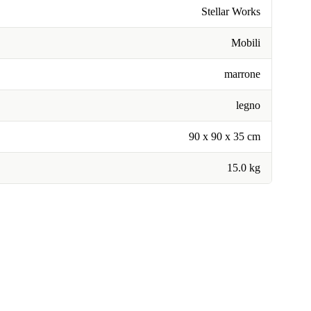
Stellar Works
Mobili
marrone
legno
90 x 90 x 35 cm
15.0 kg