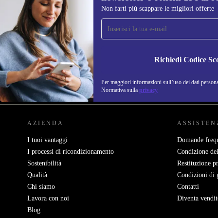
Non farti più scappare le migliori offerte
Iscriviti per la prima volta alla nostra
newsletter e ottieni 15€ di sconto!
Non farti più scappare le migliori offerte.
Richiedi Codice Sc
Per maggiori informazioni sull’uso dei dati personal
REFURBED ITALIA - RETHINK NEW.
Normativa sulla
privacy
AZIENDA
ASSISTEN
I tuoi vantaggi
Domande frequ
I processi di ricondizionamento
Condizione dei
Sostenibilità
Restituzione p
Qualità
Condizioni di 
Chi siamo
Contatti
Lavora con noi
Diventa vendit
Blog