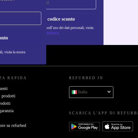
Richiedi codice sconto
Per maggiori informazioni sull’uso dei dati personali, visita
la nostra
Normativa sulla privacy
.
onto
i, visita la nostra
ZA RAPIDA
REFURBED IN
enti
Italia
 prodotti
rodotti
garanzia
SCARICA L'APP DI REFUR
ore su refurbed