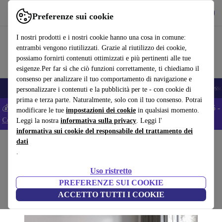
Scarica l’app
Scarica
Preferenze sui cookie
Usa refurbed in modo rapido e semplice
I nostri prodotti e i nostri cookie hanno una cosa in comune:
entrambi vengono riutilizzati. Grazie al riutilizzo dei cookie,
possiamo fornirti contenuti ottimizzati e più pertinenti alle tue
esigenze.Per far sì che ciò funzioni correttamente, ti chiediamo il
consenso per analizzare il tuo comportamento di navigazione e
🎒 Back to school
Smartphone
Portatili
Tablet
Smartwatch
Accesso
personalizzare i contenuti e la pubblicità per te - con cookie di
prima e terza parte. Naturalmente, solo con il tuo consenso. Potrai
💰 Extra -5% su tutti gli smartphone Android - Codice: ANDROID5 -
modificare le tue
impostazioni dei cookie
in qualsiasi momento.
Condizioni
Leggi la nostra
informativa sulla privacy
. Leggi l'
informativa sui cookie del responsabile del trattamento dei
dati
Home
Prodotti
Casa
Mobili
.
Como divano 3 posti a sedere blu marino
Uso ristretto
blu
PREFERENZE SUI COOKIE
ACCETTO TUTTI I COOKIE
(Raccolta recensioni)