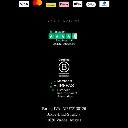
VALUTAZIONE
Trustpilot
TrustScore
4.6
205684
Valutazione
Partita IVA: ATU72138126
Jakov-Lind-Straße 7
1020 Vienna, Austria