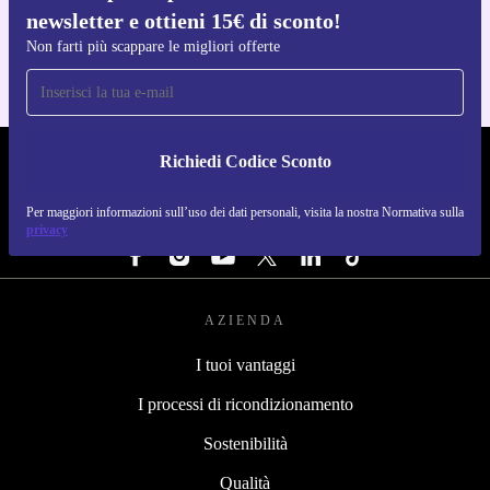
newsletter e ottieni 15€ di sconto!
Per iOS e Android
Non farti più scappare le migliori offerte
Richiedi Codice Sconto
REFURBED ITALIA - RETHINK NEW.
Per maggiori informazioni sull’uso dei dati personali, visita la nostra Normativa sulla
SEGUICI SU
privacy
AZIENDA
I tuoi vantaggi
I processi di ricondizionamento
Sostenibilità
Qualità