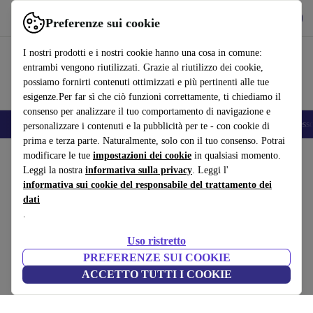
Scarica l’app
Scarica
Preferenze sui cookie
Usa refurbed in modo rapido e semplice
I nostri prodotti e i nostri cookie hanno una cosa in comune:
entrambi vengono riutilizzati. Grazie al riutilizzo dei cookie,
possiamo fornirti contenuti ottimizzati e più pertinenti alle tue
esigenze.Per far sì che ciò funzioni correttamente, ti chiediamo il
consenso per analizzare il tuo comportamento di navigazione e
🎒 Back to school
Smartphone
Portatili
Tablet
Smartwatch
Accesso
personalizzare i contenuti e la pubblicità per te - con cookie di
prima e terza parte. Naturalmente, solo con il tuo consenso. Potrai
Home
modificare le tue
Prodotti
Casa
impostazioni dei cookie
Mobili
in qualsiasi momento.
Leggi la nostra
informativa sulla privacy
. Leggi l'
Carlton divano 3 posti a sedere York-pelle
informativa sui cookie del responsabile del trattamento dei
dati
marrone chiaro
.
marrone
Uso ristretto
(Raccolta recensioni)
PREFERENZE SUI COOKIE
ACCETTO TUTTI I COOKIE