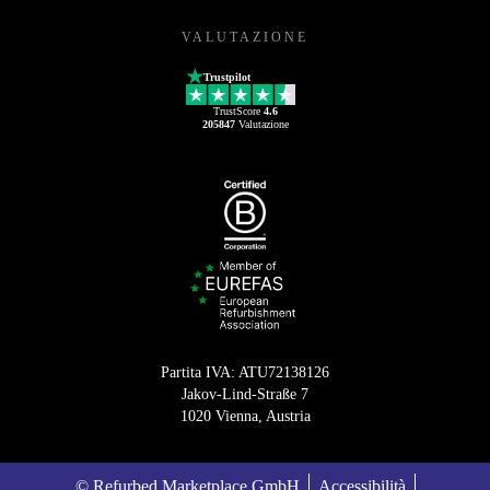
VALUTAZIONE
Trustpilot
TrustScore
4.6
205847
Valutazione
Partita IVA: ATU72138126
Jakov-Lind-Straße 7
1020 Vienna, Austria
© Refurbed Marketplace GmbH
Accessibilità