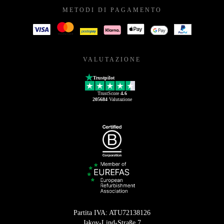
METODI DI PAGAMENTO
VALUTAZIONE
Trustpilot
TrustScore
4.6
205684
Valutazione
Partita IVA: ATU72138126
Jakov-Lind-Straße 7