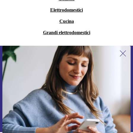
Elettrodomestici
Cucina
Grandi elettrodomestici
Iscriviti per la prima volta alla nostra
newsletter e ottieni 15€ di sconto!
Non farti più scappare le migliori offerte.
Richiedi codice sconto
Per maggiori informazioni sull’uso dei dati personali, visita la nostra
Normativa sulla privacy
.