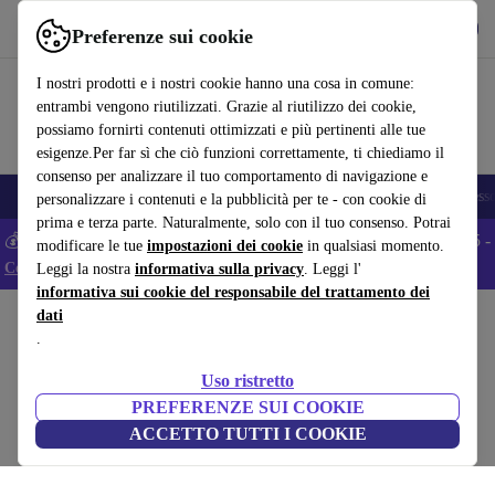
Scarica l’app
Scarica
Preferenze sui cookie
Usa refurbed in modo rapido e semplice
I nostri prodotti e i nostri cookie hanno una cosa in comune:
entrambi vengono riutilizzati. Grazie al riutilizzo dei cookie,
possiamo fornirti contenuti ottimizzati e più pertinenti alle tue
esigenze.Per far sì che ciò funzioni correttamente, ti chiediamo il
consenso per analizzare il tuo comportamento di navigazione e
🎒 Back to school
Smartphone
Portatili
Tablet
Smartwatch
Accesso
personalizzare i contenuti e la pubblicità per te - con cookie di
prima e terza parte. Naturalmente, solo con il tuo consenso. Potrai
💰 Extra -5% su tutti gli smartphone Android - Codice: ANDROID5 -
modificare le tue
impostazioni dei cookie
in qualsiasi momento.
Condizioni
Leggi la nostra
informativa sulla privacy
. Leggi l'
informativa sui cookie del responsabile del trattamento dei
dati
Home
Prodotti
Casa
Mobili
.
BUND tavolino laterale Ø33cm
Uso ristretto
bianco
PREFERENZE SUI COOKIE
ACCETTO TUTTI I COOKIE
(Raccolta recensioni)