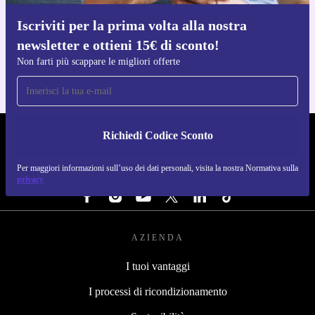
Iscriviti per la prima volta alla nostra
Scarica l'app di refurbed
newsletter e ottieni 15€ di sconto!
Per iOS e Android
Non farti più scappare le migliori offerte
Richiedi Codice Sconto
REFURBED ITALIA - RETHINK NEW.
Per maggiori informazioni sull’uso dei dati personali, visita la nostra Normativa sulla
SEGUICI SU
privacy
AZIENDA
I tuoi vantaggi
I processi di ricondizionamento