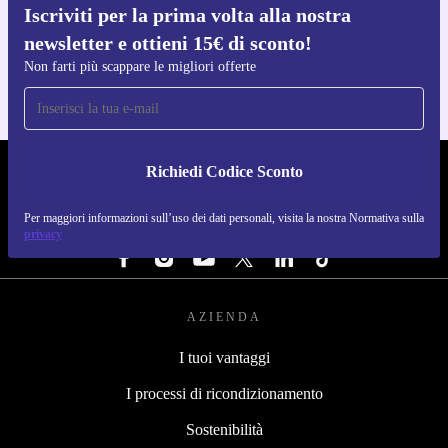
Iscriviti per la prima volta alla nostra
Scarica l'app di refurbed
newsletter e ottieni 15€ di sconto!
Per iOS e Android
Non farti più scappare le migliori offerte
Richiedi Codice Sconto
REFURBED ITALIA - RETHINK NEW.
Per maggiori informazioni sull’uso dei dati personali, visita la nostra Normativa sulla
SEGUICI SU
privacy
AZIENDA
I tuoi vantaggi
I processi di ricondizionamento
Sostenibilità