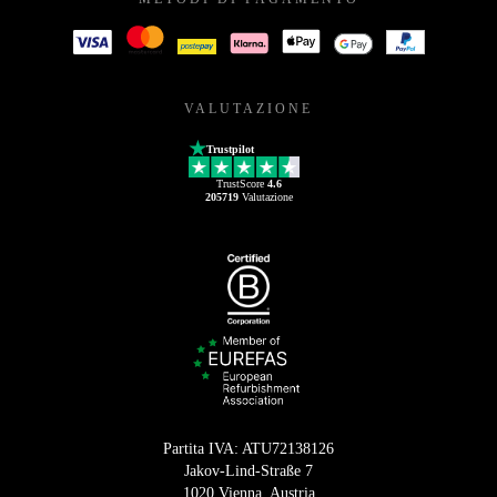
VALUTAZIONE
Trustpilot
TrustScore
4.6
205719
Valutazione
Partita IVA: ATU72138126
Jakov-Lind-Straße 7
1020 Vienna, Austria