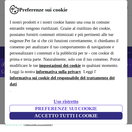
Scarica l’app
Scarica
Preferenze sui cookie
Usa refurbed in modo rapido e semplice
I nostri prodotti e i nostri cookie hanno una cosa in comune:
entrambi vengono riutilizzati. Grazie al riutilizzo dei cookie,
possiamo fornirti contenuti ottimizzati e più pertinenti alle tue
esigenze.Per far sì che ciò funzioni correttamente, ti chiediamo il
consenso per analizzare il tuo comportamento di navigazione e
🎒 Back to school
Smartphone
Portatili
Tablet
Smartwatch
Accesso
personalizzare i contenuti e la pubblicità per te - con cookie di
prima e terza parte. Naturalmente, solo con il tuo consenso. Potrai
💰 Extra -5% su tutti gli smartphone Android - Codice: ANDROID5 -
modificare le tue
impostazioni dei cookie
in qualsiasi momento.
Condizioni
Leggi la nostra
informativa sulla privacy
. Leggi l'
informativa sui cookie del responsabile del trattamento dei
dati
Home
Prodotti
Casa
Mobili
.
Boby Garderobe impiallacciatura in legno
Uso ristretto
nero
PREFERENZE SUI COOKIE
nero
ACCETTO TUTTI I COOKIE
(Raccolta recensioni)