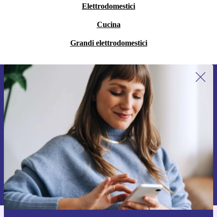
Elettrodomestici
Cucina
Grandi elettrodomestici
Iscriviti per la prima volta alla nostra
newsletter e ottieni 15€ di sconto!
Non farti più scappare le migliori offerte.
Richiedi codice sconto
Per maggiori informazioni sull’uso dei dati personali, visita la nostra
Normativa sulla privacy
.