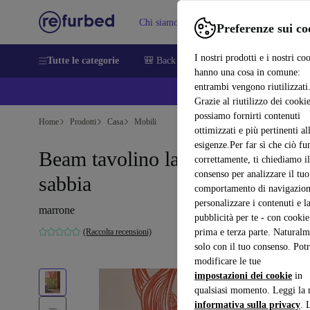
Chi siamo
Vendere
Assistenza
Preferenze sui co
I nostri prodotti e i nostri co
Tutte le categorie
🎒 Back to school
Smartphone
Portat
hanno una cosa in comune:
entrambi vengono riutilizzati
💰 E
Grazie al riutilizzo dei cookie
possiamo fornirti contenuti
Home
Prodotti
Casa
Mobili
ottimizzati e più pertinenti al
esigenze.Per far sì che ciò fu
Beam tavolino laterale color
correttamente, ti chiediamo il
consenso per analizzare il tuo
sabbia
comportamento di navigazion
personalizzare i contenuti e l
marrone
pubblicità per te - con cookie
(Raccolta recensioni)
prima e terza parte. Naturalm
solo con il tuo consenso. Potr
modificare le tue
impostazioni dei cookie
in
qualsiasi momento. Leggi la 
informativa sulla privacy
. 