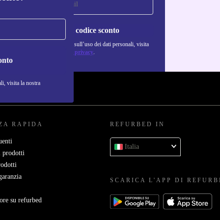
Richiedi codice sconto
Per maggiori informazioni sull’uso dei dati personali, visita
la nostra
Normativa sulla privacy
.
onto
i, visita la nostra
ZA RAPIDA
REFURBED IN
enti
Italia
 prodotti
rodotti
garanzia
SCARICA L'APP DI REFUR
ore su refurbed