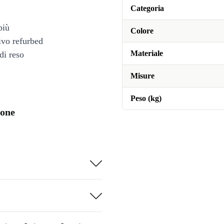
Categoria
più
Colore
tivo refurbed
Materiale
di reso
Misure
Peso (kg)
ione