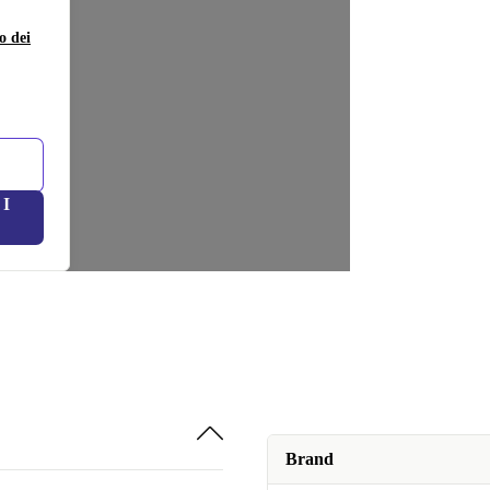
o dei
I
Brand