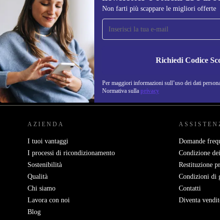
Non farti più scappare le migliori offerte
Iscriviti per la prima volta alla nostra
newsletter e ottieni 15€ di sconto!
Non farti più scappare le migliori offerte.
Richiedi Codice Sc
Per maggiori informazioni sull’uso dei dati personal
REFURBED ITALIA - RETHINK NEW.
Normativa sulla
privacy
AZIENDA
ASSISTEN
I tuoi vantaggi
Domande frequ
I processi di ricondizionamento
Condizione dei
Sostenibilità
Restituzione p
Qualità
Condizioni di 
Chi siamo
Contatti
Lavora con noi
Diventa vendit
Blog