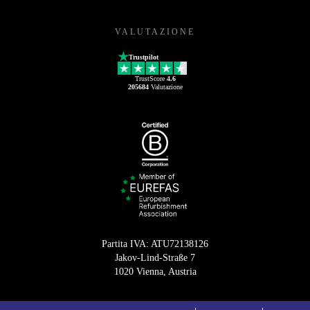
VALUTAZIONE
Trustpilot
TrustScore
4.6
205684
Valutazione
Partita IVA: ATU72138126
Jakov-Lind-Straße 7
1020 Vienna, Austria