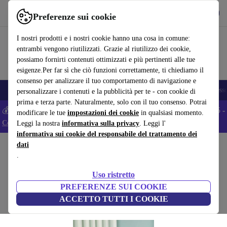
Scarica l’app
Scarica
Preferenze sui cookie
Usa refurbed in modo rapido e semplice
I nostri prodotti e i nostri cookie hanno una cosa in comune:
entrambi vengono riutilizzati. Grazie al riutilizzo dei cookie,
possiamo fornirti contenuti ottimizzati e più pertinenti alle tue
esigenze.Per far sì che ciò funzioni correttamente, ti chiediamo il
consenso per analizzare il tuo comportamento di navigazione e
🎒 Back to school
Smartphone
Portatili
Tablet
Smartwatch
Accesso
personalizzare i contenuti e la pubblicità per te - con cookie di
prima e terza parte. Naturalmente, solo con il tuo consenso. Potrai
💰 Extra -5% su tutti gli smartphone Android - Codice: ANDROID5 -
modificare le tue
impostazioni dei cookie
in qualsiasi momento.
Condizioni
Leggi la nostra
informativa sulla privacy
. Leggi l'
informativa sui cookie del responsabile del trattamento dei
dati
Home
Prodotti
Casa
Mobili
.
Ash panca nero
Uso ristretto
nero
PREFERENZE SUI COOKIE
ACCETTO TUTTI I COOKIE
(Raccolta recensioni)