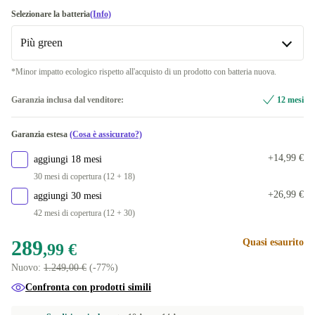
1000 GB
+229,01 €
argento
FR (francese)
+27,17 €
Selezionare la batteria
(Info)
1500 GB
+229,01 €
Più green
DE (tedesco)
+23,77 €
*Minor impatto ecologico rispetto all'acquisto di un prodotto con batteria nuova.
ES (spagnolo)
Più green
+31,63 €
Garanzia inclusa dal venditore:
12 mesi
NL (olandese)
Nuova
+33,80 €
+42,33 €
Garanzia estesa
(Cosa è assicurato?)
PT (portoghese)
+43,87 €
+14,99 €
aggiungi 18 mesi
UK (inglese Regno Unito)
+45,00 €
30 mesi di copertura (12 + 18)
+26,99 €
aggiungi 30 mesi
SE (svedese)
+48,35 €
42 mesi di copertura (12 + 30)
DK (danese)
+49,81 €
289
Quasi esaurito
,99 €
US (inglese Stati Uniti)
+58,00 €
Nuovo:
1.249,00 €
(-77%)
Confronta con prodotti simili
IT (italiano)
+62,00 €