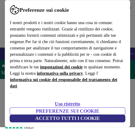
Scarica l’app
Scarica
Preferenze sui cookie
Usa refurbed in modo rapido e semplice
I nostri prodotti e i nostri cookie hanno una cosa in comune:
entrambi vengono riutilizzati. Grazie al riutilizzo dei cookie,
possiamo fornirti contenuti ottimizzati e più pertinenti alle tue
esigenze.Per far sì che ciò funzioni correttamente, ti chiediamo il
consenso per analizzare il tuo comportamento di navigazione e
🎒 Back to school
Smartphone
Portatili
Tablet
Smartwatch
Accesso
personalizzare i contenuti e la pubblicità per te - con cookie di
prima e terza parte. Naturalmente, solo con il tuo consenso. Potrai
🔥 Risparmia il 5% IN PIÙ su MacBook e iPad– Codice:
modificare le tue
impostazioni dei cookie
in qualsiasi momento.
MACPAD5 –
Condizioni
Leggi la nostra
informativa sulla privacy
. Leggi l'
informativa sui cookie del responsabile del trattamento dei
dati
Home
Prodotti
Portatili
MacBook
.
Apple MacBook Air 2019 |
Uso ristretto
13.3" | i5
289
,99 €
PREFERENZE SUI COOKIE
Nuovo:
1.249,00 €
8 GB | 128 GB SSD | grigio siderale | FR
ACCETTO TUTTI I COOKIE
(4,8/5)