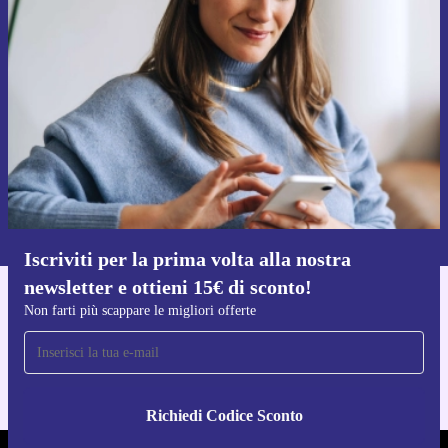
Iscriviti per la prima volta alla nostra
newsletter e ottieni 15€ di sconto!
Non farti più scappare le migliori offerte.
Richiedi codice sconto
Per maggiori informazioni sull’uso dei dati personali, visita la nostra
Normativa sulla privacy
.
Iscriviti per la prima volta alla nostra
newsletter e ottieni 15€ di sconto!
Scarica l'app di refurbed
Non farti più scappare le migliori offerte
Per iOS e Android
Richiedi Codice Sconto