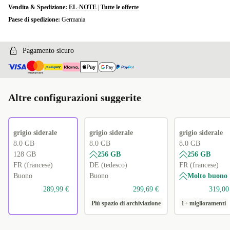
Vendita & Spedizione:
EL-NOTE
|
Tutte le offerte
Paese di spedizione:
Germania
Pagamento sicuro
Altre configurazioni suggerite
grigio siderale
grigio siderale
grigio siderale
8.0 GB
8.0 GB
8.0 GB
128 GB
256 GB
256 GB
FR (francese)
DE (tedesco)
FR (francese)
Buono
Buono
Molto buono
289,99 €
299,69 €
319,00
Più spazio di archiviazione
1+ miglioramenti