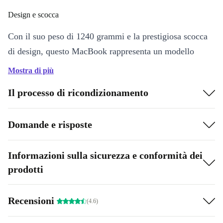
Design e scocca
Con il suo peso di 1240 grammi e la prestigiosa scocca
di design, questo MacBook rappresenta un modello
prestigioso dalla massima resistenza.
Mostra di più
Tecnologia moderna
Il processo di ricondizionamento
Con il suo Intel Core i5-8210Y dell’ottava generazione e
Domande e risposte
le diverse configurazioni con RAM fino a 16 GB e SSD
fino ad 1TB, le prestazioni di questo MacBook Air si
avvicinano ai livelli del MacBook Pro! I 3 connettori
Informazioni sulla sicurezza e conformità dei
prodotti
Thunderbolt ti permettono di collegare velocemente i
tuoi dispositivi, monitor esterni e molto altro ancora.
Recensioni
(4.6)