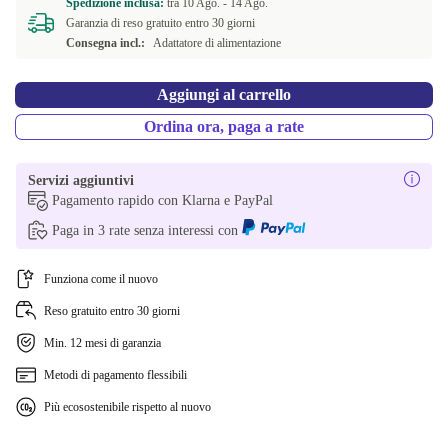
Spedizione inclusa:
tra
10 Ago. -
14 Ago.
Disponibile in altre combinazioni
Garanzia di reso gratuito entro 30 giorni
Consegna incl.:
Adattatore di alimentazione
CH (svizzero)
+118,01 €
FI (finlandese)
Aggiungi al carrello
+209,01 €
Ordina ora, paga a rate
BE (belga)
+249,01 €
Servizi aggiuntivi
Pagamento rapido con Klarna e PayPal
Paga in 3 rate senza interessi con
Funziona come il nuovo
Reso gratuito entro 30 giorni
Min. 12 mesi di garanzia
Metodi di pagamento flessibili
Più ecosostenibile rispetto al nuovo