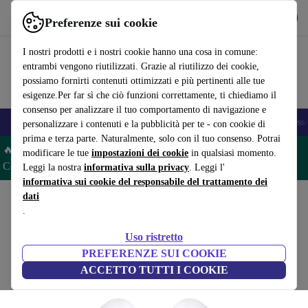
Scarica l’app
Scarica
Preferenze sui cookie
Usa refurbed in modo rapido e semplice
I nostri prodotti e i nostri cookie hanno una cosa in comune:
entrambi vengono riutilizzati. Grazie al riutilizzo dei cookie,
possiamo fornirti contenuti ottimizzati e più pertinenti alle tue
esigenze.Per far sì che ciò funzioni correttamente, ti chiediamo il
consenso per analizzare il tuo comportamento di navigazione e
🎒 Back to school
Smartphone
Portatili
Tablet
Smartwatch
Accesso
personalizzare i contenuti e la pubblicità per te - con cookie di
prima e terza parte. Naturalmente, solo con il tuo consenso. Potrai
🔥 Risparmia 5% EXTRA su TUTTI gli Apple Watch e AirPod –
modificare le tue
impostazioni dei cookie
in qualsiasi momento.
Codice: AIRWATCH5 –
Condizioni
Leggi la nostra
informativa sulla privacy
. Leggi l'
informativa sui cookie del responsabile del trattamento dei
dati
Home
Prodotti
Audio
Cuffie
.
Apple AirPods 1ª gen.
Uso ristretto
Bianco
PREFERENZE SUI COOKIE
ACCETTO TUTTI I COOKIE
(4,8/5)