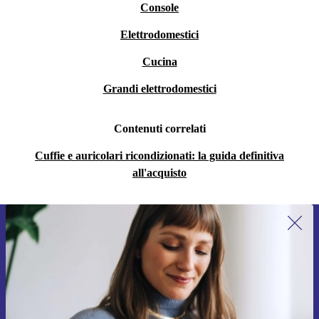
Console
Elettrodomestici
Cucina
Grandi elettrodomestici
Contenuti correlati
Cuffie e auricolari ricondizionati: la guida definitiva
all'acquisto
Iscriviti per la prima volta alla nostra
newsletter e ottieni 15€ di sconto!
Non farti più scappare le migliori offerte.