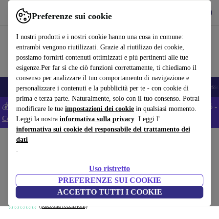
Scarica l’app
Scarica
Preferenze sui cookie
Usa refurbed in modo rapido e semplice
I nostri prodotti e i nostri cookie hanno una cosa in comune:
entrambi vengono riutilizzati. Grazie al riutilizzo dei cookie,
possiamo fornirti contenuti ottimizzati e più pertinenti alle tue
esigenze.Per far sì che ciò funzioni correttamente, ti chiediamo il
consenso per analizzare il tuo comportamento di navigazione e
🎒 Back to school
Smartphone
Portatili
Tablet
Smartwatch
Accesso
personalizzare i contenuti e la pubblicità per te - con cookie di
prima e terza parte. Naturalmente, solo con il tuo consenso. Potrai
💰 Extra -5% su tutti gli smartphone Android - Codice: ANDROID5 -
modificare le tue
impostazioni dei cookie
in qualsiasi momento.
Condizioni
Leggi la nostra
informativa sulla privacy
. Leggi l'
informativa sui cookie del responsabile del trattamento dei
dati
Home
Prodotti
Casa
Grandi elettrodomestici
.
AEG 6000 ProSense® LR6G84OW
Uso ristretto
Lavatrice a carica frontale 8 kg
PREFERENZE SUI COOKIE
24 mesi di garanzia del produttore | bianco
ACCETTO TUTTI I COOKIE
(Raccolta recensioni)