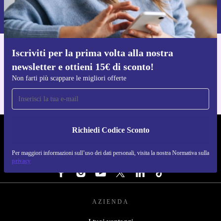
Per maggiori informazioni sull’uso dei dati personali, visita la nostra
Normativa sulla privacy
.
Iscriviti per la prima volta alla nostra
Scarica l'app di refurbed
newsletter e ottieni 15€ di sconto!
Per iOS e Android
Non farti più scappare le migliori offerte
Richiedi Codice Sconto
REFURBED ITALIA - RETHINK NEW.
Per maggiori informazioni sull’uso dei dati personali, visita la nostra Normativa sulla
SEGUICI SU
privacy
AZIENDA