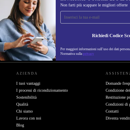
Non farti più scappare le migliori offerte
Iscriviti per la prima volta alla nostra
newsletter e ottieni 15€ di sconto!
Non farti più scappare le migliori offerte.
Richiedi Codice Sc
Per maggiori informazioni sull’uso dei dati personal
REFURBED ITALIA - RETHINK NEW.
Normativa sulla
privacy
AZIENDA
ASSISTEN
I tuoi vantaggi
Domande frequ
I processi di ricondizionamento
Condizione dei
Sostenibilità
Restituzione p
Qualità
Condizioni di 
Chi siamo
Contatti
Lavora con noi
Diventa vendit
Blog