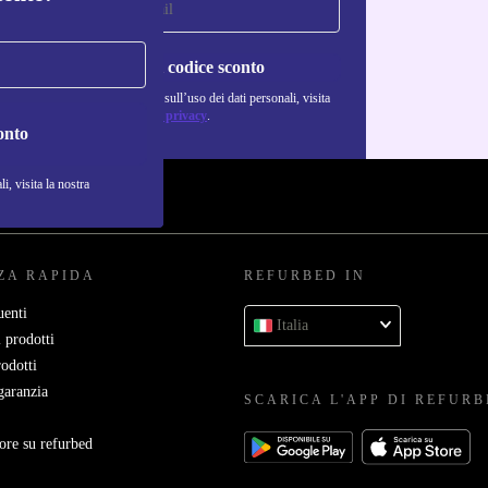
Richiedi codice sconto
Per maggiori informazioni sull’uso dei dati personali, visita
la nostra
Normativa sulla privacy
.
onto
i, visita la nostra
ZA RAPIDA
REFURBED IN
enti
Italia
 prodotti
rodotti
garanzia
SCARICA L'APP DI REFUR
ore su refurbed