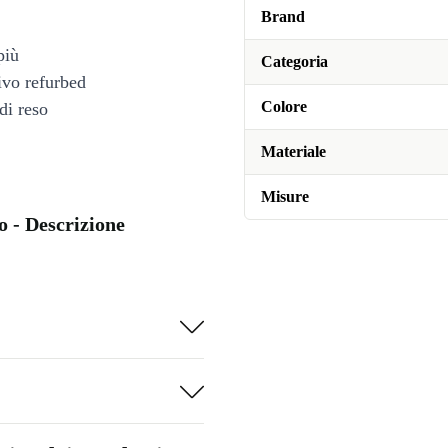
Brand
più
Categoria
tivo refurbed
Colore
di reso
Materiale
Misure
o - Descrizione