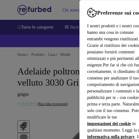
Chi siamo
Vendere
Assistenza
Preferenze sui co
I nostri prodotti e i nostri co
Tutte le categorie
🎒 Back to school
Smartphone
Portat
hanno una cosa in comune:
entrambi vengono riutilizzati
💰 E
Grazie al riutilizzo dei cookie
possiamo fornirti contenuti
Home
Prodotti
Casa
Mobili
ottimizzati e più pertinenti al
esigenze.Per far sì che ciò fu
Adelaide poltrona girevole
correttamente, ti chiediamo il
consenso per analizzare il tuo
velluto 3030 Grigio
comportamento di navigazion
personalizzare i contenuti e l
grigio
pubblicità per te - con cookie
(Raccolta recensioni)
prima e terza parte. Naturalm
solo con il tuo consenso. Potr
modificare le tue
impostazioni dei cookie
in
qualsiasi momento. Leggi la 
informativa sulla privacy
. 