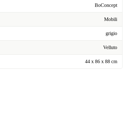
BoConcept
Mobili
grigio
Velluto
44 x 86 x 88 cm