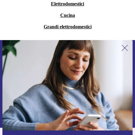
Elettrodomestici
Cucina
Grandi elettrodomestici
Iscriviti per la prima volta alla nostra
newsletter e ottieni 15€ di sconto!
Non farti più scappare le migliori offerte.
Richiedi codice sconto
Per maggiori informazioni sull’uso dei dati personali, visita la nostra
Normativa sulla privacy
.