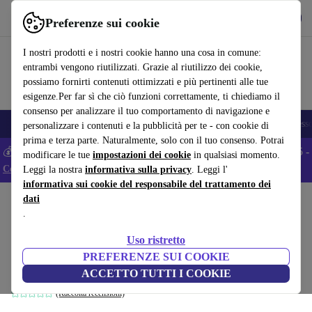
Scarica l’app
Scarica
Preferenze sui cookie
Usa refurbed in modo rapido e semplice
I nostri prodotti e i nostri cookie hanno una cosa in comune:
entrambi vengono riutilizzati. Grazie al riutilizzo dei cookie,
possiamo fornirti contenuti ottimizzati e più pertinenti alle tue
esigenze.Per far sì che ciò funzioni correttamente, ti chiediamo il
consenso per analizzare il tuo comportamento di navigazione e
🎒 Back to school
Smartphone
Portatili
Tablet
Smartwatch
Accesso
personalizzare i contenuti e la pubblicità per te - con cookie di
prima e terza parte. Naturalmente, solo con il tuo consenso. Potrai
💰 Extra -5% su tutti gli smartphone Android - Codice: ANDROID5 -
modificare le tue
impostazioni dei cookie
in qualsiasi momento.
Condizioni
Leggi la nostra
informativa sulla privacy
. Leggi l'
informativa sui cookie del responsabile del trattamento dei
dati
Home
Prodotti
Casa
Mobili
.
Adelaide Poltroncina Sedia da Pranzo
Uso ristretto
Velluto Marrone
PREFERENZE SUI COOKIE
marrone
ACCETTO TUTTI I COOKIE
(Raccolta recensioni)