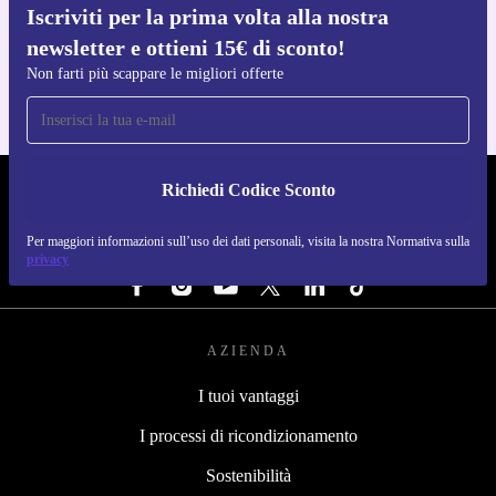
Iscriviti per la prima volta alla nostra
Scarica l'app di refurbed
newsletter e ottieni 15€ di sconto!
Per iOS e Android
Non farti più scappare le migliori offerte
Richiedi Codice Sconto
REFURBED ITALIA - RETHINK NEW.
Per maggiori informazioni sull’uso dei dati personali, visita la nostra Normativa sulla
SEGUICI SU
privacy
AZIENDA
I tuoi vantaggi
I processi di ricondizionamento
Sostenibilità