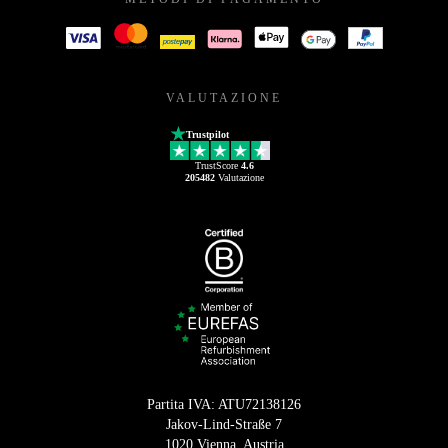
VALUTAZIONE
Trustpilot
TrustScore
4.6
205482
Valutazione
Partita IVA: ATU72138126
Jakov-Lind-Straße 7
1020 Vienna, Austria