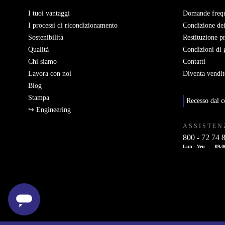
I tuoi vantaggi
Domande frequ
I processi di ricondizionamento
Condizione dei
Sostenibilità
Restituzione p
Qualità
Condizioni di 
Chi siamo
Contatti
Lavora con noi
Diventa vendit
Blog
Stampa
Recesso dal c
↪ Engineering
ASSISTEN
800 - 72 74 
Lun - Ven
09.0