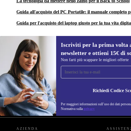
La tecnologia da mettere nello zaino per il Back to School
Guida all'acquisto del PC Portatile: il manuale completo p
Guida per l'acquisto del laptop giusto per la tua vita digit
Iscriviti per la prima volta 
newsletter e ottieni 15€ di s
Non farti più scappare le migliori offerte
Iscriviti per la prima volta alla nostra
newsletter e ottieni 15€ di sconto!
Non farti più scappare le migliori offerte.
Richiedi Codice Sc
Per maggiori informazioni sull’uso dei dati personal
REFURBED ITALIA - RETHINK NEW.
Normativa sulla
privacy
AZIENDA
ASSISTEN