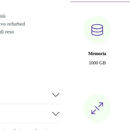
più
tivo refurbed
di reso
Memoria
1000 GB