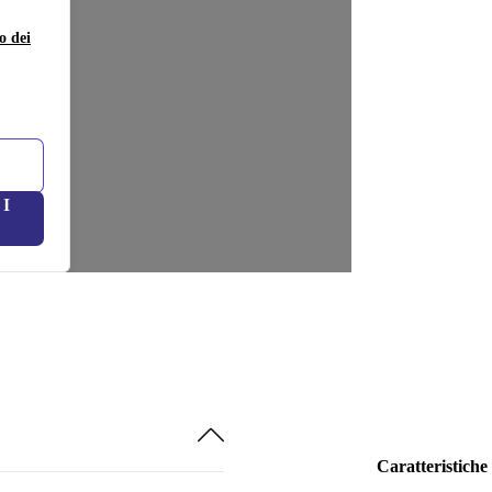
o dei
I
Caratteristiche