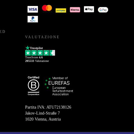
BED
VALUTAZIONE
Trustpilot
TrustScore
4.6
205533
Valutazione
Partita IVA: ATU72138126
Jakov-Lind-Straße 7
1020 Vienna, Austria