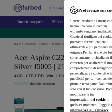
Chi siamo
Vendere
Assistenza
Preferenze sui co
I nostri prodotti e i nostri co
Tutte le categorie
🎒 Back to school
Smartphone
Portat
hanno una cosa in comune:
entrambi vengono riutilizzati
🔥 Ri
Grazie al riutilizzo dei cookie
possiamo fornirti contenuti
Home
Prodotti
Portatili
Portatili Acer
ottimizzati e più pertinenti al
esigenze.Per far sì che ciò fu
Acer Aspire C22-820 | Pentium
correttamente, ti chiediamo il
consenso per analizzare il tuo
Silver J5005 | 21.5"
comportamento di navigazion
personalizzare i contenuti e l
4 GB | 1 TB HDD | Win 11 Home | International English
pubblicità per te - con cookie
(Raccolta recensioni)
prima e terza parte. Naturalm
solo con il tuo consenso. Potr
modificare le tue
impostazioni dei cookie
in
qualsiasi momento. Leggi la 
informativa sulla privacy
. 