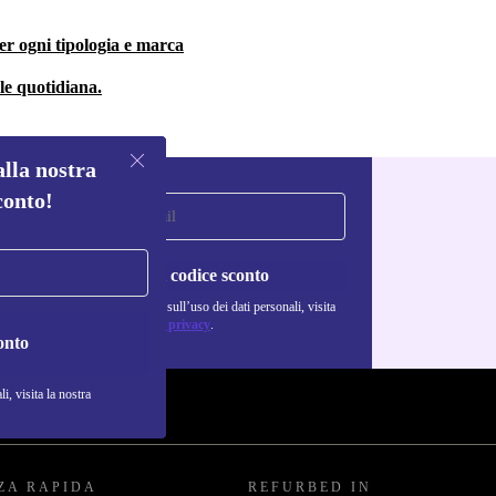
er ogni tipologia e marca
ale quotidiana.
alla nostra
conto!
Richiedi codice sconto
Per maggiori informazioni sull’uso dei dati personali, visita
la nostra
Normativa sulla privacy
.
onto
i, visita la nostra
ZA RAPIDA
REFURBED IN