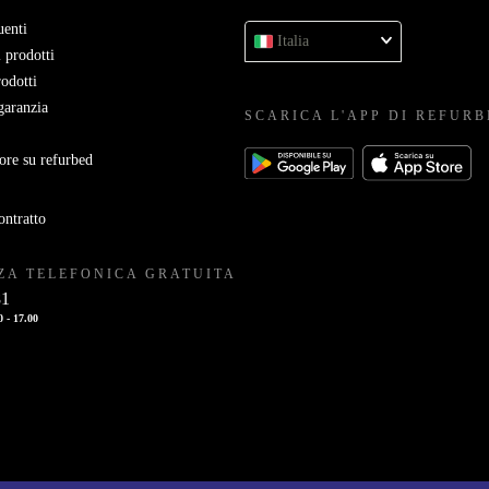
enti
Italia
 prodotti
rodotti
garanzia
SCARICA L'APP DI REFUR
ore su refurbed
ontratto
ZA TELEFONICA GRATUITA
81
0 - 17.00