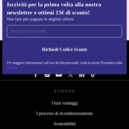
Iscriviti per la prima volta alla nostra
Scarica l'app di refurbed
newsletter e ottieni 15€ di sconto!
Per iOS e Android
Non farti più scappare le migliori offerte
Richiedi Codice Sconto
REFURBED ITALIA - RETHINK NEW.
Per maggiori informazioni sull’uso dei dati personali, visita la nostra Normativa sulla
SEGUICI SU
privacy
AZIENDA
I tuoi vantaggi
I processi di ricondizionamento
Sostenibilità