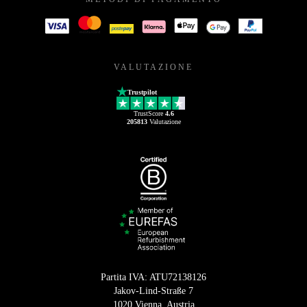
VALUTAZIONE
Trustpilot
TrustScore
4.6
205813
Valutazione
Partita IVA: ATU72138126
Jakov-Lind-Straße 7
1020 Vienna, Austria