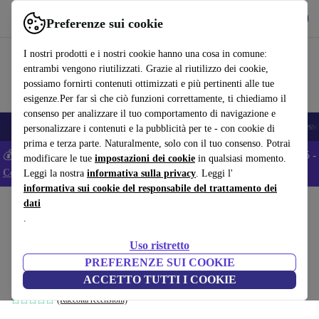
Scarica l’app
Scarica
Preferenze sui cookie
Usa refurbed in modo rapido e semplice
I nostri prodotti e i nostri cookie hanno una cosa in comune:
entrambi vengono riutilizzati. Grazie al riutilizzo dei cookie,
possiamo fornirti contenuti ottimizzati e più pertinenti alle tue
esigenze.Per far sì che ciò funzioni correttamente, ti chiediamo il
consenso per analizzare il tuo comportamento di navigazione e
🎒 Back to school
Smartphone
Portatili
Tablet
Smartwatch
Accesso
personalizzare i contenuti e la pubblicità per te - con cookie di
prima e terza parte. Naturalmente, solo con il tuo consenso. Potrai
💰 Extra -5% su tutti gli smartphone Android - Codice: ANDROID5 -
modificare le tue
impostazioni dei cookie
in qualsiasi momento.
Condizioni
Leggi la nostra
informativa sulla privacy
. Leggi l'
informativa sui cookie del responsabile del trattamento dei
dati
Home
Prodotti
Casa
Mobili
.
100 Contemporary Wood Buildings
Uso ristretto
Multilingue
PREFERENZE SUI COOKIE
bianco
ACCETTO TUTTI I COOKIE
(Raccolta recensioni)