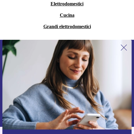
Elettrodomestici
Cucina
Grandi elettrodomestici
Iscriviti per la prima volta alla nostra
newsletter e ottieni 15€ di sconto!
Non farti più scappare le migliori offerte.
Richiedi codice sconto
Per maggiori informazioni sull’uso dei dati personali, visita la nostra
Normativa sulla privacy
.