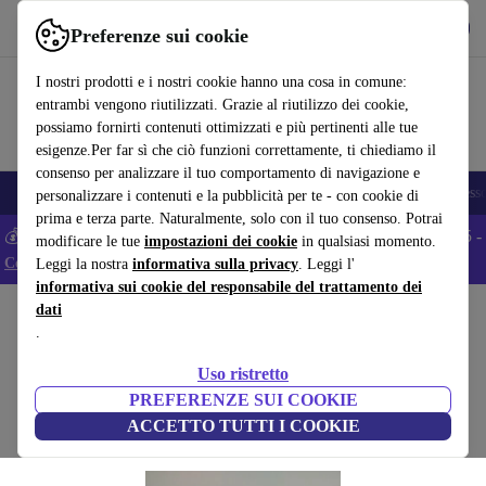
Scarica l’app
Scarica
Preferenze sui cookie
Usa refurbed in modo rapido e semplice
I nostri prodotti e i nostri cookie hanno una cosa in comune:
entrambi vengono riutilizzati. Grazie al riutilizzo dei cookie,
possiamo fornirti contenuti ottimizzati e più pertinenti alle tue
esigenze.Per far sì che ciò funzioni correttamente, ti chiediamo il
consenso per analizzare il tuo comportamento di navigazione e
🎒 Back to school
Smartphone
Portatili
Tablet
Smartwatch
Accesso
personalizzare i contenuti e la pubblicità per te - con cookie di
prima e terza parte. Naturalmente, solo con il tuo consenso. Potrai
💰 Extra -5% su tutti gli smartphone Android - Codice: ANDROID5 -
modificare le tue
impostazioni dei cookie
in qualsiasi momento.
Condizioni
Leggi la nostra
informativa sulla privacy
. Leggi l'
informativa sui cookie del responsabile del trattamento dei
dati
Home
Bambini e neonati
Giocattoli
.
Playmobil Erweiterungsset – Seilbahn
Uso ristretto
multicolore
PREFERENZE SUI COOKIE
ACCETTO TUTTI I COOKIE
(Raccolta recensioni)