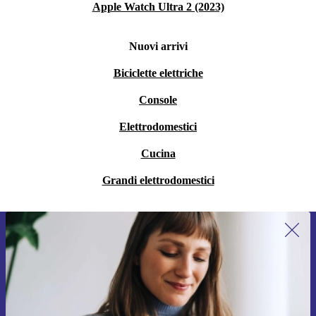
Apple Watch Ultra 2 (2023)
Nuovi arrivi
Biciclette elettriche
Console
Elettrodomestici
Cucina
Grandi elettrodomestici
Iscriviti per la prima volta alla nostra
newsletter e ottieni 15€ di sconto!
Non farti più scappare le migliori offerte.