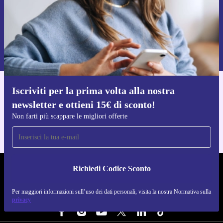
Richiedi codice sconto
Per maggiori informazioni sull’uso dei dati personali, visita la nostra
Normativa sulla privacy
.
Iscriviti per la prima volta alla nostra
Scarica l'app di refurbed
newsletter e ottieni 15€ di sconto!
Per iOS e Android
Non farti più scappare le migliori offerte
Richiedi Codice Sconto
REFURBED ITALIA - RETHINK NEW.
Per maggiori informazioni sull’uso dei dati personali, visita la nostra Normativa sulla
SEGUICI SU
privacy