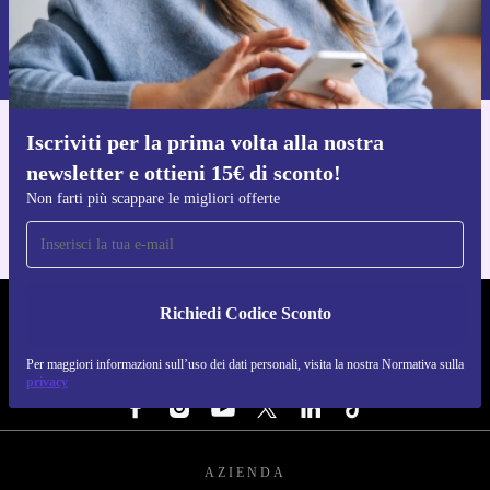
Richiedi codice sconto
Per maggiori informazioni sull’uso dei dati personali, visita la nostra
Normativa sulla privacy
.
Iscriviti per la prima volta alla nostra
Scarica l'app di refurbed
newsletter e ottieni 15€ di sconto!
Per iOS e Android
Non farti più scappare le migliori offerte
Richiedi Codice Sconto
REFURBED ITALIA - RETHINK NEW.
Per maggiori informazioni sull’uso dei dati personali, visita la nostra Normativa sulla
SEGUICI SU
privacy
AZIENDA