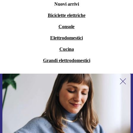
Nuovi arrivi
Biciclette elettriche
Console
Elettrodomestici
Cucina
Grandi elettrodomestici
Iscriviti per la prima volta alla nostra
newsletter e ottieni 15€ di sconto!
Non farti più scappare le migliori offerte.