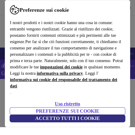
Scarica l’app
Scarica
Preferenze sui cookie
Usa refurbed in modo rapido e semplice
I nostri prodotti e i nostri cookie hanno una cosa in comune:
entrambi vengono riutilizzati. Grazie al riutilizzo dei cookie,
possiamo fornirti contenuti ottimizzati e più pertinenti alle tue
esigenze.Per far sì che ciò funzioni correttamente, ti chiediamo il
consenso per analizzare il tuo comportamento di navigazione e
🎒 Back to school
Smartphone
Portatili
Tablet
Smartwatch
Accesso
personalizzare i contenuti e la pubblicità per te - con cookie di
prima e terza parte. Naturalmente, solo con il tuo consenso. Potrai
💰 Extra -5% su tutti gli smartphone Android - Codice: ANDROID5 -
modificare le tue
impostazioni dei cookie
in qualsiasi momento.
Condizioni
Leggi la nostra
informativa sulla privacy
. Leggi l'
informativa sui cookie del responsabile del trattamento dei
dati
Home
Bambini e neonati
Culle
Sponde per letto
.
Lionelo Eva sbarra per letto
Uso ristretto
beige
PREFERENZE SUI COOKIE
ACCETTO TUTTI I COOKIE
(Raccolta recensioni)