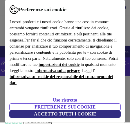
Scarica l’app
Scarica
Preferenze sui cookie
Usa refurbed in modo rapido e semplice
I nostri prodotti e i nostri cookie hanno una cosa in comune:
entrambi vengono riutilizzati. Grazie al riutilizzo dei cookie,
possiamo fornirti contenuti ottimizzati e più pertinenti alle tue
esigenze.Per far sì che ciò funzioni correttamente, ti chiediamo il
consenso per analizzare il tuo comportamento di navigazione e
🎒 Back to school
Smartphone
Portatili
Tablet
Smartwatch
Accesso
personalizzare i contenuti e la pubblicità per te - con cookie di
prima e terza parte. Naturalmente, solo con il tuo consenso. Potrai
💰 Extra -5% su tutti gli smartphone Android - Codice: ANDROID5 -
modificare le tue
impostazioni dei cookie
in qualsiasi momento.
Condizioni
Leggi la nostra
informativa sulla privacy
. Leggi l'
informativa sui cookie del responsabile del trattamento dei
dati
Home
Bambini e neonati
.
BubbleBum Aufblasbare rialzo per
Uso ristretto
seggiolino
PREFERENZE SUI COOKIE
nero
ACCETTO TUTTI I COOKIE
(Raccolta recensioni)