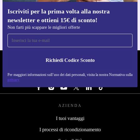
Iscriviti per la prima volta alla nostra
Scarica l'app di refurbed
newsletter e ottieni 15€ di sconto!
Per iOS e Android
Non farti più scappare le migliori offerte
Richiedi Codice Sconto
REFURBED ITALIA - RETHINK NEW.
Per maggiori informazioni sull’uso dei dati personali, visita la nostra Normativa sulla
SEGUICI SU
privacy
AZIENDA
I tuoi vantaggi
I processi di ricondizionamento