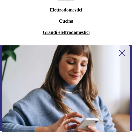
Elettrodomestici
Cucina
Grandi elettrodomestici
Iscriviti per la prima volta alla nostra
newsletter e ottieni 15€ di sconto!
Non farti più scappare le migliori offerte.
Richiedi codice sconto
Per maggiori informazioni sull’uso dei dati personali, visita la nostra
Normativa sulla privacy
.