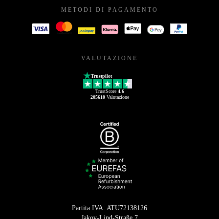
METODI DI PAGAMENTO
VALUTAZIONE
Trustpilot
TrustScore
4.6
205610
Valutazione
Partita IVA: ATU72138126
Jakov-Lind-Straße 7