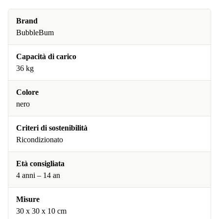
Brand
BubbleBum
Capacità di carico
36 kg
Colore
nero
Criteri di sostenibilità
Ricondizionato
Età consigliata
4 anni – 14 an
Misure
30 x 30 x 10 cm