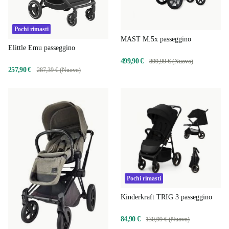
Pochi rimasti
MAST M.5x passeggino
Elittle Emu passeggino
499,90 €
899,99 € (Nuovo)
257,90 €
287,39 € (Nuovo)
Pochi rimasti
Kinderkraft TRIG 3 passeggino
84,90 €
130,99 € (Nuovo)