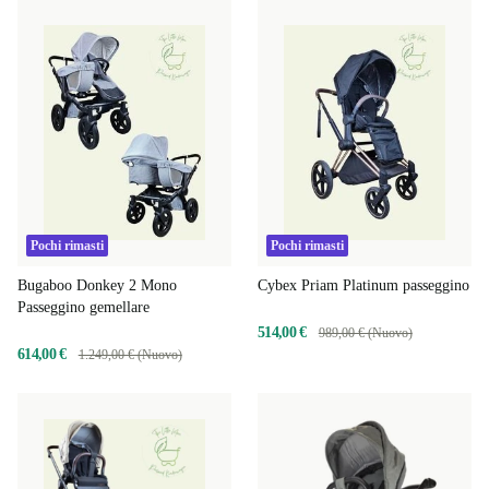
Pochi rimasti
Pochi rimasti
Bugaboo Donkey 2 Mono
Cybex Priam Platinum passeggino
Passeggino gemellare
514,00 €
989,00 € (Nuovo)
614,00 €
1.249,00 € (Nuovo)