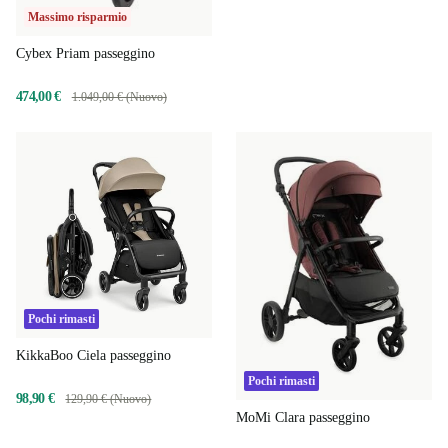
Massimo risparmio
Cybex Priam passeggino
474,00 €
1.049,00 € (Nuovo)
Pochi rimasti
KikkaBoo Ciela passeggino
Pochi rimasti
98,90 €
129,90 € (Nuovo)
MoMi Clara passeggino