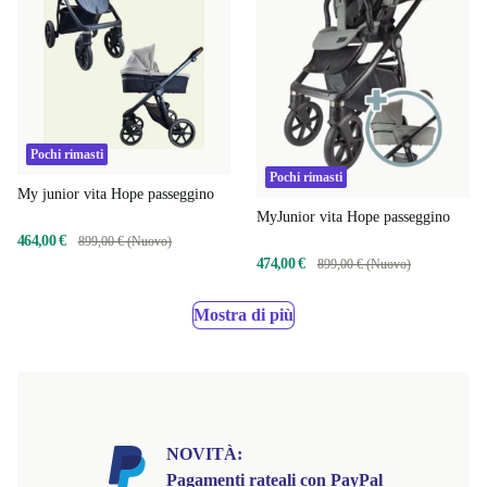
Pochi rimasti
Pochi rimasti
My junior vita Hope passeggino
MyJunior vita Hope passeggino
464,00 €
899,00 € (Nuovo)
474,00 €
899,00 € (Nuovo)
Mostra di più
NOVITÀ:
Pagamenti rateali con PayPal