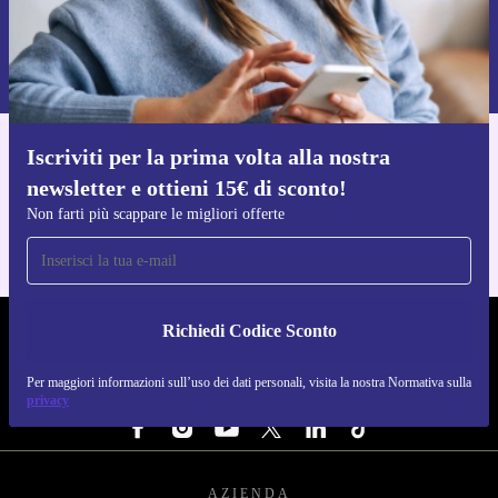
Richiedi codice sconto
Per maggiori informazioni sull’uso dei dati personali, visita la nostra
Normativa sulla privacy
.
Iscriviti per la prima volta alla nostra
Scarica l'app di refurbed
newsletter e ottieni 15€ di sconto!
Per iOS e Android
Non farti più scappare le migliori offerte
Richiedi Codice Sconto
REFURBED ITALIA - RETHINK NEW.
Per maggiori informazioni sull’uso dei dati personali, visita la nostra Normativa sulla
SEGUICI SU
privacy
AZIENDA