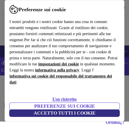
Scarica l’app
Scarica
Preferenze sui cookie
Usa refurbed in modo rapido e semplice
I nostri prodotti e i nostri cookie hanno una cosa in comune:
entrambi vengono riutilizzati. Grazie al riutilizzo dei cookie,
possiamo fornirti contenuti ottimizzati e più pertinenti alle tue
esigenze.Per far sì che ciò funzioni correttamente, ti chiediamo il
consenso per analizzare il tuo comportamento di navigazione e
🎒 Back to school
Smartphone
Portatili
Tablet
Smartwatch
Accesso
personalizzare i contenuti e la pubblicità per te - con cookie di
prima e terza parte. Naturalmente, solo con il tuo consenso. Potrai
💰 Extra -5% su tutti gli smartphone Android - Codice: ANDROID5 -
modificare le tue
impostazioni dei cookie
in qualsiasi momento.
Condizioni
Leggi la nostra
informativa sulla privacy
. Leggi l'
informativa sui cookie del responsabile del trattamento dei
dati
Home
Bambini e neonati
Passeggini e carrozzine
.
Passeggini:
Uso ristretto
Prezzo
Brand
Filtra
PREFERENZE SUI COOKIE
ACCETTO TUTTI I COOKIE
Ordina