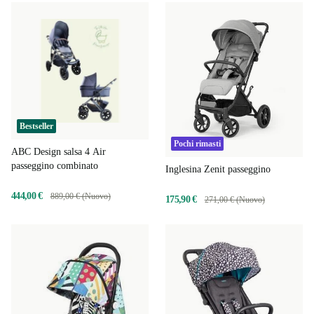
Bestseller
Pochi rimasti
ABC Design salsa 4 Air
passeggino combinato
Inglesina Zenit passeggino
444,00 €
889,00 € (Nuovo)
175,90 €
271,00 € (Nuovo)