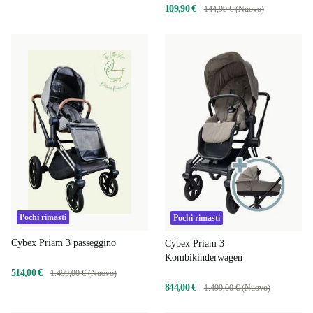
109,90 €
144,99 € (Nuovo)
Pochi rimasti
Pochi rimasti
Cybex Priam 3 passeggino
Cybex Priam 3
Kombikinderwagen
514,00 €
1.499,00 € (Nuovo)
844,00 €
1.499,00 € (Nuovo)