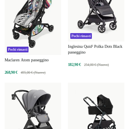
Pochi rimasti
Inglesina Quid² Polka Dots Black
Pochi rimasti
passeggino
Maclaren Atom passeggino
182,90 €
254,00 € (Nuovo)
268,90 €
495,00 € (Nuovo)