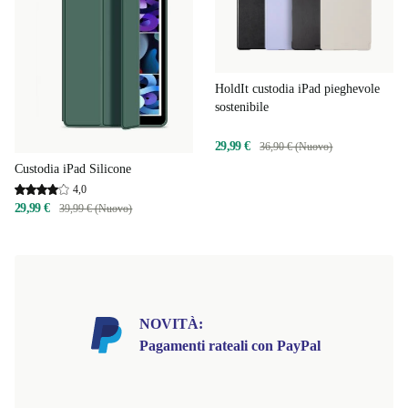
HoldIt custodia iPad pieghevole
sostenibile
29,99 €
36,90 € (Nuovo)
Custodia iPad Silicone
4,0
29,99 €
39,99 € (Nuovo)
NOVITÀ:
Pagamenti rateali con PayPal