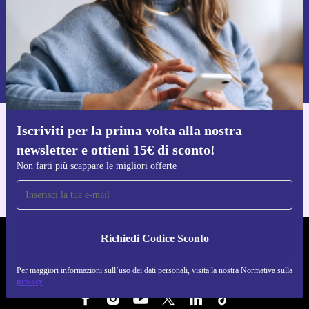
Richiedi codice sconto
Per maggiori informazioni sull’uso dei dati personali, visita la nostra
Normativa sulla privacy
.
Iscriviti per la prima volta alla nostra
Scarica l'app di refurbed
newsletter e ottieni 15€ di sconto!
Per iOS e Android
Non farti più scappare le migliori offerte
Richiedi Codice Sconto
REFURBED ITALIA - RETHINK NEW.
Per maggiori informazioni sull’uso dei dati personali, visita la nostra Normativa sulla
SEGUICI SU
privacy