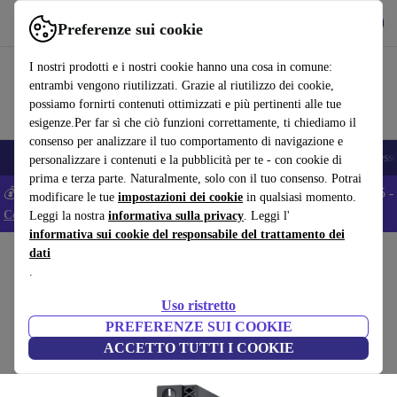
Scarica l’app
Scarica
Preferenze sui cookie
Usa refurbed in modo rapido e semplice
I nostri prodotti e i nostri cookie hanno una cosa in comune:
entrambi vengono riutilizzati. Grazie al riutilizzo dei cookie,
possiamo fornirti contenuti ottimizzati e più pertinenti alle tue
esigenze.Per far sì che ciò funzioni correttamente, ti chiediamo il
consenso per analizzare il tuo comportamento di navigazione e
🎒 Back to school
Smartphone
Portatili
Tablet
Smartwatch
Accesso
personalizzare i contenuti e la pubblicità per te - con cookie di
prima e terza parte. Naturalmente, solo con il tuo consenso. Potrai
💰 Extra -5% su tutti gli smartphone Android - Codice: ANDROID5 -
modificare le tue
impostazioni dei cookie
in qualsiasi momento.
Condizioni
Leggi la nostra
informativa sulla privacy
. Leggi l'
informativa sui cookie del responsabile del trattamento dei
dati
Home
Prodotti
PC Desktop
Desktop Dell
.
Dell Optiplex 3070 Micro
Uso ristretto
196
,87 €
i3-9100T | 8 GB | 128 GB SSD | Win 11 Pro
PREFERENZE SUI COOKIE
Nuovo:
559,00 €
ACCETTO TUTTI I COOKIE
(5,0/5)