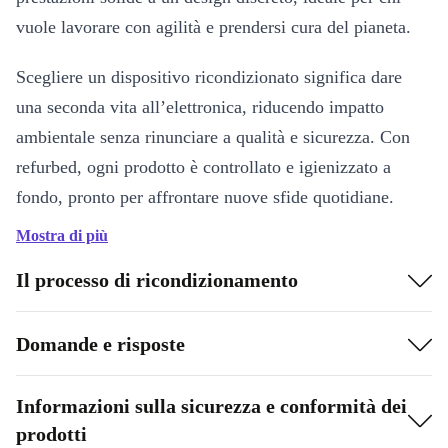
vuole lavorare con agilità e prendersi cura del pianeta.
Scegliere un dispositivo ricondizionato significa dare
una seconda vita all’elettronica, riducendo impatto
ambientale senza rinunciare a qualità e sicurezza. Con
refurbed, ogni prodotto è controllato e igienizzato a
fondo, pronto per affrontare nuove sfide quotidiane.
Mostra di più
Caratteristiche principali e vantaggi
Dimensioni ridotte, massima flessibilità:
Il formato micro si
Il processo di ricondizionamento
adatta ovunque, perfetto per uffici moderni e spazi domestici
minimalisti.
Domande e risposte
Connettività completa:
4 porte USB-A 3.0, 2 porte USB-A 2.0,
LAN Gb, DisplayPort 1.2, HDMI 1.4 e doppio ingresso/uscita
Informazioni sulla sicurezza e conformità dei
audio per collegare facilmente monitor, periferiche e dispositivi.
prodotti
Memoria DDR4:
Accesso veloce ai dati e multitasking senza