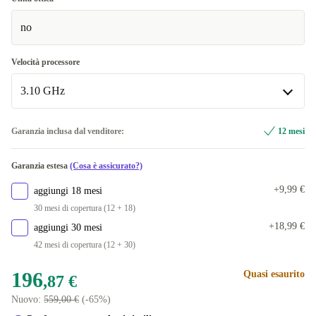
no
Velocità processore
3.10 GHz
3.10 GHz
Garanzia inclusa dal venditore:
12 mesi
Disponibile in altre combinazioni
Garanzia estesa
(Cosa è assicurato?)
1.80 GHz
+33,88 €
+9,99 €
aggiungi 18 mesi
2.00 GHz
+127,88 €
30 mesi di copertura (12 + 18)
+18,99 €
aggiungi 30 mesi
2.20 GHz
+38,88 €
42 mesi di copertura (12 + 30)
196
Quasi esaurito
,87 €
Nuovo:
559,00 €
(-65%)