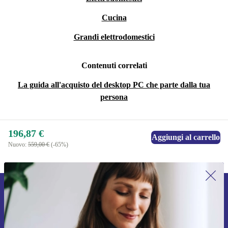
Cucina
Grandi elettrodomestici
Contenuti correlati
La guida all'acquisto del desktop PC che parte dalla tua
persona
196,87 €
Aggiungi al carrello
Nuovo:
559,00 €
(-65%)
Iscriviti per la prima volta alla nostra
newsletter e ottieni 15€ di sconto!
Non farti più scappare le migliori offerte.