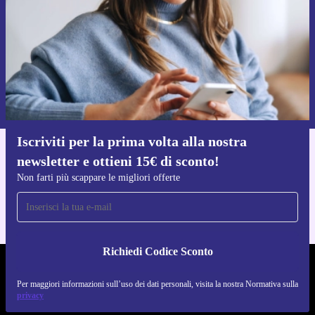
Richiedi codice sconto
Per maggiori informazioni sull’uso dei dati personali, visita la nostra
Normativa sulla privacy
.
Iscriviti per la prima volta alla nostra
newsletter e ottieni 15€ di sconto!
Scarica l'app di refurbed
Per iOS e Android
Non farti più scappare le migliori offerte
Richiedi Codice Sconto
REFURBED ITALIA - RETHINK NEW.
Per maggiori informazioni sull’uso dei dati personali, visita la nostra Normativa sulla
privacy
SEGUICI SU