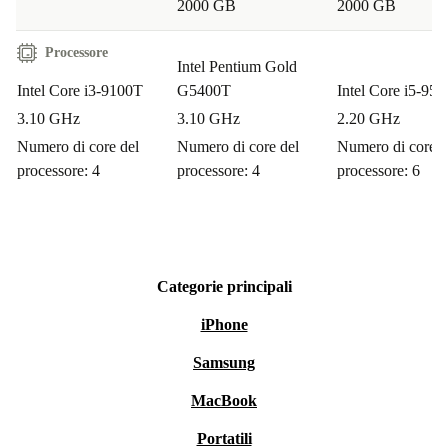
risorse e abbatti le emissioni legate alla produzione. Un
2000 GB
2000 GB
gesto concreto per un futuro più verde.
Processore
Intel Pentium Gold
Il desktop che si prende cura di te e del pianeta
Intel Core i3-9100T
G5400T
Intel Core i5-95
3.10 GHz
3.10 GHz
2.20 GHz
Dell Optiplex 3070 Micro ricondizionato dimostra ogni
Numero di core del
Numero di core del
Numero di core d
giorno che efficienza, affidabilità e sostenibilità possono
processore: 4
processore: 4
processore: 6
andare di pari passo. Una scelta intelligente che
valorizza il tuo lavoro e l’ambiente.
Categorie principali
iPhone
Samsung
MacBook
Portatili