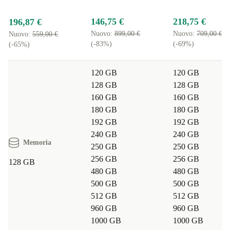
studio, Optiplex 3070 Micro si adatta alle tue richieste.
Tranquillità garantita:
12 mesi di garanzia minima e 30 giorni
146,75 €
218,75 €
196,87 €
di reso gratuito: acquisti senza pensieri.
Nuovo:
899,00 €
Nuovo:
709,00 €
Nuovo:
559,00 €
Domande frequenti sull’utilizzo di Dell Optiplex 3070 Micro
(-83%)
(-69%)
(-65%)
ricondizionato
Posso collegare più monitor al desktop?
Sì, grazie alla
120 GB
120 GB
128 GB
128 GB
presenza di DisplayPort 1.2 e HDMI 1.4 puoi lavorare
160 GB
160 GB
su più schermi contemporaneamente.
180 GB
180 GB
192 GB
192 GB
È adatto per l’home office?
Assolutamente! Le sue
240 GB
240 GB
Memoria
dimensioni ridotte lo rendono ideale per scrivanie
250 GB
250 GB
256 GB
256 GB
compatte. Offre prestazioni ottime per videoconferenze,
128 GB
480 GB
480 GB
gestione email, software di produttività e navigazione.
500 GB
500 GB
512 GB
512 GB
Come contribuisce alla sostenibilità?
Acquistando un
960 GB
960 GB
PC desktop ricondizionato, riduci la domanda di nuove
1000 GB
1000 GB