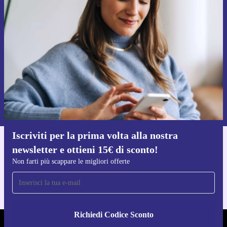
Iscriviti per la prima volta alla nostra
newsletter e ottieni 15€ di sconto!
Non farti più scappare le migliori offerte.
Richiedi codice sconto
Per maggiori informazioni sull’uso dei dati personali, visita la nostra
Normativa sulla privacy
.
Iscriviti per la prima volta alla nostra
newsletter e ottieni 15€ di sconto!
Scarica l'app di refurbed
Per iOS e Android
Non farti più scappare le migliori offerte
Richiedi Codice Sconto