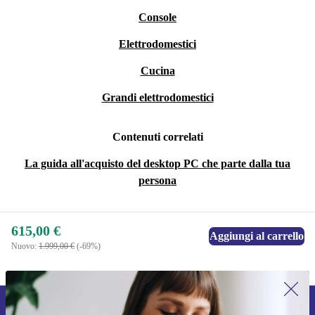
Console
Elettrodomestici
Cucina
Grandi elettrodomestici
Contenuti correlati
La guida all'acquisto del desktop PC che parte dalla tua
persona
615,00 €
Aggiungi al carrello
Nuovo:
1.999,00 €
(-69%)