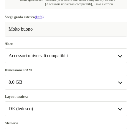
(Accessori universali compatibili), Cavo elettrico
Scegli grado estetico
(Info)
Molto buono
Altro
Accessori universali compatibili
Accessori Apple
+264,00 €
Dimensione RAM
8.0 GB
Accessori universali compatibili
8.0 GB
Layout tastiera
DE (tedesco)
16.0 GB
+326,00 €
Disponibile in altre combinazioni
DE (tedesco)
Memoria
32.0 GB | 512 GB, Intel Core i9-10910, 3.60 GHz
+500,00 €