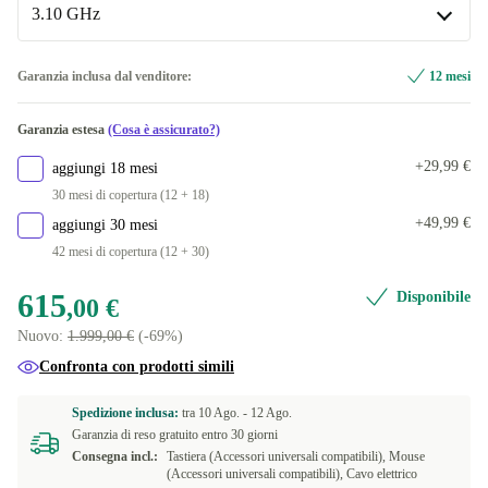
3.10 GHz
AMD Radeon Pro 5700 8 GB GDDR6 | 1000 GB, 16.0
+795,00 €
GB, Intel Core i7-10700K
3.10 GHz
Garanzia inclusa dal venditore:
12 mesi
Disponibile in altre combinazioni
Garanzia estesa
(Cosa è assicurato?)
3.30 GHz | 512 GB, 16.0 GB, Intel Core i5-10600
+421,00 €
+29,99 €
aggiungi 18 mesi
3.60 GHz | 512 GB, 16.0 GB, Intel Core i9-10910
+400,00 €
30 mesi di copertura (12 + 18)
+49,99 €
aggiungi 30 mesi
3.80 GHz | 512 GB, 16.0 GB, Intel Core i7-10700K
+634,00 €
42 mesi di copertura (12 + 30)
615
Disponibile
,00 €
Nuovo:
1.999,00 €
(-69%)
Confronta con prodotti simili
Spedizione inclusa:
tra
10 Ago. -
12 Ago.
Garanzia di reso gratuito entro 30 giorni
Consegna incl.:
Tastiera (Accessori universali compatibili), Mouse
(Accessori universali compatibili), Cavo elettrico