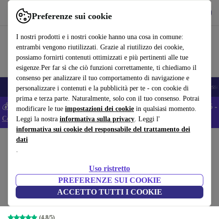
Scarica l’app
Scarica
Preferenze sui cookie
Usa refurbed in modo rapido e semplice
I nostri prodotti e i nostri cookie hanno una cosa in comune:
entrambi vengono riutilizzati. Grazie al riutilizzo dei cookie,
possiamo fornirti contenuti ottimizzati e più pertinenti alle tue
esigenze.Per far sì che ciò funzioni correttamente, ti chiediamo il
consenso per analizzare il tuo comportamento di navigazione e
🎒 Back to school
Smartphone
Portatili
Tablet
Smartwatch
Accesso
personalizzare i contenuti e la pubblicità per te - con cookie di
prima e terza parte. Naturalmente, solo con il tuo consenso. Potrai
💰 Extra -5% su tutti gli smartphone Android - Codice: ANDROID5 -
modificare le tue
impostazioni dei cookie
in qualsiasi momento.
Condizioni
Leggi la nostra
informativa sulla privacy
. Leggi l'
informativa sui cookie del responsabile del trattamento dei
dati
Home
Prodotti
PC Desktop
Mac Apple
.
Apple iMac 5K 2020 |
Uso ristretto
27pollici
615
,00 €
PREFERENZE SUI COOKIE
Nuovo:
1.999,00 €
i5-10500 | 8 GB | 256 GB SSD | Radeon Pro
ACCETTO TUTTI I COOKIE
5300 | Accessori universali compatibili | DE
(4,8/5)