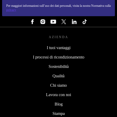
REFURBED ITALIA - RETHINK NEW.
Per maggiori informazioni sull’uso dei dati personali, visita la nostra Normativa sulla
privacy
SEGUICI SU
AZIENDA
I tuoi vantaggi
I processi di ricondizionamento
Sostenibilità
Qualità
Chi siamo
Lavora con noi
Blog
Stampa