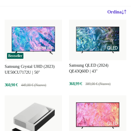
Ordina
Bestseller
Samsung QLED (2024)
Samsung Crystal UHD (2023)
QE43Q60D | 43"
UE50CU7172U | 50"
368,99 €
389,00 € (Nuovo)
360,90 €
449,00 € (Nuovo)