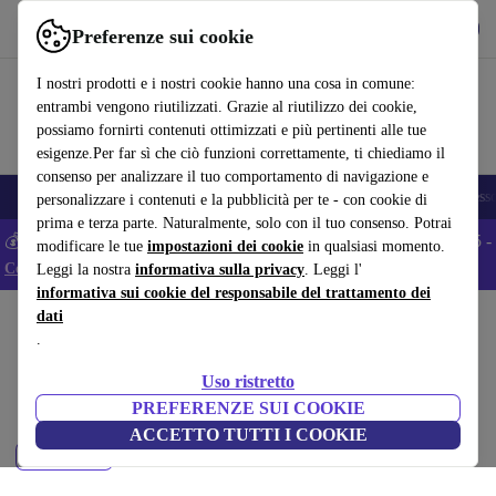
Scarica l’app
Scarica
Preferenze sui cookie
Usa refurbed in modo rapido e semplice
I nostri prodotti e i nostri cookie hanno una cosa in comune:
entrambi vengono riutilizzati. Grazie al riutilizzo dei cookie,
possiamo fornirti contenuti ottimizzati e più pertinenti alle tue
esigenze.Per far sì che ciò funzioni correttamente, ti chiediamo il
consenso per analizzare il tuo comportamento di navigazione e
🎒 Back to school
Smartphone
Portatili
Tablet
Smartwatch
Accesso
personalizzare i contenuti e la pubblicità per te - con cookie di
prima e terza parte. Naturalmente, solo con il tuo consenso. Potrai
💰 Extra -5% su tutti gli smartphone Android - Codice: ANDROID5 -
modificare le tue
impostazioni dei cookie
in qualsiasi momento.
Condizioni
Leggi la nostra
informativa sulla privacy
. Leggi l'
informativa sui cookie del responsabile del trattamento dei
dati
Home
Prodotti
.
TV:
Uso ristretto
TV ricondizionati certificati sotto 2700 – risparmia fino al 40%. Resi
PREFERENZE SUI COOKIE
entro 30 giorni e garanzia di 12 mesi. Acquista in modo sostenibile oggi!
ACCETTO TUTTI I COOKIE
Filtra