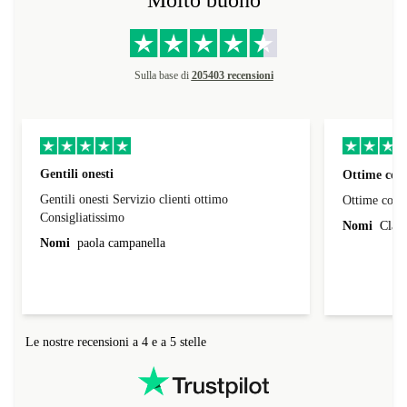
Molto buono
Sulla base di
205403 recensioni
Gentili onesti
Ottime cond
Gentili onesti Servizio clienti ottimo
Ottime condi
Consigliatissimo
Nomi
Claud
Nomi
paola campanella
Le nostre recensioni a 4 e a 5 stelle