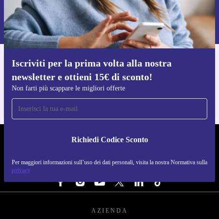
Richiedi codice sconto
Per maggiori informazioni sull’uso dei dati personali, visita la nostra
Normativa sulla privacy
.
Iscriviti per la prima volta alla nostra
Scarica l'app di refurbed
newsletter e ottieni 15€ di sconto!
Per iOS e Android
Non farti più scappare le migliori offerte
Richiedi Codice Sconto
REFURBED ITALIA - RETHINK NEW.
Per maggiori informazioni sull’uso dei dati personali, visita la nostra Normativa sulla
SEGUICI SU
privacy
AZIENDA