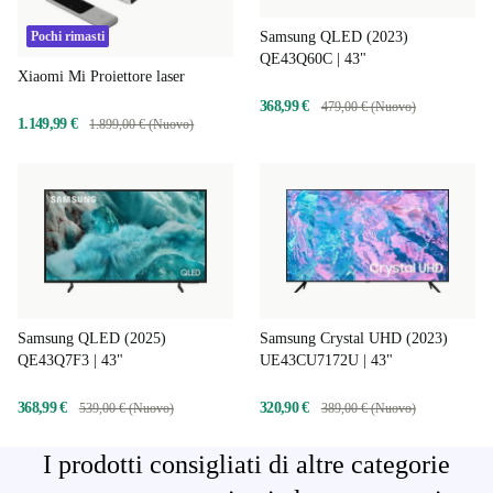
Pochi rimasti
Samsung QLED (2023)
QE43Q60C | 43"
Xiaomi Mi Proiettore laser
368,99 €
479,00 € (Nuovo)
1.149,99 €
1.899,00 € (Nuovo)
Samsung QLED (2025)
Samsung Crystal UHD (2023)
QE43Q7F3 | 43"
UE43CU7172U | 43"
368,99 €
320,90 €
539,00 € (Nuovo)
389,00 € (Nuovo)
I prodotti consigliati di altre categorie