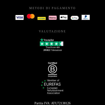
METODI DI PAGAMENTO
VALUTAZIONE
Trustpilot
TrustScore
4.6
205822
Valutazione
Partita IVA: ATU72138126