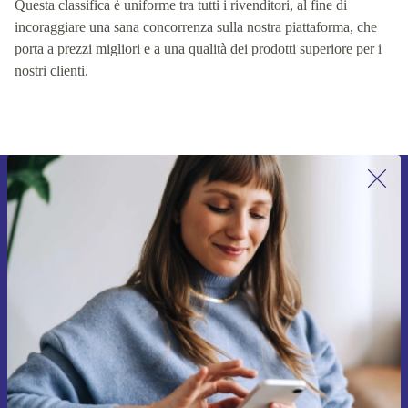
Questa classifica è uniforme tra tutti i rivenditori, al fine di
incoraggiare una sana concorrenza sulla nostra piattaforma, che
porta a prezzi migliori e a una qualità dei prodotti superiore per i
nostri clienti.
Iscriviti per la prima volta alla nostra
newsletter e ottieni 15€ di sconto!
Non farti più scappare le migliori offerte.
Richiedi codice sconto
Per maggiori informazioni sull’uso dei dati personali, visita la nostra
Normativa sulla privacy
.