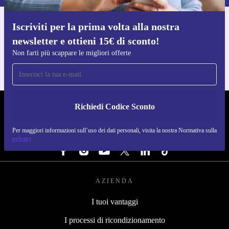
Iscriviti per la prima volta alla nostra
Scarica l'app di refurbed
newsletter e ottieni 15€ di sconto!
Per iOS e Android
Non farti più scappare le migliori offerte
Richiedi Codice Sconto
REFURBED ITALIA - RETHINK NEW.
Per maggiori informazioni sull’uso dei dati personali, visita la nostra Normativa sulla
SEGUICI SU
privacy
AZIENDA
I tuoi vantaggi
I processi di ricondizionamento