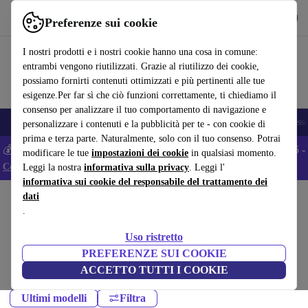
Scarica l’app
Scarica
Preferenze sui cookie
Usa refurbed in modo rapido e semplice
I nostri prodotti e i nostri cookie hanno una cosa in comune:
entrambi vengono riutilizzati. Grazie al riutilizzo dei cookie,
possiamo fornirti contenuti ottimizzati e più pertinenti alle tue
esigenze.Per far sì che ciò funzioni correttamente, ti chiediamo il
consenso per analizzare il tuo comportamento di navigazione e
🎒 Back to school
Smartphone
Portatili
Tablet
Smartwatch
Accesso
personalizzare i contenuti e la pubblicità per te - con cookie di
prima e terza parte. Naturalmente, solo con il tuo consenso. Potrai
💰 Extra -5% su tutti gli smartphone Android - Codice: ANDROID5 -
modificare le tue
impostazioni dei cookie
in qualsiasi momento.
Condizioni
Leggi la nostra
informativa sulla privacy
. Leggi l'
informativa sui cookie del responsabile del trattamento dei
dati
Home
Prodotti
Cellulari & Smartphone
.
Cellulari Sony:
Uso ristretto
Cellulari Sony ricondizionati certificati sotto 1200 – risparmia fino al
PREFERENZE SUI COOKIE
40%. Resi entro 30 giorni e garanzia di 12 mesi. Acquista in modo
ACCETTO TUTTI I COOKIE
sostenibile oggi!
Ultimi modelli
Filtra