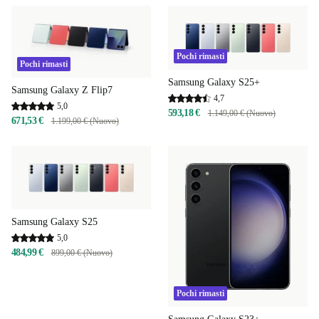
Pochi rimasti
Pochi rimasti
Samsung Galaxy S25+
Samsung Galaxy Z Flip7
4,7
5,0
593,18 €
1.149,00 € (Nuovo)
671,53 €
1.199,00 € (Nuovo)
Samsung Galaxy S25
5,0
484,99 €
899,00 € (Nuovo)
Pochi rimasti