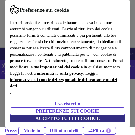
Scarica l’app
Scarica
Preferenze sui cookie
Usa refurbed in modo rapido e semplice
I nostri prodotti e i nostri cookie hanno una cosa in comune:
entrambi vengono riutilizzati. Grazie al riutilizzo dei cookie,
possiamo fornirti contenuti ottimizzati e più pertinenti alle tue
esigenze.Per far sì che ciò funzioni correttamente, ti chiediamo il
consenso per analizzare il tuo comportamento di navigazione e
🎒 Back to school
Smartphone
Portatili
Tablet
Smartwatch
Accesso
personalizzare i contenuti e la pubblicità per te - con cookie di
prima e terza parte. Naturalmente, solo con il tuo consenso. Potrai
💰 Extra -5% su tutti gli smartphone Android - Codice: ANDROID5 -
modificare le tue
impostazioni dei cookie
in qualsiasi momento.
Condizioni
Leggi la nostra
informativa sulla privacy
. Leggi l'
informativa sui cookie del responsabile del trattamento dei
dati
Home
Prodotti
Cellulari & Smartphone
.
Cellulari Samsung Galaxy:
Uso ristretto
Cellulari Samsung Galaxy ricondizionati certificati sotto 900 – risparmia
PREFERENZE SUI COOKIE
fino al 40%. Resi entro 30 giorni e garanzia di 12 mesi. Acquista in
ACCETTO TUTTI I COOKIE
modo sostenibile oggi!
Prezzo
Modello
Ultimi modelli
Filtra