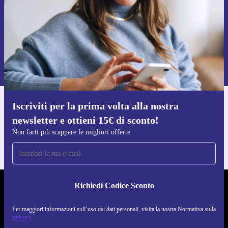
Richiedi codice sconto
Per maggiori informazioni sull’uso dei dati personali, visita la nostra
Normativa sulla privacy
.
Iscriviti per la prima volta alla nostra
Scarica l'app di refurbed
newsletter e ottieni 15€ di sconto!
Per iOS e Android
Non farti più scappare le migliori offerte
Richiedi Codice Sconto
REFURBED ITALIA - RETHINK NEW.
Per maggiori informazioni sull’uso dei dati personali, visita la nostra Normativa sulla
SEGUICI SU
privacy