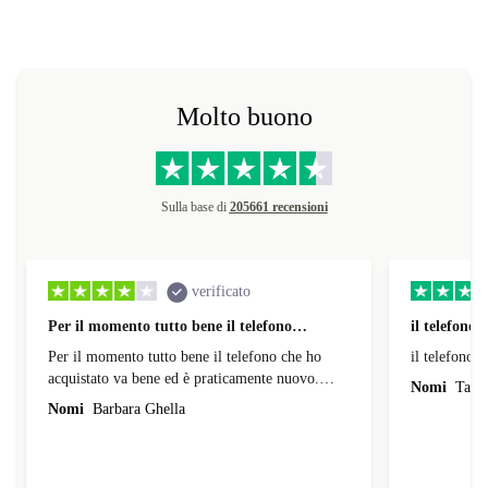
Molto buono
Sulla base di
205661 recensioni
verificato
Per il momento tutto bene il telefono…
il telefono
Per il momento tutto bene il telefono che ho
il telefono 
acquistato va bene ed è praticamente nuovo.
Nomi
Tatia
Comunque è poco che lo uso e farò un' altra
Nomi
Barbara Ghella
recensione piu avanti.