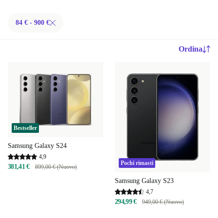
84 € - 900 €
Ordina
Bestseller
Samsung Galaxy S24
4,9
Pochi rimasti
381,41 €
899,00 € (Nuovo)
Samsung Galaxy S23
4,7
294,99 €
949,00 € (Nuovo)