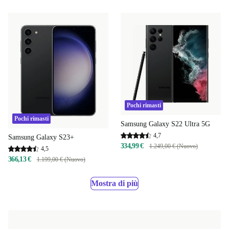
Pochi rimasti
Pochi rimasti
Samsung Galaxy S22 Ultra 5G
4,7
Samsung Galaxy S23+
334,99 €
1.249,00 € (Nuovo)
4,5
366,13 €
1.199,00 € (Nuovo)
Mostra di più