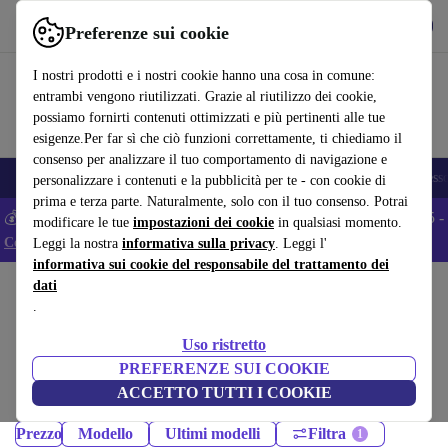
Scarica l’app
Scarica
Preferenze sui cookie
Usa refurbed in modo rapido e semplice
I nostri prodotti e i nostri cookie hanno una cosa in comune:
entrambi vengono riutilizzati. Grazie al riutilizzo dei cookie,
possiamo fornirti contenuti ottimizzati e più pertinenti alle tue
esigenze.Per far sì che ciò funzioni correttamente, ti chiediamo il
consenso per analizzare il tuo comportamento di navigazione e
🎒 Back to school
Smartphone
Portatili
Tablet
Smartwatch
Accesso
personalizzare i contenuti e la pubblicità per te - con cookie di
prima e terza parte. Naturalmente, solo con il tuo consenso. Potrai
💰 Extra -5% su tutti gli smartphone Android - Codice: ANDROID5 -
modificare le tue
impostazioni dei cookie
in qualsiasi momento.
Condizioni
Leggi la nostra
informativa sulla privacy
. Leggi l'
informativa sui cookie del responsabile del trattamento dei
dati
Home
Prodotti
Cellulari & Smartphone
.
Cellulari Samsung Galaxy:
Uso ristretto
Cellulari Samsung Galaxy ricondizionati certificati sotto 1000 –
PREFERENZE SUI COOKIE
risparmia fino al 40%. Resi entro 30 giorni e garanzia di 12 mesi.
ACCETTO TUTTI I COOKIE
Acquista in modo sostenibile oggi!
Prezzo
Modello
Ultimi modelli
Filtra