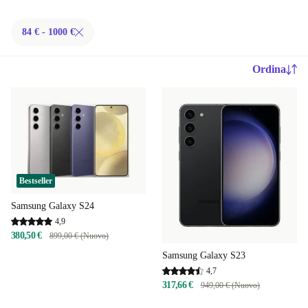
84 € - 1000 €
Ordina
Bestseller
Samsung Galaxy S24
4,9
380,50 €
899,00 € (Nuovo)
Samsung Galaxy S23
4,7
317,66 €
949,00 € (Nuovo)