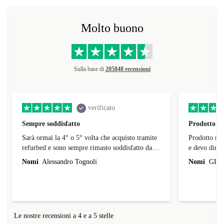
Molto buono
Sulla base di
205848 recensioni
verificato
Sempre soddisfatto
Prodotto ri
Sarà ormai la 4° o 5° volta che acquisto tramite
Prodotto ric
refurbed e sono sempre rimasto soddisfatto dai
e devo dire 
prodotti; in alcuni casi i difitte dichiarati erano
consegna è st
Nomi
Alessandro Tognoli
Nomi
GIA
impercettibili a un occhio inesperto. Consegna
scadenza. L’
nei tempi previsti e Le volte che c'è stata
quando tocch
necessità di fare reso o avere supporto, ad oggi,
non ho mai avuto problemi o intoppi. Penso che
il ricondizionato sia una alternativa di grande
Le nostre recensioni a 4 e a 5 stelle
impatto positivo.