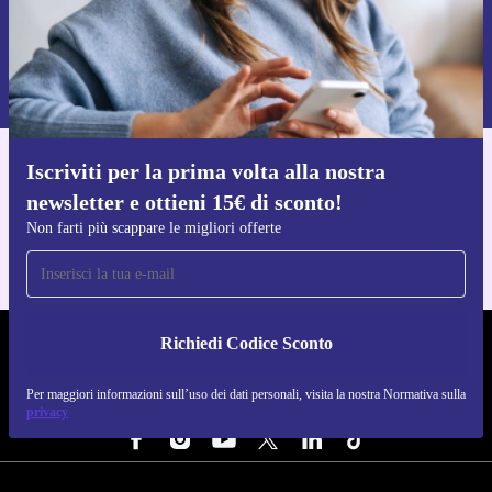
Richiedi codice sconto
Per maggiori informazioni sull’uso dei dati personali, visita la nostra
Normativa sulla privacy
.
Iscriviti per la prima volta alla nostra
Scarica l'app di refurbed
newsletter e ottieni 15€ di sconto!
Per iOS e Android
Non farti più scappare le migliori offerte
Richiedi Codice Sconto
REFURBED ITALIA - RETHINK NEW.
Per maggiori informazioni sull’uso dei dati personali, visita la nostra Normativa sulla
SEGUICI SU
privacy