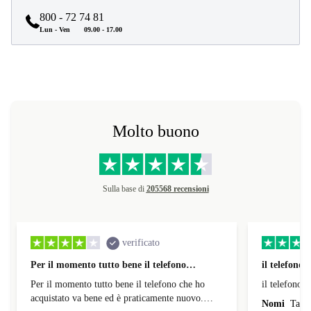
e assistenza post-vendita gratuita.
800 - 72 74 81
Lun - Ven
09.00 - 17.00
Molto buono
Sulla base di
205568 recensioni
verificato
Per il momento tutto bene il telefono…
il telefono
Per il momento tutto bene il telefono che ho
il telefono 