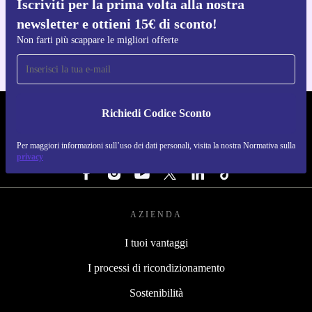
Iscriviti per la prima volta alla nostra
Scarica l'app di refurbed
newsletter e ottieni 15€ di sconto!
Per iOS e Android
Non farti più scappare le migliori offerte
Richiedi Codice Sconto
REFURBED ITALIA - RETHINK NEW.
Per maggiori informazioni sull’uso dei dati personali, visita la nostra Normativa sulla
SEGUICI SU
privacy
AZIENDA
I tuoi vantaggi
I processi di ricondizionamento