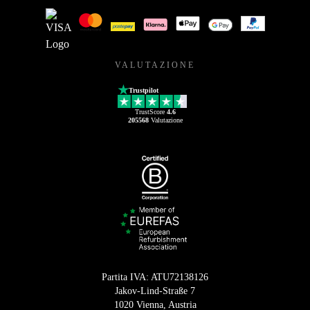
METODI DI PAGAMENTO
VALUTAZIONE
Trustpilot
TrustScore
4.6
205568
Valutazione
Partita IVA: ATU72138126