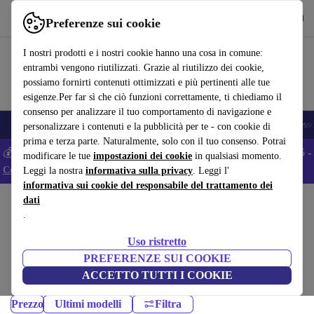
Scarica l’app
Scarica
Preferenze sui cookie
Usa refurbed in modo rapido e semplice
I nostri prodotti e i nostri cookie hanno una cosa in comune:
entrambi vengono riutilizzati. Grazie al riutilizzo dei cookie,
possiamo fornirti contenuti ottimizzati e più pertinenti alle tue
esigenze.Per far sì che ciò funzioni correttamente, ti chiediamo il
consenso per analizzare il tuo comportamento di navigazione e
🎒 Back to school
Smartphone
Portatili
Tablet
Smartwatch
Accesso
personalizzare i contenuti e la pubblicità per te - con cookie di
prima e terza parte. Naturalmente, solo con il tuo consenso. Potrai
💰 Extra -5% su tutti gli smartphone Android - Codice: ANDROID5 -
modificare le tue
impostazioni dei cookie
in qualsiasi momento.
Condizioni
Leggi la nostra
informativa sulla privacy
. Leggi l'
informativa sui cookie del responsabile del trattamento dei
dati
Home
Prodotti
Cellulari & Smartphone
.
Cellulari Nokia:
Uso ristretto
Cellulari Nokia ricondizionati certificati sotto 1000 – risparmia fino al
PREFERENZE SUI COOKIE
40%. Resi entro 30 giorni e garanzia di 12 mesi. Acquista in modo
ACCETTO TUTTI I COOKIE
sostenibile oggi!
Prezzo
Ultimi modelli
Filtra