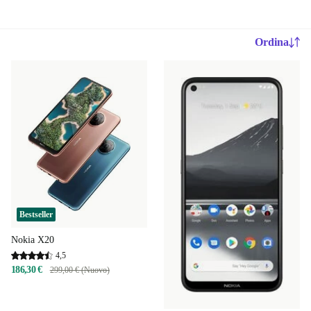
Ordina
Bestseller
Nokia X20
4,5
186,30 €
299,00 € (Nuovo)