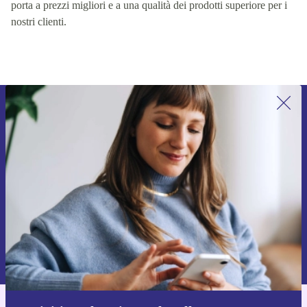
incoraggiare una sana concorrenza sulla nostra piattaforma, che
porta a prezzi migliori e a una qualità dei prodotti superiore per i
nostri clienti.
Iscriviti per la prima volta alla nostra
newsletter e ottieni 15€ di sconto!
Non farti più scappare le migliori offerte.
Richiedi codice sconto
Per maggiori informazioni sull’uso dei dati personali, visita la nostra
Normativa sulla privacy
.