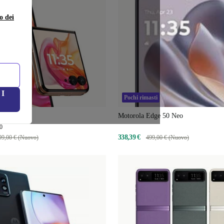
o dei
I
Pochi rimasti
r 50 Ultra
Motorola Edge 50 Neo
0
338,39 €
99,00 € (Nuovo)
499,00 € (Nuovo)