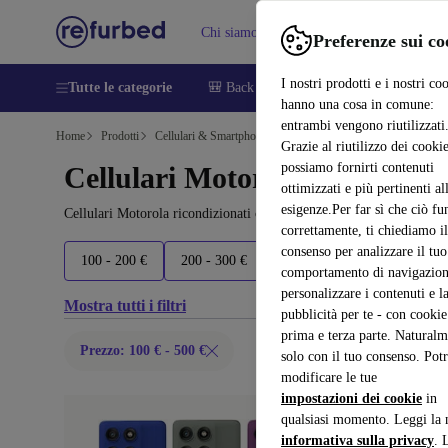
Chi siamo
Vendere
Assistenza
Preferenze sui co
I nostri prodotti e i nostri co
Tutte le categorie
🎒 Back to school
Smartphone
Portat
hanno una cosa in comune:
entrambi vengono riutilizzati
Home
Prodotti
Cellulari & Smartphone
Grazie al riutilizzo dei cookie
possiamo fornirti contenuti
Cellulari Motorola:
ottimizzati e più pertinenti al
esigenze.Per far sì che ciò fu
Cellulari Motorola ricondizionati certificati sotto 500 – risparmia 
correttamente, ti chiediamo il
consenso per analizzare il tuo
100 - 200 €
200 - 300 €
300 - 400 €
400+ €
comportamento di navigazion
personalizzare i contenuti e l
Mostra tutti i filtri
pubblicità per te - con cookie
prima e terza parte. Naturalm
Prezzo: 100 € - 500 €
solo con il tuo consenso. Potr
modificare le tue
impostazioni dei cookie
in
qualsiasi momento. Leggi la 
informativa sulla privacy
. 