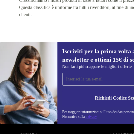
Classifichiamo i nostri prodotti in base a fattori come il prezzo,
Questa classifica è uniforme tra tutti i rivenditori, al fine di
clienti.
Iscriviti per la prima volta 
newsletter e ottieni 15€ di s
Iscriviti per la prima volta alla nostra
Non farti più scappare le migliori offerte
newsletter e ottieni 15€ di sconto!
Non farti più scappare le migliori offerte.
Richiedi Codice Sc
Per maggiori informazioni sull’uso dei dati personal
REFURBED ITALIA - RETHINK NEW.
Normativa sulla
privacy