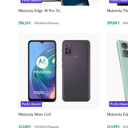
Pochi rimasti
Pochi rimast
Motorola Edge 30 Pro 5G
Motorola Th
296,26 €
299,00 €
509,00 € (Nuovo)
999
Pochi rimasti
Pochi rimast
Motorola Moto G10
Motorola Ed
155,00 €
213,99 €
179,00 € (Nuovo)
319