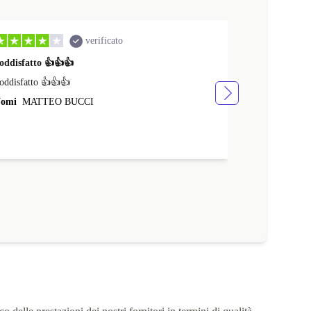
verificato
oddisfatto 👍👍👍
Il prodotto a
oddisfatto 👍👍👍
Il prodotto acq
veloce
omi
MATTEO BUCCI
Nomi
Maria i