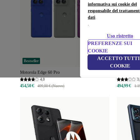
informativa sui cookie del
responsabile del trattament
dati
.
Uso ristretto
PREFERENZE SUI
COOKIE
ACCETTO TUTTI 
Bestseller
COOKIE
Motorola Edge 60 Pro
Motorola Raz
4,0
3,
454,50 €
494,99 €
499,00 € (Nuovo)
1.1