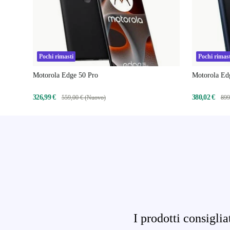
Pochi rimasti
Pochi rimast
Motorola Edge 50 Pro
Motorola Ed
326,99 €
380,02 €
559,00 € (Nuovo)
899
I prodotti consigli