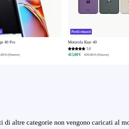
i
Pochi rimasti
ge 40 Pro
Motorola Razr 40
5,0
415,00 €
,00 € (Nuovo)
659,00 € (Nuovo)
ati di altre categorie non vengono caricati al m