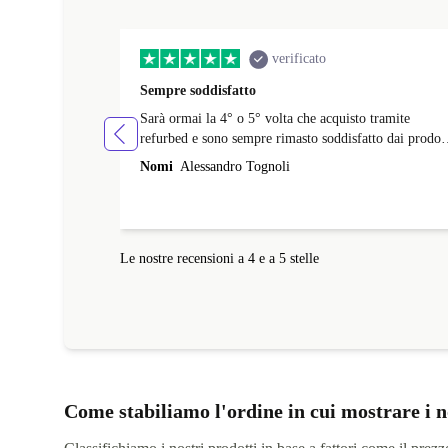
verificato
Sempre soddisfatto
Sarà ormai la 4° o 5° volta che acquisto tramite
refurbed e sono sempre rimasto soddisfatto dai prodott
in alcuni casi i difitte dichiarati erano impercettibili a
Nomi
Alessandro Tognoli
un occhio inesperto. Consegna nei tempi previsti e Le
volte che c'è stata necessità di fare reso o avere
supporto, ad oggi, non ho mai avuto problemi o
intoppi. Penso che il ricondizionato sia una alternativa
Le nostre recensioni a 4 e a 5 stelle
di grande impatto positivo.
Come stabiliamo l'ordine in cui mostrare i n