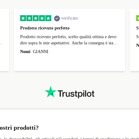
verificato
Prodotto ricevuto perfetto
S
Prodotto ricevuto perfetto, scelto qualità ottima e devo
S
i;
dire sopra le mie aspettative. Anche la consegna è stata
N
perfetta, arrivato prima della scadenza. L’iPhone era
Nomi
GIANNI
per mio figlio ma quando toccherà a me Refurbed sarà
prioritario
ostri prodotti?