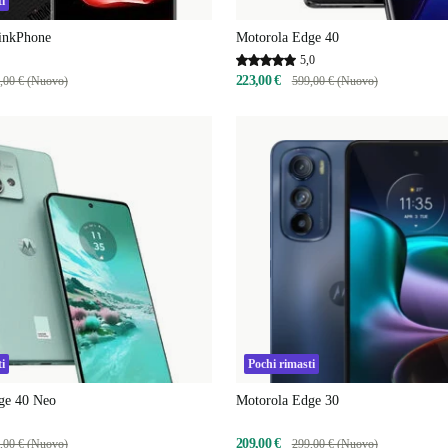
i
inkPhone
Motorola Edge 40
5,0
223,00 €
,00 € (Nuovo)
599,00 € (Nuovo)
i
Pochi rimasti
ge 40 Neo
Motorola Edge 30
209,00 €
,00 € (Nuovo)
299,00 € (Nuovo)