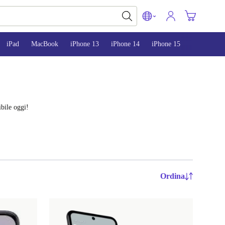
iPad
MacBook
iPhone 13
iPhone 14
iPhone 15
ibile oggi!
Ordina