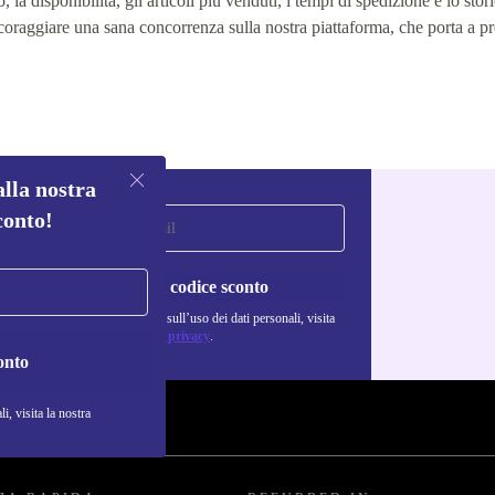
 la disponibilità, gli articoli più venduti, i tempi di spedizione e lo stori
 incoraggiare una sana concorrenza sulla nostra piattaforma, che porta a pr
alla nostra
conto!
Richiedi codice sconto
Per maggiori informazioni sull’uso dei dati personali, visita
la nostra
Normativa sulla privacy
.
onto
i, visita la nostra