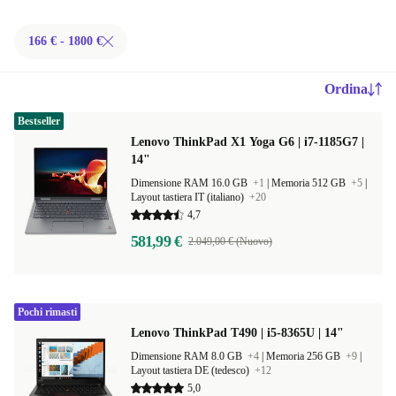
166 € - 1800 €
Ordina
Bestseller
Lenovo ThinkPad X1 Yoga G6 | i7-1185G7 |
14"
Dimensione RAM 16.0 GB
+1
|
Memoria 512 GB
+5
|
Layout tastiera IT (italiano)
+20
4,7
581,99 €
2.049,00 € (Nuovo)
Pochi rimasti
Lenovo ThinkPad T490 | i5-8365U | 14"
Dimensione RAM 8.0 GB
+4
|
Memoria 256 GB
+9
|
Layout tastiera DE (tedesco)
+12
5,0