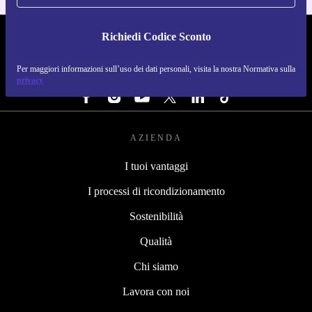
Richiedi Codice Sconto
REFURBED ITALIA - RETHINK NEW.
Per maggiori informazioni sull’uso dei dati personali, visita la nostra Normativa sulla
SEGUICI SU
privacy
AZIENDA
I tuoi vantaggi
I processi di ricondizionamento
Sostenibilità
Qualità
Chi siamo
Lavora con noi