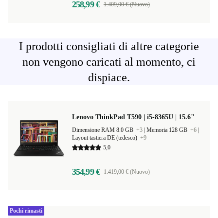
258,99 €
1.409,00 € (Nuovo)
I prodotti consigliati di altre categorie
non vengono caricati al momento, ci
dispiace.
Lenovo ThinkPad T590 | i5-8365U | 15.6"
Dimensione RAM 8.0 GB
+3
|
Memoria 128 GB
+6
|
Layout tastiera DE (tedesco)
+9
5,0
354,99 €
1.419,00 € (Nuovo)
Pochi rimasti