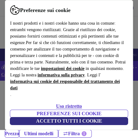
Scarica l’app
Scarica
Preferenze sui cookie
Usa refurbed in modo rapido e semplice
I nostri prodotti e i nostri cookie hanno una cosa in comune:
entrambi vengono riutilizzati. Grazie al riutilizzo dei cookie,
possiamo fornirti contenuti ottimizzati e più pertinenti alle tue
esigenze.Per far sì che ciò funzioni correttamente, ti chiediamo il
consenso per analizzare il tuo comportamento di navigazione e
🎒 Back to school
Smartphone
Portatili
Tablet
Smartwatch
Accesso
personalizzare i contenuti e la pubblicità per te - con cookie di
prima e terza parte. Naturalmente, solo con il tuo consenso. Potrai
💰 Extra -5% su tutti gli smartphone Android - Codice: ANDROID5 -
modificare le tue
impostazioni dei cookie
in qualsiasi momento.
Condizioni
Leggi la nostra
informativa sulla privacy
. Leggi l'
informativa sui cookie del responsabile del trattamento dei
dati
Home
Prodotti
Portatili
.
Portatili Lenovo:
Uso ristretto
Portatili Lenovo ricondizionati certificati sotto 1800 – risparmia fino al
PREFERENZE SUI COOKIE
40%. Resi entro 30 giorni e garanzia di 12 mesi. Acquista in modo
ACCETTO TUTTI I COOKIE
sostenibile oggi!
Prezzo
Ultimi modelli
Filtra