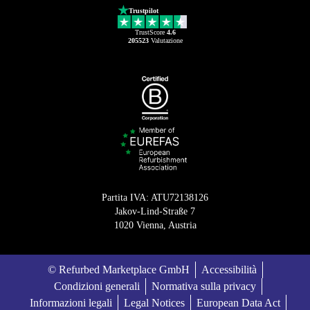
Trustpilot
TrustScore
4.6
205523
Valutazione
Partita IVA: ATU72138126
Jakov-Lind-Straße 7
1020 Vienna, Austria
© Refurbed Marketplace GmbH
Accessibilità
Condizioni generali
Normativa sulla privacy
Informazioni legali
Legal Notices
European Data Act