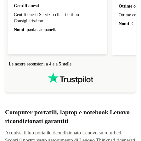
Gentili onesti
Ottime cond
Gentili onesti Servizio clienti ottimo
Ottime condi
Consigliatissimo
Nomi
Claud
Nomi
paola campanella
Le nostre recensioni a 4 e a 5 stelle
Computer portatili, laptop e notebook Lenovo
ricondizionati garantiti
Acquista il tuo portatile ricondizionato Lenovo su refurbed.
Scopri il nostro vasto assortimento di Lenovo Thinkpad rigenerati