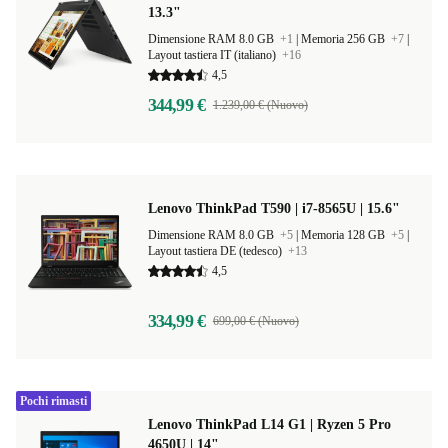
13.3"
Dimensione RAM 8.0 GB
+1
|
Memoria 256 GB
+7
|
Layout tastiera IT (italiano)
+16
4,5
344,99 €
1.239,00 € (Nuovo)
Lenovo ThinkPad T590 | i7-8565U | 15.6"
Dimensione RAM 8.0 GB
+5
|
Memoria 128 GB
+5
|
Layout tastiera DE (tedesco)
+13
4,5
334,99 €
699,00 € (Nuovo)
Pochi rimasti
Lenovo ThinkPad L14 G1 | Ryzen 5 Pro
4650U | 14"