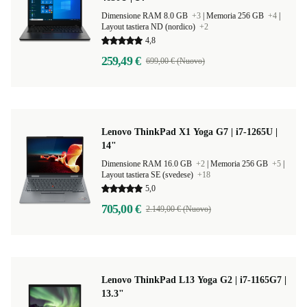
Dimensione RAM 8.0 GB
+3
|
Memoria 256 GB
+4
|
Layout tastiera ND (nordico)
+2
4,8
259,49 €
699,00 € (Nuovo)
Lenovo ThinkPad X1 Yoga G7 | i7-1265U |
14"
Dimensione RAM 16.0 GB
+2
|
Memoria 256 GB
+5
|
Layout tastiera SE (svedese)
+18
5,0
705,00 €
2.149,00 € (Nuovo)
Lenovo ThinkPad L13 Yoga G2 | i7-1165G7 |
13.3"