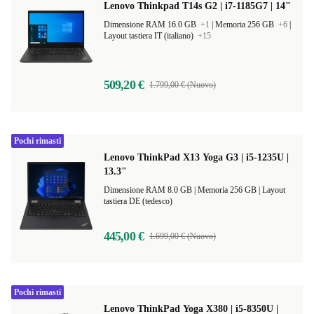
Lenovo Thinkpad T14s G2 | i7-1185G7 | 14"
Dimensione RAM 16.0 GB
+1
|
Memoria 256 GB
+6
|
Layout tastiera IT (italiano)
+15
509,20 €
1.799,00 € (Nuovo)
Pochi rimasti
Lenovo ThinkPad X13 Yoga G3 | i5-1235U |
13.3"
Dimensione RAM 8.0 GB |
Memoria 256 GB |
Layout
tastiera DE (tedesco)
445,00 €
1.699,00 € (Nuovo)
Pochi rimasti
Lenovo ThinkPad Yoga X380 | i5-8350U |