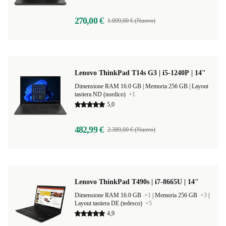
270,00 €
1.099,00 € (Nuovo)
Lenovo ThinkPad T14s G3 | i5-1240P | 14"
Dimensione RAM 16.0 GB |
Memoria 256 GB |
Layout
tastiera ND (nordico)
+1
5,0
482,99 €
2.389,00 € (Nuovo)
Lenovo ThinkPad T490s | i7-8665U | 14"
Dimensione RAM 16.0 GB
+1
|
Memoria 256 GB
+3
|
Layout tastiera DE (tedesco)
+5
4,9