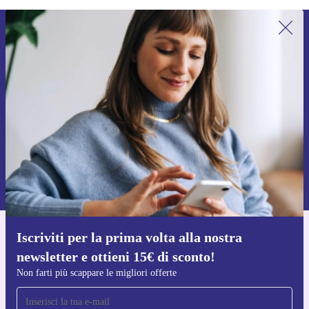
Iscriviti per la prima volta alla nostra
newsletter e ottieni 15€ di sconto!
Non farti più scappare le migliori offerte.
Richiedi codice sconto
Per maggiori informazioni sull’uso dei dati personali, visita la nostra
Normativa sulla privacy
.
Iscriviti per la prima volta alla nostra
Scarica l'app di refurbed
newsletter e ottieni 15€ di sconto!
Per iOS e Android
Non farti più scappare le migliori offerte