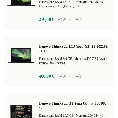
Dimensione RAM 16.0 GB |
Memoria 256 GB
+3
|
Layout tastiera DE (tedesco)
+1
370,00 €
1.499,00 € (Nuovo)
Lenovo ThinkPad L13 Yoga G2 | i5-10210U |
13.3"
Dimensione RAM 8.0 GB |
Memoria 500 GB |
Layout
tastiera DE (tedesco)
400,00 €
1.249,00 € (Nuovo)
Lenovo ThinkPad X1 Yoga G5 | i7-10610U |
14"
Dimensione RAM 16.0 GB |
Memoria 256 GB
+3
|