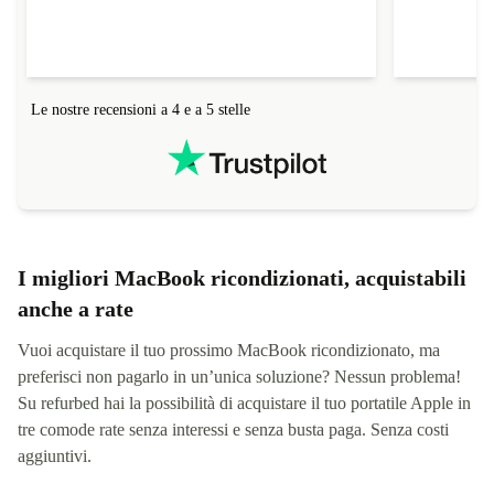
impercettibili a un occhio inesperto. Consegna
scadenza. L’
nei tempi previsti e Le volte che c'è stata
quando tocch
necessità di fare reso o avere supporto, ad oggi,
non ho mai avuto problemi o intoppi. Penso che
il ricondizionato sia una alternativa di grande
Le nostre recensioni a 4 e a 5 stelle
impatto positivo.
I migliori MacBook ricondizionati, acquistabili
anche a rate
Vuoi acquistare il tuo prossimo MacBook ricondizionato, ma
preferisci non pagarlo in un’unica soluzione? Nessun problema!
Su refurbed hai la possibilità di acquistare il tuo portatile Apple in
tre comode rate senza interessi e senza busta paga. Senza costi
aggiuntivi.