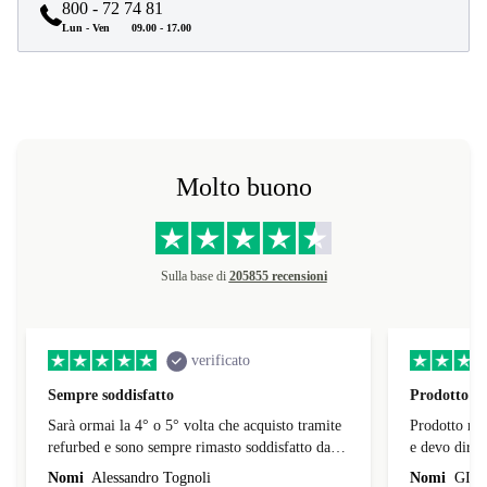
800 - 72 74 81
Lun - Ven
09.00 - 17.00
Molto buono
Sulla base di
205855 recensioni
verificato
Sempre soddisfatto
Prodotto ri
Sarà ormai la 4° o 5° volta che acquisto tramite
Prodotto ric
refurbed e sono sempre rimasto soddisfatto dai
e devo dire 
prodotti; in alcuni casi i difitte dichiarati erano
consegna è st
Nomi
Alessandro Tognoli
Nomi
GIA