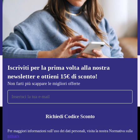
Richiedi codice sconto
Per maggiori informazioni sull’uso dei dati personali, visita la nostra
Normativa sulla privacy
.
Iscriviti per la prima volta alla nostra
Scarica l'app di refurbed
newsletter e ottieni 15€ di sconto!
Per iOS e Android
Non farti più scappare le migliori offerte
Richiedi Codice Sconto
REFURBED ITALIA - RETHINK NEW.
Per maggiori informazioni sull’uso dei dati personali, visita la nostra Normativa sulla
SEGUICI SU
privacy