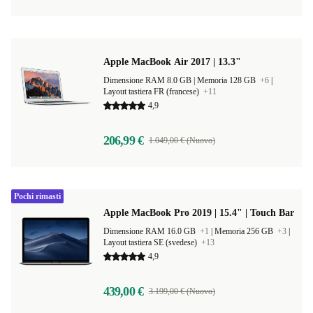
Apple MacBook Air 2017 | 13.3"
Dimensione RAM 8.0 GB |
Memoria 128 GB
+6
|
Layout tastiera FR (francese)
+11
4,9
206,99 €
1.049,00 € (Nuovo)
Pochi rimasti
Apple MacBook Pro 2019 | 15.4" | Touch Bar
Dimensione RAM 16.0 GB
+1
|
Memoria 256 GB
+3
|
Layout tastiera SE (svedese)
+13
4,9
439,00 €
3.199,00 € (Nuovo)