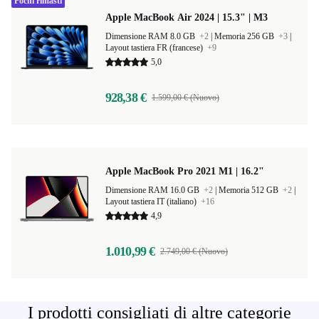
Pochi rimasti
Apple MacBook Air 2024 | 15.3" | M3
Dimensione RAM 8.0 GB
+2
|
Memoria 256 GB
+3
|
Layout tastiera FR (francese)
+9
5,0
928,38 €
1.599,00 € (Nuovo)
Apple MacBook Pro 2021 M1 | 16.2"
Dimensione RAM 16.0 GB
+2
|
Memoria 512 GB
+2
|
Layout tastiera IT (italiano)
+16
4,9
1.010,99 €
2.749,00 € (Nuovo)
I prodotti consigliati di altre categorie