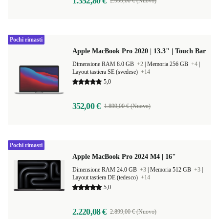
1.352,80 €
2.999,00 € (Nuovo)
Pochi rimasti
Apple MacBook Pro 2020 | 13.3" | Touch Bar
Dimensione RAM 8.0 GB
+2
|
Memoria 256 GB
+4
|
Layout tastiera SE (svedese)
+14
5,0
352,00 €
1.899,00 € (Nuovo)
Pochi rimasti
Apple MacBook Pro 2024 M4 | 16"
Dimensione RAM 24.0 GB
+3
|
Memoria 512 GB
+3
|
Layout tastiera DE (tedesco)
+14
5,0
2.220,08 €
2.899,00 € (Nuovo)