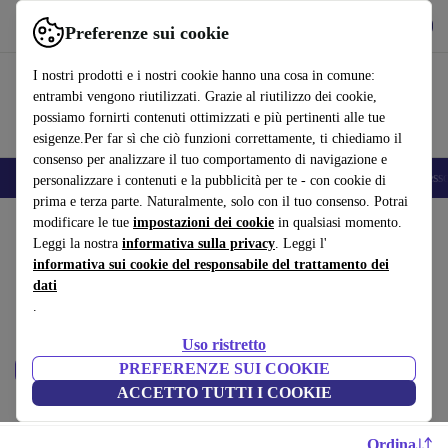
Scarica l’app
Scarica
Preferenze sui cookie
Usa refurbed in modo rapido e semplice
I nostri prodotti e i nostri cookie hanno una cosa in comune:
entrambi vengono riutilizzati. Grazie al riutilizzo dei cookie,
possiamo fornirti contenuti ottimizzati e più pertinenti alle tue
esigenze.Per far sì che ciò funzioni correttamente, ti chiediamo il
consenso per analizzare il tuo comportamento di navigazione e
🎒 Back to school
Smartphone
Portatili
Tablet
Smartwatch
Accesso
personalizzare i contenuti e la pubblicità per te - con cookie di
prima e terza parte. Naturalmente, solo con il tuo consenso. Potrai
Home
modificare le tue
Prodotti
Portatili
impostazioni dei cookie
in qualsiasi momento.
Leggi la nostra
informativa sulla privacy
. Leggi l'
MacBook:
informativa sui cookie del responsabile del trattamento dei
dati
MacBook ricondizionati certificati sotto 6200 – risparmia fino al 40%.
.
Resi entro 30 giorni e garanzia di 12 mesi. Acquista in modo sostenibile
oggi!
Uso ristretto
PREFERENZE SUI COOKIE
Prezzo
Filtra
ACCETTO TUTTI I COOKIE
Ordina