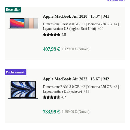
Bestseller
Apple MacBook Air 2020 | 13.3" | M1
Dimensione RAM 8.0 GB
+1
|
Memoria 256 GB
+4
|
Layout tastiera US (inglese Stati Uniti)
+20
4,8
407,99 €
1.129,00 € (Nuovo)
Pochi rimasti
Apple MacBook Air 2022 | 13.6" | M2
Dimensione RAM 8.0 GB
+2
|
Memoria 256 GB
+3
|
Layout tastiera DE (tedesco)
+11
4,7
733,99 €
1.499,00 € (Nuovo)