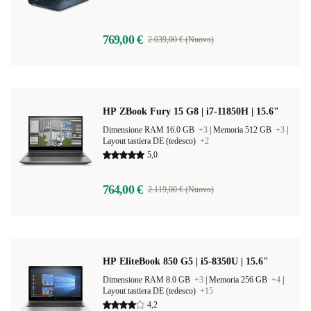
Dimensione RAM 16.0 GB |
Memoria 512 GB |
Layout
tastiera IT (italiano)
769,00 €
2.039,00 € (Nuovo)
HP ZBook Fury 15 G8 | i7-11850H | 15.6"
Dimensione RAM 16.0 GB
+3
|
Memoria 512 GB
+3
|
Layout tastiera DE (tedesco)
+2
5,0
764,00 €
2.119,00 € (Nuovo)
HP EliteBook 850 G5 | i5-8350U | 15.6"
Dimensione RAM 8.0 GB
+3
|
Memoria 256 GB
+4
|