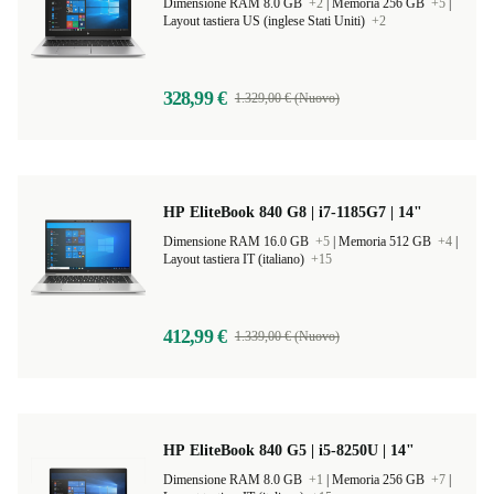
HP EliteBook 850 G6 | i5-8265U | 15.6"
Dimensione RAM 8.0 GB
+2
|
Memoria 256 GB
+5
|
Layout tastiera US (inglese Stati Uniti)
+2
328,99 €
1.329,00 € (Nuovo)
HP EliteBook 840 G8 | i7-1185G7 | 14"
Dimensione RAM 16.0 GB
+5
|
Memoria 512 GB
+4
|
Layout tastiera IT (italiano)
+15
412,99 €
1.339,00 € (Nuovo)
HP EliteBook 840 G5 | i5-8250U | 14"