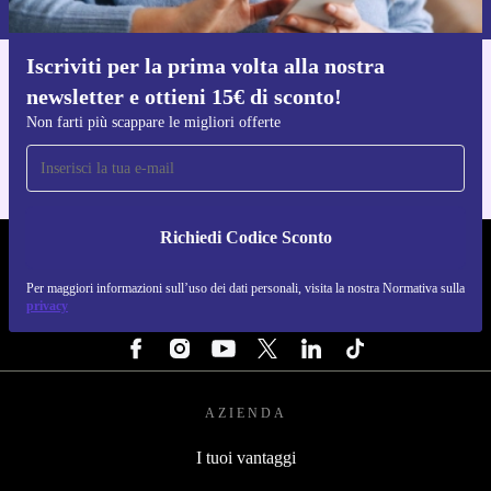
Normativa sulla privacy
.
Iscriviti per la prima volta alla nostra
Scarica l'app di refurbed
newsletter e ottieni 15€ di sconto!
Per iOS e Android
Non farti più scappare le migliori offerte
Richiedi Codice Sconto
REFURBED ITALIA - RETHINK NEW.
Per maggiori informazioni sull’uso dei dati personali, visita la nostra Normativa sulla
SEGUICI SU
privacy
AZIENDA
I tuoi vantaggi