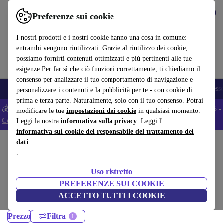
Scarica l’app
Scarica
Preferenze sui cookie
Usa refurbed in modo rapido e semplice
I nostri prodotti e i nostri cookie hanno una cosa in comune:
entrambi vengono riutilizzati. Grazie al riutilizzo dei cookie,
possiamo fornirti contenuti ottimizzati e più pertinenti alle tue
esigenze.Per far sì che ciò funzioni correttamente, ti chiediamo il
consenso per analizzare il tuo comportamento di navigazione e
🎒 Back to school
Smartphone
Portatili
Tablet
Smartwatch
Accesso
personalizzare i contenuti e la pubblicità per te - con cookie di
prima e terza parte. Naturalmente, solo con il tuo consenso. Potrai
💰 Extra -5% su tutti gli smartphone Android - Codice: ANDROID5 -
modificare le tue
impostazioni dei cookie
in qualsiasi momento.
Condizioni
Leggi la nostra
informativa sulla privacy
. Leggi l'
informativa sui cookie del responsabile del trattamento dei
dati
Home
Prodotti
Portatili
.
Portatili HP:
Uso ristretto
Portatili HP ricondizionati certificati sotto 1400 – risparmia fino al 40%.
PREFERENZE SUI COOKIE
Resi entro 30 giorni e garanzia di 12 mesi. Acquista in modo sostenibile
ACCETTO TUTTI I COOKIE
oggi!
Prezzo
Filtra