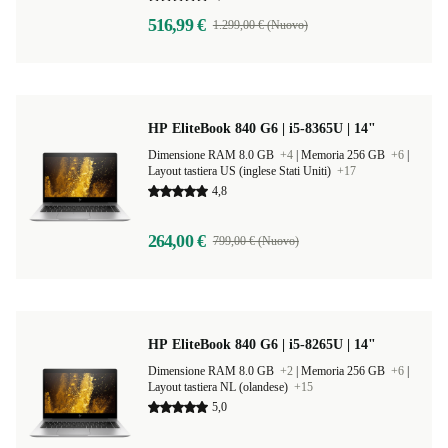
516,99 €
1.299,00 € (Nuovo)
HP EliteBook 840 G6 | i5-8365U | 14"
Dimensione RAM 8.0 GB
+4
|
Memoria 256 GB
+6
|
Layout tastiera US (inglese Stati Uniti)
+17
4,8
264,00 €
799,00 € (Nuovo)
HP EliteBook 840 G6 | i5-8265U | 14"
Dimensione RAM 8.0 GB
+2
|
Memoria 256 GB
+6
|
Layout tastiera NL (olandese)
+15
5,0