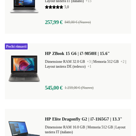
Dimensione RAM 8.0 GB
+1
|
Memoria 256 GB
+7
|
Layout tastiera IT (italiano)
+15
5,0
257,99 €
849,00 € (Nuovo)
Pochi rimasti
HP ZBook 15 G6 | i7-9850H | 15.6"
Dimensione RAM 32.0 GB
+3
|
Memoria 512 GB
+2
|
Layout tastiera DE (tedesco)
+1
545,00 €
1.259,00 € (Nuovo)
HP Elite Dragonfly G2 | i7-1165G7 | 13.3"