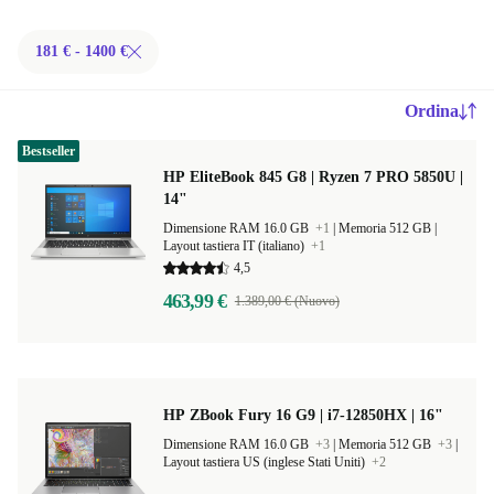
181 € - 1400 €
Ordina
Bestseller
HP EliteBook 845 G8 | Ryzen 7 PRO 5850U |
14"
Dimensione RAM 16.0 GB
+1
|
Memoria 512 GB |
Layout tastiera IT (italiano)
+1
4,5
463,99 €
1.389,00 € (Nuovo)
HP ZBook Fury 16 G9 | i7-12850HX | 16"
Dimensione RAM 16.0 GB
+3
|
Memoria 512 GB
+3
|
Layout tastiera US (inglese Stati Uniti)
+2