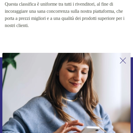
storico delle prestazioni dei nostri fornitori in termini di qualità.
Questa classifica è uniforme tra tutti i rivenditori, al fine di
incoraggiare una sana concorrenza sulla nostra piattaforma, che
porta a prezzi migliori e a una qualità dei prodotti superiore per i
nostri clienti.
Iscriviti per la prima volta alla nostra
newsletter e ottieni 15€ di sconto!
Non farti più scappare le migliori offerte.
Richiedi codice sconto
Per maggiori informazioni sull’uso dei dati personali, visita la nostra