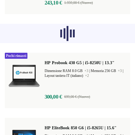
243,10 €
1.959,00 € (Nuovo)
I prodotti consigliati di altre categorie
non vengono caricati al momento, ci
dispiace.
Pochi rimasti
HP Probook 430 G5 | i5-8250U | 13.3"
Dimensione RAM 8.0 GB
+3
|
Memoria 256 GB
+3
|
Layout tastiera IT (italiano)
+2
300,00 €
699,00 € (Nuovo)