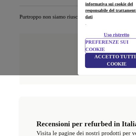
informativa sui cookie del
responsabile del trattament
Purtroppo non siamo riusciti a trovare nessun prodotto
dati
.
Uso ristretto
PREFERENZE SUI
COOKIE
ACCETTO TUTTI 
COOKIE
Recensioni per refurbed in Itali
Visita le pagine dei nostri prodotti per 