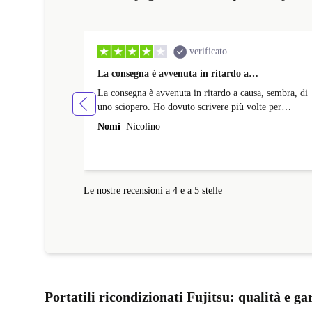
verificato
La consegna è avvenuta in ritardo a…
La consegna è avvenuta in ritardo a causa, sembra, di
uno sciopero. Ho dovuto scrivere più volte per
comprendere i motivi del ritardo. Le risposte del
Nomi
Nicolino
servizio clienti sono state sempre abbastanza evasive.
La data di consegna mi è stata comunicata direttament
dal corriere il giorno prima
Le nostre recensioni a 4 e a 5 stelle
Portatili ricondizionati Fujitsu: qualità e ga