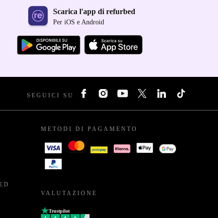
Scarica l'app di refurbed
Per iOS e Android
SEGUICI SU
METODI DI PAGAMENTO
BED
VALUTAZIONE
Trustpilot