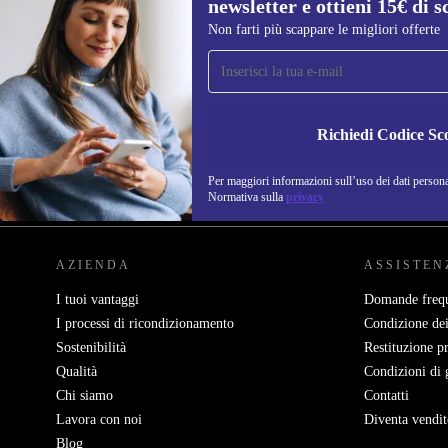
newsletter e ottieni 15€ di s
Non farti più scappare le migliori offerte
Iscriviti per la prima volta alla nostra
newsletter e ottieni 15€ di sconto!
Non farti più scappare le migliori offerte.
Richiedi Codice Sc
Per maggiori informazioni sull’uso dei dati personal
REFURBED ITALIA - RETHINK NEW.
Normativa sulla
privacy
AZIENDA
ASSISTEN
I tuoi vantaggi
Domande frequ
I processi di ricondizionamento
Condizione dei
Sostenibilità
Restituzione p
Qualità
Condizioni di 
Chi siamo
Contatti
Lavora con noi
Diventa vendit
Blog