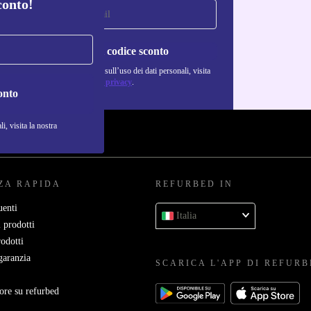
conto!
Richiedi codice sconto
Per maggiori informazioni sull’uso dei dati personali, visita
la nostra
Normativa sulla privacy
.
onto
i, visita la nostra
ZA RAPIDA
REFURBED IN
enti
Italia
 prodotti
rodotti
garanzia
SCARICA L'APP DI REFUR
ore su refurbed