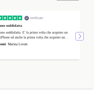
verificato
ono soddisfatta
Consegna nei
ono soddisfatta. E' la prima volta che acquisto un
Consegna nei t
iPhone ed anche la prima volta che acquisto un
Perfettamente 
elefono ricondizionato. E' stato il mio autoregalo di
sono soddisfatt
omi
Marina Lovati
Nomi
Rocco 
ompleanno. Per ora tutto benissimo.