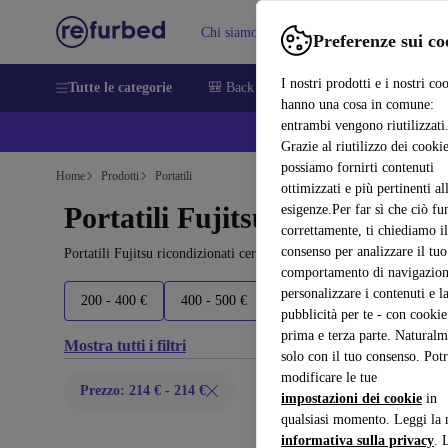
Chi siamo
Vendere
Assistenza
Preferenze sui co
I nostri prodotti e i nostri co
Tutte le categorie
🎒 Back to school
Smartphone
Portat
hanno una cosa in comune:
entrambi vengono riutilizzati
💰 E
Grazie al riutilizzo dei cookie
possiamo fornirti contenuti
Home
Prodotti
Portatili
ottimizzati e più pertinenti al
Portatili Fujitsu :
esigenze.Per far sì che ciò fu
correttamente, ti chiediamo il
consenso per analizzare il tuo
Portatili Fujitsu ricondizionati certificati sotto 100 – risparmia fi
comportamento di navigazion
personalizzare i contenuti e l
200 - 400 €
400 - 500 €
500 - 600 €
600+ €
pubblicità per te - con cookie
prima e terza parte. Naturalm
Mostra tutti i filtri
solo con il tuo consenso. Potr
modificare le tue
Prezzo: 214 € - 214 €
impostazioni dei cookie
in
qualsiasi momento. Leggi la 
informativa sulla privacy
. 