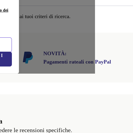
o dei
 adatto ai tuoi criteri di ricerca.
NOVITÀ:
I
Pagamenti rateali con PayPal
a
vedere le recensioni specifiche.