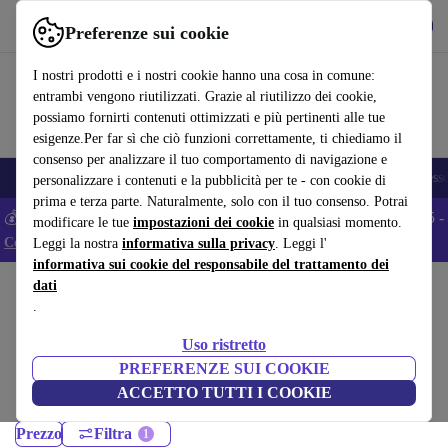
Scarica l’app
Scarica
Preferenze sui cookie
Usa refurbed in modo rapido e semplice
I nostri prodotti e i nostri cookie hanno una cosa in comune:
entrambi vengono riutilizzati. Grazie al riutilizzo dei cookie,
possiamo fornirti contenuti ottimizzati e più pertinenti alle tue
esigenze.Per far sì che ciò funzioni correttamente, ti chiediamo il
consenso per analizzare il tuo comportamento di navigazione e
🎒 Back to school
Smartphone
Portatili
Tablet
Smartwatch
Accesso
personalizzare i contenuti e la pubblicità per te - con cookie di
prima e terza parte. Naturalmente, solo con il tuo consenso. Potrai
💰 Extra -5% su tutti gli smartphone Android - Codice: ANDROID5 -
modificare le tue
impostazioni dei cookie
in qualsiasi momento.
Condizioni
Leggi la nostra
informativa sulla privacy
. Leggi l'
informativa sui cookie del responsabile del trattamento dei
dati
Home
Prodotti
Portatili
.
Portatili Dell :
Uso ristretto
Portatili Dell ricondizionati certificati sotto 400 – risparmia fino al 40%.
PREFERENZE SUI COOKIE
Resi entro 30 giorni e garanzia di 12 mesi. Acquista in modo sostenibile
ACCETTO TUTTI I COOKIE
oggi!
Prezzo
Filtra