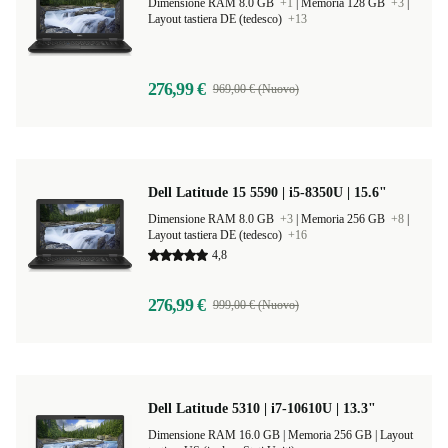
Dimensione RAM 8.0 GB
+1
|
Memoria 128 GB
+3
|
Layout tastiera DE (tedesco)
+13
276,99 €
969,00 € (Nuovo)
Dell Latitude 15 5590 | i5-8350U | 15.6"
Dimensione RAM 8.0 GB
+3
|
Memoria 256 GB
+8
|
Layout tastiera DE (tedesco)
+16
4,8
276,99 €
999,00 € (Nuovo)
Dell Latitude 5310 | i7-10610U | 13.3"
Dimensione RAM 16.0 GB |
Memoria 256 GB |
Layout