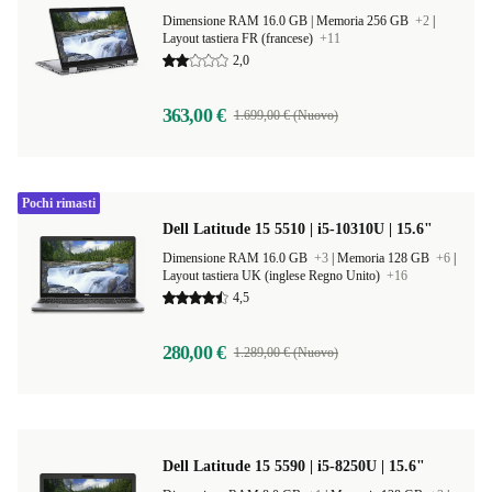
Dimensione RAM 16.0 GB |
Memoria 256 GB
+2
|
Layout tastiera FR (francese)
+11
2,0
363,00 €
1.699,00 € (Nuovo)
Pochi rimasti
Dell Latitude 15 5510 | i5-10310U | 15.6"
Dimensione RAM 16.0 GB
+3
|
Memoria 128 GB
+6
|
Layout tastiera UK (inglese Regno Unito)
+16
4,5
280,00 €
1.289,00 € (Nuovo)
Dell Latitude 15 5590 | i5-8250U | 15.6"