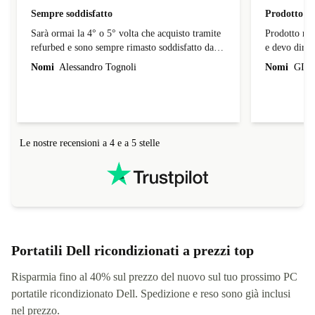
Sempre soddisfatto
Prodotto ri
Sarà ormai la 4° o 5° volta che acquisto tramite
Prodotto ric
refurbed e sono sempre rimasto soddisfatto dai
e devo dire 
prodotti; in alcuni casi i difitte dichiarati erano
consegna è st
Nomi
Alessandro Tognoli
Nomi
GIA
impercettibili a un occhio inesperto. Consegna
scadenza. L’
nei tempi previsti e Le volte che c'è stata
quando tocch
necessità di fare reso o avere supporto, ad oggi,
non ho mai avuto problemi o intoppi. Penso che
il ricondizionato sia una alternativa di grande
Le nostre recensioni a 4 e a 5 stelle
impatto positivo.
Portatili Dell ricondizionati a prezzi top
Risparmia fino al 40% sul prezzo del nuovo sul tuo prossimo PC
portatile ricondizionato Dell. Spedizione e reso sono già inclusi
nel prezzo.