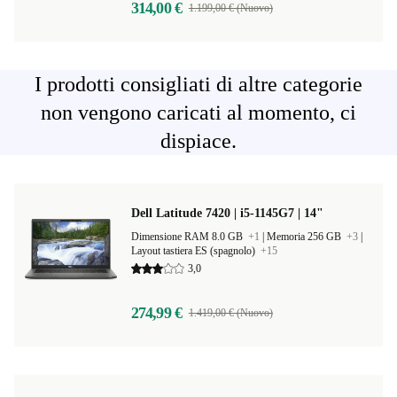
314,00 €
1.199,00 € (Nuovo)
I prodotti consigliati di altre categorie
non vengono caricati al momento, ci
dispiace.
Dell Latitude 7420 | i5-1145G7 | 14"
Dimensione RAM 8.0 GB
+1
|
Memoria 256 GB
+3
|
Layout tastiera ES (spagnolo)
+15
3,0
274,99 €
1.419,00 € (Nuovo)