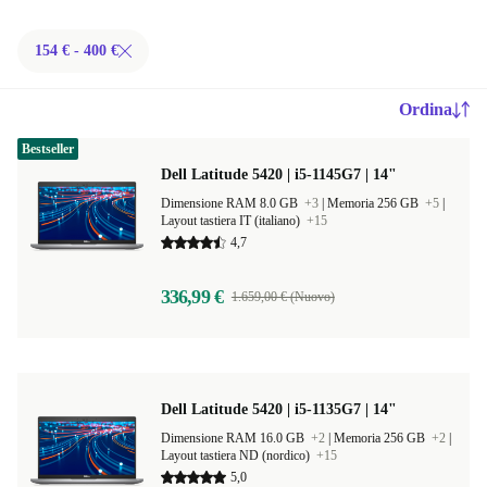
154 € - 400 €
Ordina
Bestseller
Dell Latitude 5420 | i5-1145G7 | 14"
Dimensione RAM 8.0 GB
+3
|
Memoria 256 GB
+5
|
Layout tastiera IT (italiano)
+15
4,7
336,99 €
1.659,00 € (Nuovo)
Dell Latitude 5420 | i5-1135G7 | 14"
Dimensione RAM 16.0 GB
+2
|
Memoria 256 GB
+2
|
Layout tastiera ND (nordico)
+15
5,0