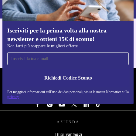
Per maggiori informazioni sull’uso dei dati personali, visita la nostra
Normativa sulla privacy
.
Iscriviti per la prima volta alla nostra
Scarica l'app di refurbed
newsletter e ottieni 15€ di sconto!
Per iOS e Android
Non farti più scappare le migliori offerte
Richiedi Codice Sconto
REFURBED ITALIA - RETHINK NEW.
Per maggiori informazioni sull’uso dei dati personali, visita la nostra Normativa sulla
SEGUICI SU
privacy
AZIENDA
I tuoi vantaggi