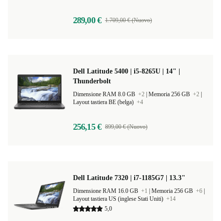
289,00 €
1.709,00 € (Nuovo)
Dell Latitude 5400 | i5-8265U | 14" |
Thunderbolt
Dimensione RAM 8.0 GB
+2
|
Memoria 256 GB
+2
|
Layout tastiera BE (belga)
+4
256,15 €
899,00 € (Nuovo)
Dell Latitude 7320 | i7-1185G7 | 13.3"
Dimensione RAM 16.0 GB
+1
|
Memoria 256 GB
+6
|
Layout tastiera US (inglese Stati Uniti)
+14
5,0