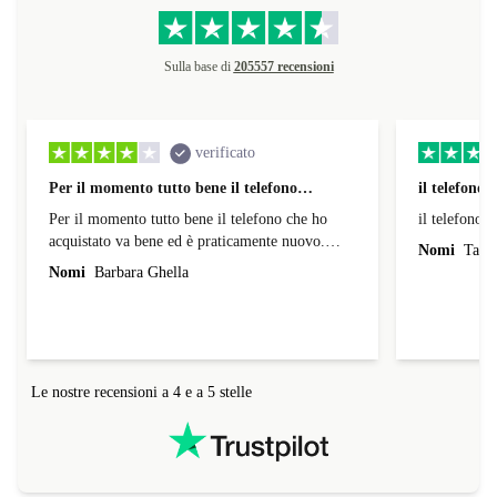
Sulla base di
205557 recensioni
verificato
Per il momento tutto bene il telefono…
il telefono
Per il momento tutto bene il telefono che ho
il telefono 
acquistato va bene ed è praticamente nuovo.
Nomi
Tatia
Comunque è poco che lo uso e farò un' altra
Nomi
Barbara Ghella
recensione piu avanti.
Le nostre recensioni a 4 e a 5 stelle