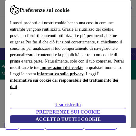
Scarica l’app
Scarica
Preferenze sui cookie
Usa refurbed in modo rapido e semplice
I nostri prodotti e i nostri cookie hanno una cosa in comune:
entrambi vengono riutilizzati. Grazie al riutilizzo dei cookie,
possiamo fornirti contenuti ottimizzati e più pertinenti alle tue
esigenze.Per far sì che ciò funzioni correttamente, ti chiediamo il
consenso per analizzare il tuo comportamento di navigazione e
🎒 Back to school
Smartphone
Portatili
Tablet
Smartwatch
Accesso
personalizzare i contenuti e la pubblicità per te - con cookie di
prima e terza parte. Naturalmente, solo con il tuo consenso. Potrai
🔥 Risparmia il 5% IN PIÙ su MacBook e iPad– Codice:
modificare le tue
impostazioni dei cookie
in qualsiasi momento.
MACPAD5 –
Condizioni
Leggi la nostra
informativa sulla privacy
. Leggi l'
informativa sui cookie del responsabile del trattamento dei
dati
Home
Prodotti
Tablet
.
iPad:
Uso ristretto
iPad ricondizionati certificati sotto 900 – risparmia fino al 40%. Resi
PREFERENZE SUI COOKIE
entro 30 giorni e garanzia di 12 mesi. Acquista in modo sostenibile oggi!
ACCETTO TUTTI I COOKIE
Prezzo
Modello
Ultimi modelli
Filtra