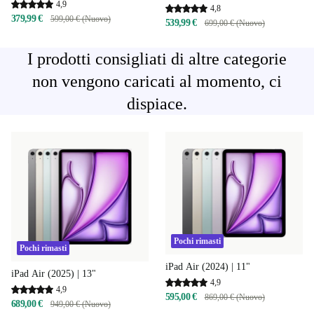
4,9
4,8
379,99 €
599,00 € (Nuovo)
539,99 €
699,00 € (Nuovo)
I prodotti consigliati di altre categorie
non vengono caricati al momento, ci
dispiace.
Pochi rimasti
Pochi rimasti
iPad Air (2024) | 11"
iPad Air (2025) | 13"
4,9
4,9
595,00 €
869,00 € (Nuovo)
689,00 €
949,00 € (Nuovo)