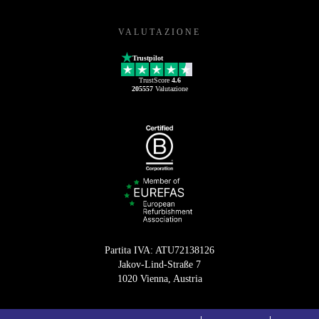
VALUTAZIONE
Trustpilot
TrustScore
4.6
205557
Valutazione
Partita IVA: ATU72138126
Jakov-Lind-Straße 7
1020 Vienna, Austria