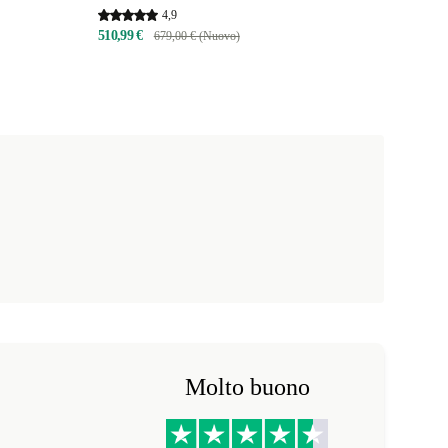
4,9
510,99 €
679,00 € (Nuovo)
Molto buono