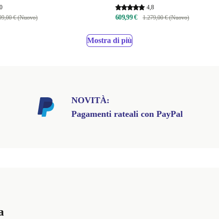
0
4,8
609,99 €
99,00 € (Nuovo)
1.279,00 € (Nuovo)
Mostra di più
NOVITÀ:
Pagamenti rateali con PayPal
a