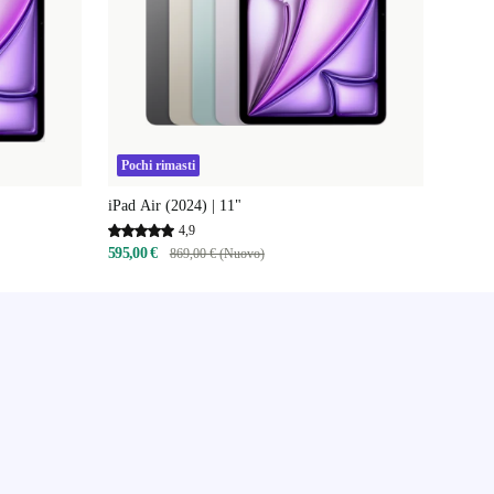
Pochi rimasti
iPad Air (2024) | 11"
4,9
595,00 €
869,00 € (Nuovo)