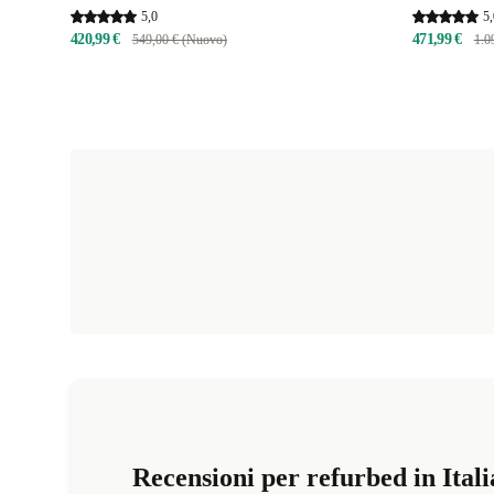
5,0
5,
420,99 €
471,99 €
549,00 € (Nuovo)
1.0
Recensioni per refurbed in Itali