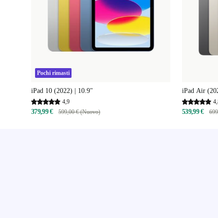
Pochi rimasti
iPad 10 (2022) | 10.9"
iPad Air (20
4,9
4,
379,99 €
539,99 €
599,00 € (Nuovo)
699