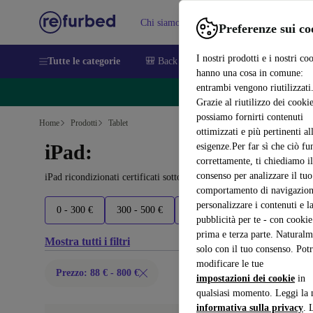
Chi siamo
Vendere
Assistenza
Preferenze sui co
I nostri prodotti e i nostri co
Tutte le categorie
🎒 Back to school
Smartphone
Portat
hanno una cosa in comune:
entrambi vengono riutilizzati
🔥 Ri
Grazie al riutilizzo dei cookie
possiamo fornirti contenuti
Home
Prodotti
Tablet
ottimizzati e più pertinenti al
iPad:
esigenze.Per far sì che ciò fu
correttamente, ti chiediamo il
consenso per analizzare il tuo
iPad ricondizionati certificati sotto 800 – risparmia fino al 40%. R
comportamento di navigazion
personalizzare i contenuti e l
0 - 300 €
300 - 500 €
500 - 700 €
700 - 1000 €
pubblicità per te - con cookie
prima e terza parte. Naturalm
Mostra tutti i filtri
solo con il tuo consenso. Potr
modificare le tue
Prezzo: 88 € - 800 €
impostazioni dei cookie
in
qualsiasi momento. Leggi la 
informativa sulla privacy
. 