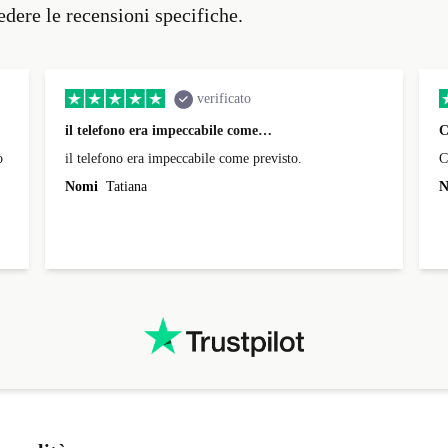
vedere le recensioni specifiche.
verificato
il telefono era impeccabile come…
C
o
il telefono era impeccabile come previsto.
C
Nomi
Tatiana
N