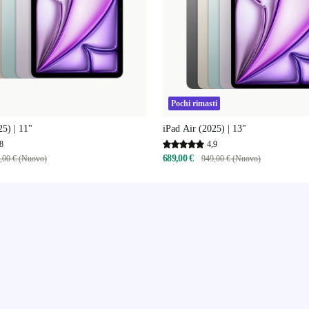
Pochi rimasti
25) | 11"
iPad Air (2025) | 13"
8
4,9
689,00 €
,00 € (Nuovo)
949,00 € (Nuovo)