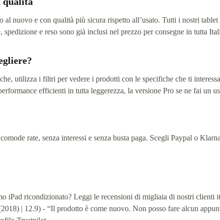
 qualità
to al nuovo e con qualità più sicura rispetto all’usato. Tutti i nostri tab
, spedizione e reso sono già inclusi nel prezzo per consegne in tutta Ital
egliere?
che, utilizza i filtri per vedere i prodotti con le specifiche che ti intere
performance efficienti in tutta leggerezza, la versione Pro se ne fai un u
 comode rate, senza interessi e senza busta paga. Scegli Paypal o Klarna a
mo iPad ricondizionato? Leggi le recensioni di migliaia di nostri clienti it
(2018) | 12.9) - “Il prodotto è come nuovo. Non posso fare alcun appunto