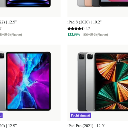
22) | 12.9"
iPad 8 (2020) | 10.2"
7
4,7
133,99 €
49,00 € (Nuovo)
359,00 € (Nuovo)
i
Pochi rimasti
20) | 12.9"
iPad Pro (2021) | 12.9"