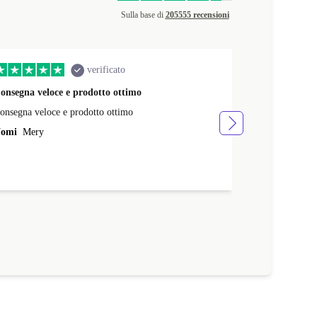
Sulla base di
205555 recensioni
verificato
onsegna veloce e prodotto ottimo
MacBook Pro
onsegna veloce e prodotto ottimo
Ottimo prodo
omi
Mery
Nomi
Andrea 