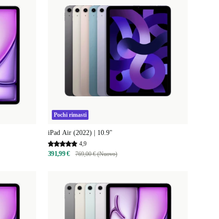
Pochi rimasti
iPad Air (2022) | 10.9"
4,9
391,99 €
769,00 € (Nuovo)