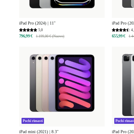
iPad Pro (2024) | 11"
iPad Pro (20
5,0
4,
796,99 €
655,99 €
1.199,00 € (Nuovo)
1.4
Pochi rimasti
Pochi rimast
iPad mini (2021) | 8.3"
iPad Pro (20