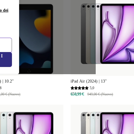
o dei
I
) | 10.2"
iPad Air (2024) | 13"
8
5,0
650,99 €
,00 € (Nuovo)
949,00 € (Nuovo)