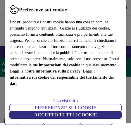
Scarica l’app
Scarica
Preferenze sui cookie
Usa refurbed in modo rapido e semplice
I nostri prodotti e i nostri cookie hanno una cosa in comune:
entrambi vengono riutilizzati. Grazie al riutilizzo dei cookie,
possiamo fornirti contenuti ottimizzati e più pertinenti alle tue
esigenze.Per far sì che ciò funzioni correttamente, ti chiediamo il
consenso per analizzare il tuo comportamento di navigazione e
🎒 Back to school
Smartphone
Portatili
Tablet
Smartwatch
Accesso
personalizzare i contenuti e la pubblicità per te - con cookie di
prima e terza parte. Naturalmente, solo con il tuo consenso. Potrai
🔥 Risparmia il 5% IN PIÙ su MacBook e iPad– Codice:
modificare le tue
impostazioni dei cookie
in qualsiasi momento.
MACPAD5 –
Condizioni
Leggi la nostra
informativa sulla privacy
. Leggi l'
informativa sui cookie del responsabile del trattamento dei
dati
Home
Prodotti
Tablet
.
iPad:
Uso ristretto
iPad ricondizionati certificati sotto 1600 – risparmia fino al 40%. Resi
PREFERENZE SUI COOKIE
entro 30 giorni e garanzia di 12 mesi. Acquista in modo sostenibile oggi!
ACCETTO TUTTI I COOKIE
Prezzo
Modello
Ultimi modelli
Filtra