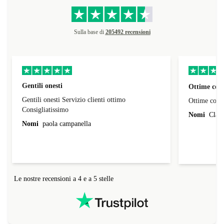
Sulla base di
205492 recensioni
Gentili onesti
Ottime cond
Gentili onesti Servizio clienti ottimo
Ottime condi
Consigliatissimo
Nomi
Claud
Nomi
paola campanella
Le nostre recensioni a 4 e a 5 stelle