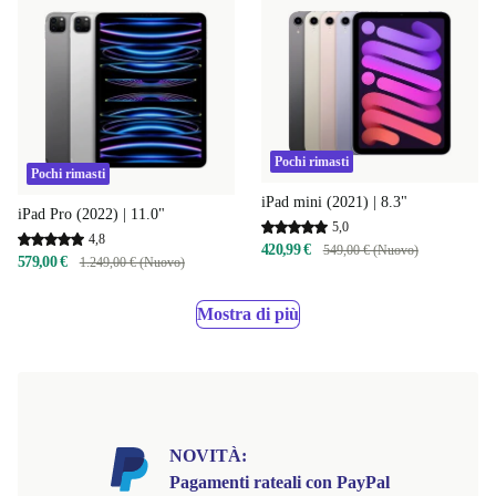
Pochi rimasti
Pochi rimasti
iPad mini (2021) | 8.3"
iPad Pro (2022) | 11.0"
5,0
4,8
420,99 €
549,00 € (Nuovo)
579,00 €
1.249,00 € (Nuovo)
Mostra di più
NOVITÀ:
Pagamenti rateali con PayPal