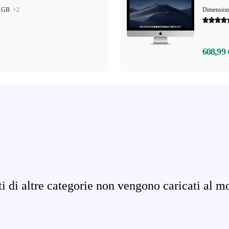
0 GB
+2
Dimensio
608,99 
ati di altre categorie non vengono caricati al m