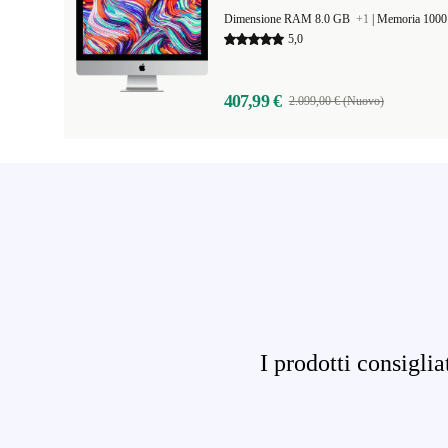
Dimensione RAM 8.0 GB
+1
|
Memoria 100
5,0
407,99 €
2.099,00 € (Nuovo)
I prodotti consigli