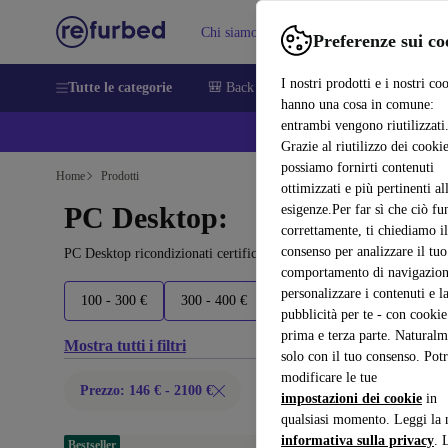
Chi siamo
Vendere
Assistenza
Preferenze sui co
I nostri prodotti e i nostri co
Tutte le categorie
🎒 Back to school
Smartphone
Portat
hanno una cosa in comune:
entrambi vengono riutilizzati
💰 E
Grazie al riutilizzo dei cookie
possiamo fornirti contenuti
Home
Prodotti
ottimizzati e più pertinenti al
PC Desktop:
esigenze.Per far sì che ciò fu
correttamente, ti chiediamo il
consenso per analizzare il tuo
PC Desktop ricondizionati certificati sotto 2100 – risparmia fino al
comportamento di navigazion
personalizzare i contenuti e l
100 - 300 €
300 - 400 €
400 - 500 €
500 - 700 €
pubblicità per te - con cookie
prima e terza parte. Naturalm
Mostra tutti i filtri
solo con il tuo consenso. Potr
modificare le tue
Prezzo: 146 € - 2100 €
impostazioni dei cookie
in
qualsiasi momento. Leggi la 
informativa sulla privacy
. 
Bestseller