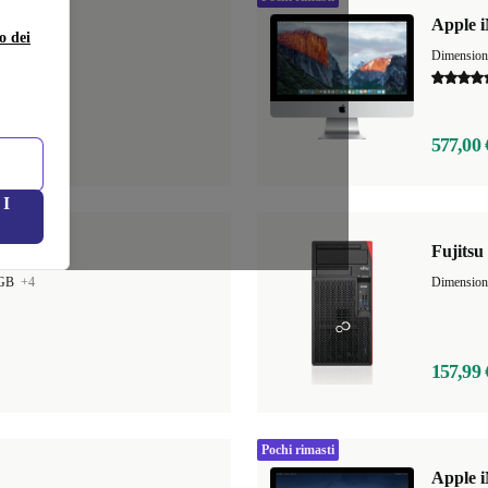
Apple i
o dei
 GB
+3
Dimensio
577,00 
I
Fujits
 GB
+4
Dimensio
157,99 
Pochi rimasti
Apple i