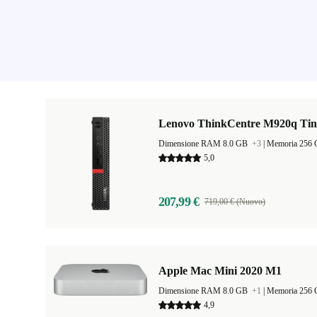
Lenovo ThinkCentre M920q Tin
Dimensione RAM 8.0 GB
+3
|
Memoria 256
5,0
207,99 €
719,00 € (Nuovo)
Apple Mac Mini 2020 M1
Dimensione RAM 8.0 GB
+1
|
Memoria 256
4,9