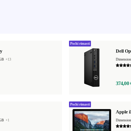
Pochi rimasti
y
Dell Op
 GB
+13
Dimensio
374,00 
Pochi rimasti
Apple i
 GB
+1