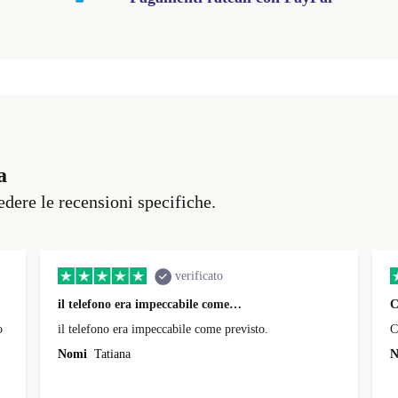
a
vedere le recensioni specifiche.
verificato
il telefono era impeccabile come…
C
o
il telefono era impeccabile come previsto.
C
Nomi
Tatiana
N