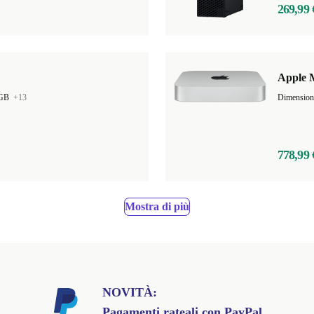
269,99 
Apple 
 GB
+13
778,99 
Mostra di più
NOVITÀ:
Pagamenti rateali con PayPal