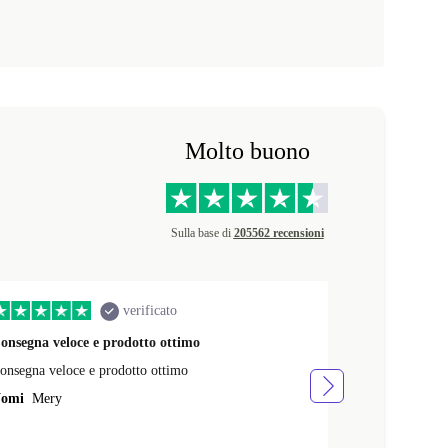
Molto buono
Sulla base di
205562 recensioni
verificato
onsegna veloce e prodotto ottimo
MacBook Pro
onsegna veloce e prodotto ottimo
Ottimo prodo
omi
Mery
Nomi
Andrea 