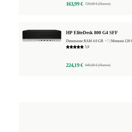
163,99 €
729,00 € (Nuovo)
HP EliteDesk 800 G4 SFF
Dimensione RAM 4.0 GB
+7
|
Memoria 128
5,0
224,19 €
649,00 € (Nuovo)