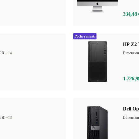
334,48 
Pochi rimasti
HP Z2 
 GB
+14
1.726,9
Dell Op
 GB
+13
Dimensio