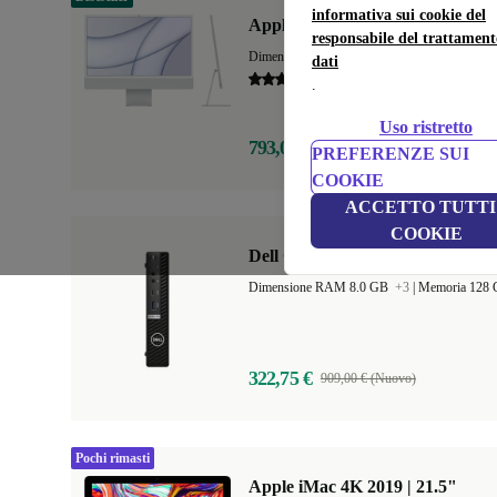
informativa sui cookie del
Apple iMac 2021 M1 | 24"
responsabile del trattament
Dimensione RAM 8.0 GB
+1
|
Memoria 256
dati
4,6
.
Uso ristretto
793,00 €
1.449,00 € (Nuovo)
PREFERENZE SUI
COOKIE
ACCETTO TUTTI 
COOKIE
Dell OptiPlex 7080 Micro
Dimensione RAM 8.0 GB
+3
|
Memoria 128
322,75 €
909,00 € (Nuovo)
Pochi rimasti
Apple iMac 4K 2019 | 21.5"