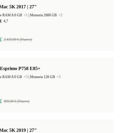
Mac 5K 2017 | 27"
ne RAM 8.0 GB
+1
|
Memoria 2000 GB
+2
4,7
€
2.419,00 € (Nuovo)
u Esprimo P758 E85+
ne RAM 8.0 GB
+3
|
Memoria 128 GB
+3
€
699,00 € (Nuovo)
Mac 5K 2019 | 27"