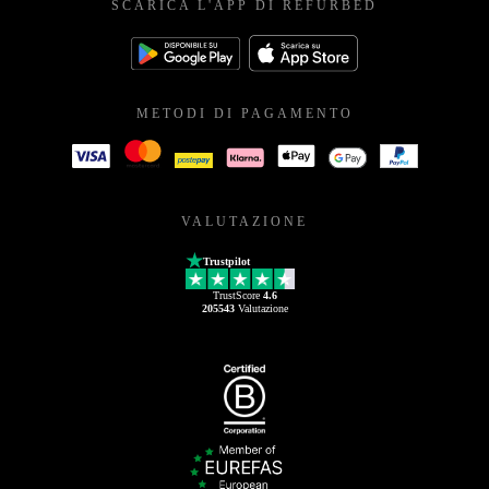
SCARICA L'APP DI REFURBED
METODI DI PAGAMENTO
VALUTAZIONE
Trustpilot
TrustScore
4.6
205543
Valutazione