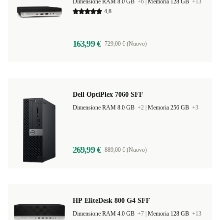
Dimensione RAM 8.0 GB
+6
|
Memoria 128 GB
+13
4,8
163,99 €
729,00 € (Nuovo)
Dell OptiPlex 7060 SFF
Dimensione RAM 8.0 GB
+2
|
Memoria 256 GB
+3
269,99 €
889,00 € (Nuovo)
HP EliteDesk 800 G4 SFF
Dimensione RAM 4.0 GB
+7
|
Memoria 128 GB
+13