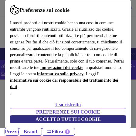
Scarica l’app
Scarica
Preferenze sui cookie
Usa refurbed in modo rapido e semplice
I nostri prodotti e i nostri cookie hanno una cosa in comune:
entrambi vengono riutilizzati. Grazie al riutilizzo dei cookie,
possiamo fornirti contenuti ottimizzati e più pertinenti alle tue
esigenze.Per far sì che ciò funzioni correttamente, ti chiediamo il
consenso per analizzare il tuo comportamento di navigazione e
🎒 Back to school
Smartphone
Portatili
Tablet
Smartwatch
Accesso
personalizzare i contenuti e la pubblicità per te - con cookie di
prima e terza parte. Naturalmente, solo con il tuo consenso. Potrai
💰 Extra -5% su tutti gli smartphone Android - Codice: ANDROID5 -
modificare le tue
impostazioni dei cookie
in qualsiasi momento.
Condizioni
Leggi la nostra
informativa sulla privacy
. Leggi l'
informativa sui cookie del responsabile del trattamento dei
dati
Home
Prodotti
.
PC Desktop:
Uso ristretto
PC Desktop ricondizionati certificati sotto 1300 – risparmia fino al 40%.
PREFERENZE SUI COOKIE
Resi entro 30 giorni e garanzia di 12 mesi. Acquista in modo sostenibile
ACCETTO TUTTI I COOKIE
oggi!
Prezzo
Brand
Filtra