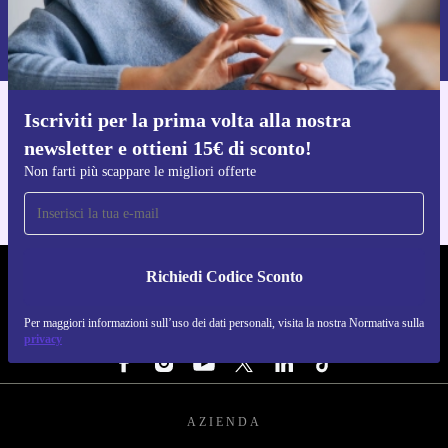
Per maggiori informazioni sull’uso dei dati personali, visita la nostra
Normativa sulla privacy
.
Iscriviti per la prima volta alla nostra
Scarica l'app di refurbed
newsletter e ottieni 15€ di sconto!
Per iOS e Android
Non farti più scappare le migliori offerte
Richiedi Codice Sconto
REFURBED ITALIA - RETHINK NEW.
Per maggiori informazioni sull’uso dei dati personali, visita la nostra Normativa sulla
SEGUICI SU
privacy
AZIENDA