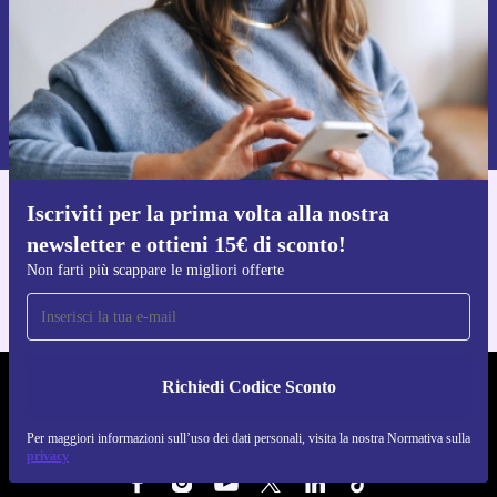
Richiedi codice sconto
Per maggiori informazioni sull’uso dei dati personali, visita la nostra
Normativa sulla privacy
.
Iscriviti per la prima volta alla nostra
Scarica l'app di refurbed
newsletter e ottieni 15€ di sconto!
Per iOS e Android
Non farti più scappare le migliori offerte
Richiedi Codice Sconto
REFURBED ITALIA - RETHINK NEW.
Per maggiori informazioni sull’uso dei dati personali, visita la nostra Normativa sulla
SEGUICI SU
privacy