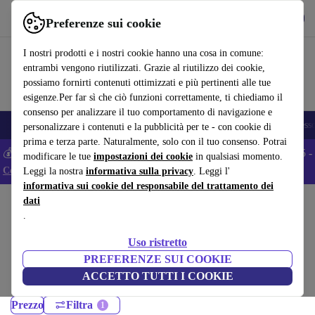
Scarica l’app
Scarica
Preferenze sui cookie
Usa refurbed in modo rapido e semplice
I nostri prodotti e i nostri cookie hanno una cosa in comune:
entrambi vengono riutilizzati. Grazie al riutilizzo dei cookie,
possiamo fornirti contenuti ottimizzati e più pertinenti alle tue
esigenze.Per far sì che ciò funzioni correttamente, ti chiediamo il
consenso per analizzare il tuo comportamento di navigazione e
🎒 Back to school
Smartphone
Portatili
Tablet
Smartwatch
Accesso
personalizzare i contenuti e la pubblicità per te - con cookie di
prima e terza parte. Naturalmente, solo con il tuo consenso. Potrai
💰 Extra -5% su tutti gli smartphone Android - Codice: ANDROID5 -
modificare le tue
impostazioni dei cookie
in qualsiasi momento.
Condizioni
Leggi la nostra
informativa sulla privacy
. Leggi l'
informativa sui cookie del responsabile del trattamento dei
dati
Home
Prodotti
PC Desktop
.
Desktop HP:
Uso ristretto
Desktop HP ricondizionati certificati sotto 3000 – risparmia fino al 40%.
PREFERENZE SUI COOKIE
Resi entro 30 giorni e garanzia di 12 mesi. Acquista in modo sostenibile
ACCETTO TUTTI I COOKIE
oggi!
Prezzo
Filtra