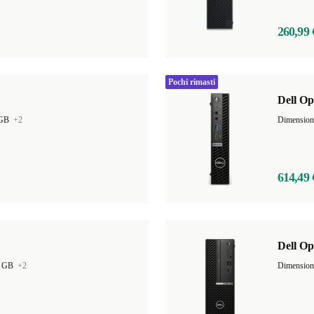
260,99 
Pochi rimasti
Dell O
 GB
+2
Dimensio
614,49 
Dell Op
6 GB
+2
Dimensio