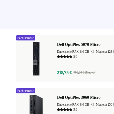
Pochi rimasti
Dell OptiPlex 5070 Micro
Dimensione RAM 8.0 GB
+3
|
Memoria 128
5,0
218,75 €
709,00 € (Nuovo)
Pochi rimasti
Dell OptiPlex 3060 Micro
Dimensione RAM 8.0 GB
+3
|
Memoria 256
5,0