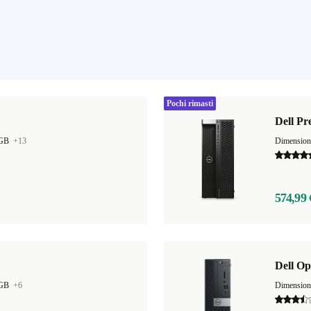
Pochi rimasti
Dell Pr
 GB
+13
Dimensio
574,99 
Dell Op
 GB
+6
Dimensio