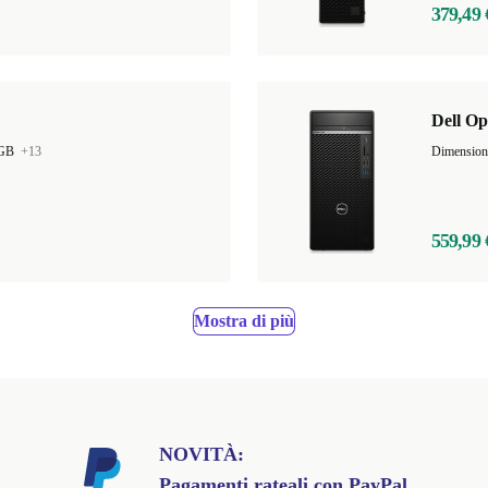
379,49 
Dell Op
 GB
+13
559,99 
Mostra di più
NOVITÀ:
Pagamenti rateali con PayPal