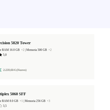
ecision 5820 Tower
ne RAM 16.0 GB
+2
|
Memoria 500 GB
+2
5,0
€
2.239,00 € (Nuovo)
tiplex 5060 SFF
ne RAM 8.0 GB
+1
|
Memoria 256 GB
+3
3,5