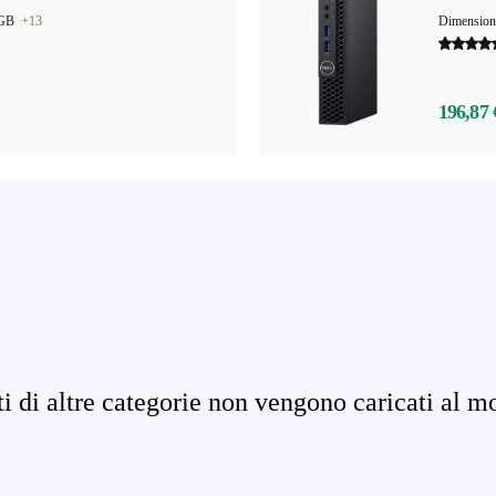
 GB
+13
Dimensio
196,87 
ati di altre categorie non vengono caricati al m