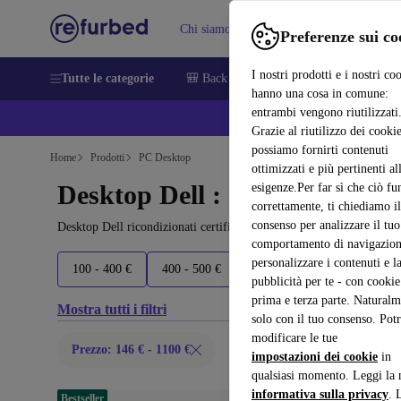
Chi siamo
Vendere
Assistenza
Preferenze sui co
I nostri prodotti e i nostri co
Tutte le categorie
🎒 Back to school
Smartphone
Portat
hanno una cosa in comune:
entrambi vengono riutilizzati
💰 E
Grazie al riutilizzo dei cookie
possiamo fornirti contenuti
Home
Prodotti
PC Desktop
ottimizzati e più pertinenti al
Desktop Dell :
esigenze.Per far sì che ciò fu
correttamente, ti chiediamo il
consenso per analizzare il tuo
Desktop Dell ricondizionati certificati sotto 1100 – risparmia fino 
comportamento di navigazion
personalizzare i contenuti e l
100 - 400 €
400 - 500 €
500 - 600 €
600+ €
pubblicità per te - con cookie
prima e terza parte. Naturalm
Mostra tutti i filtri
solo con il tuo consenso. Potr
modificare le tue
Prezzo: 146 € - 1100 €
impostazioni dei cookie
in
qualsiasi momento. Leggi la 
informativa sulla privacy
. 
Bestseller