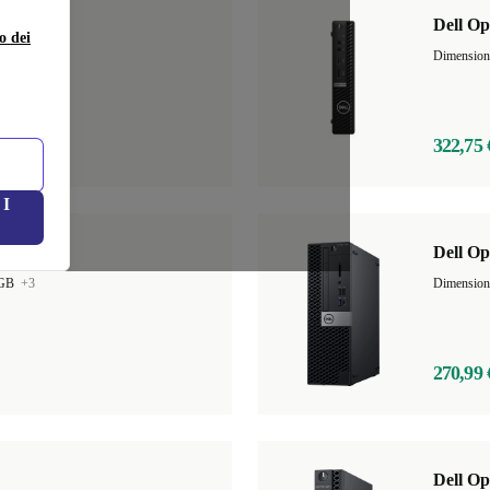
Dell Op
o dei
 GB
+13
Dimensio
322,75 
I
Dell Op
 GB
+3
Dimensio
270,99 
Dell Op