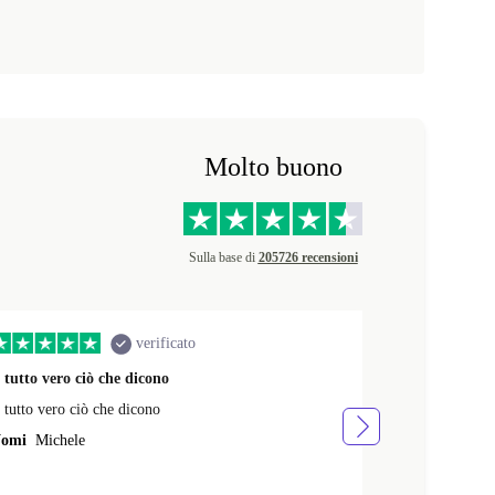
Molto buono
Sulla base di
205726 recensioni
verificato
 tutto vero ciò che dicono
Tutto bene si
 tutto vero ciò che dicono
Tutto bene sia 
conforme alle s
omi
Michele
giorni.davvero
Nomi
Manuel