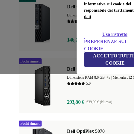
informativa sui cookie del
Dell OptiPlex 7060 Micro
responsabile del trattament
Dimensione RAM 8.0 GB
+3
|
Memoria 128
dati
4,7
.
Uso ristretto
146,75 €
899,00 € (Nuovo)
PREFERENZE SUI
COOKIE
ACCETTO TUTTI 
Pochi rimasti
COOKIE
Dell OptiPlex 3080 Micro
Dimensione RAM 8.0 GB
+2
|
Memoria 512
5,0
293,80 €
639,00 € (Nuovo)
Pochi rimasti
Dell OptiPlex 5070