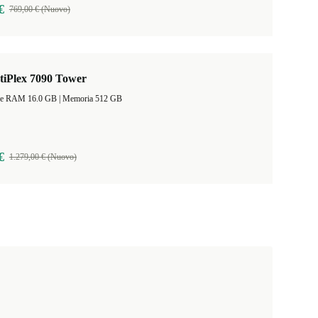
€
769,00 € (Nuovo)
tiPlex 7090 Tower
Dimensione RAM 16.0 GB |
Memoria 512 GB
€
1.279,00 € (Nuovo)