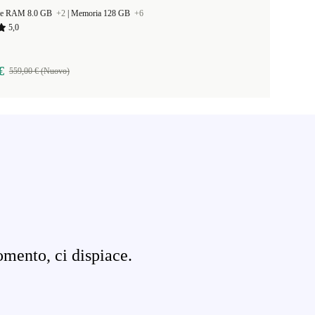
ne RAM 8.0 GB
+2
|
Memoria 128 GB
+6
5,0
€
559,00 € (Nuovo)
omento, ci dispiace.