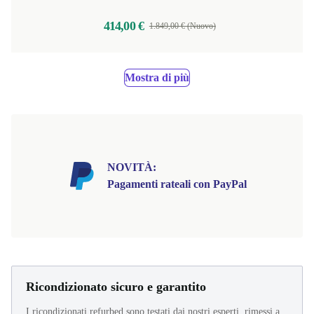
414,00 €
1.849,00 € (Nuovo)
Mostra di più
NOVITÀ:
Pagamenti rateali con PayPal
Ricondizionato sicuro e garantito
I ricondizionati refurbed sono testati dai nostri esperti, rimessi a