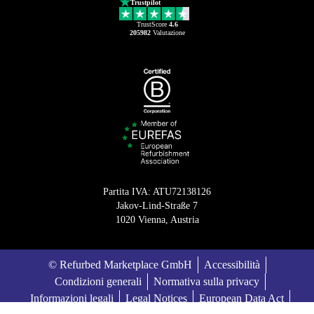
Trustpilot
TrustScore
4.6
205982
Valutazione
Partita IVA: ATU72138126
Jakov-Lind-Straße 7
1020 Vienna, Austria
© Refurbed Marketplace GmbH
Accessibilità
Condizioni generali
Normativa sulla privacy
Informazioni legali
Legal Notices
European Data Act