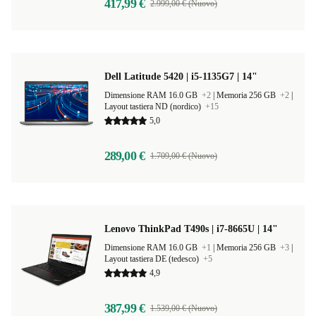
417,99 €
2.999,00 € (Nuovo)
Dell Latitude 5420 | i5-1135G7 | 14"
Dimensione RAM 16.0 GB
+2
|
Memoria 256 GB
+2
|
Layout tastiera ND (nordico)
+15
5,0
289,00 €
1.709,00 € (Nuovo)
Lenovo ThinkPad T490s | i7-8665U | 14"
Dimensione RAM 16.0 GB
+1
|
Memoria 256 GB
+3
|
Layout tastiera DE (tedesco)
+5
4,9
387,99 €
1.539,00 € (Nuovo)