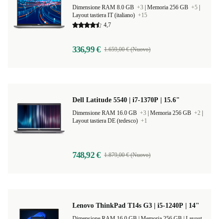
Dimensione RAM 8.0 GB
+3
|
Memoria 256 GB
+5
|
Layout tastiera IT (italiano)
+15
4,7
336,99 €
1.659,00 € (Nuovo)
Dell Latitude 5540 | i7-1370P | 15.6"
Dimensione RAM 16.0 GB
+3
|
Memoria 256 GB
+2
|
Layout tastiera DE (tedesco)
+1
748,92 €
1.879,00 € (Nuovo)
Lenovo ThinkPad T14s G3 | i5-1240P | 14"
Dimensione RAM 16.0 GB |
Memoria 256 GB |
Layout