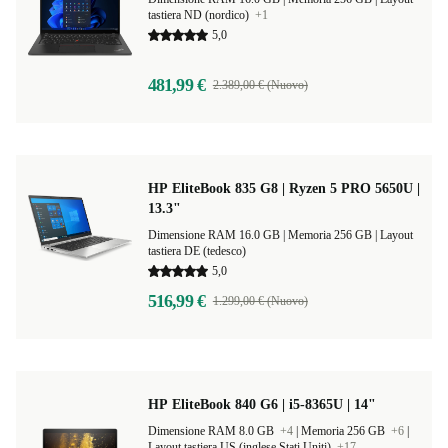
tastiera ND (nordico)
+1
5,0
481,99 €
2.389,00 € (Nuovo)
HP EliteBook 835 G8 | Ryzen 5 PRO 5650U |
13.3"
Dimensione RAM 16.0 GB |
Memoria 256 GB |
Layout
tastiera DE (tedesco)
5,0
516,99 €
1.299,00 € (Nuovo)
HP EliteBook 840 G6 | i5-8365U | 14"
Dimensione RAM 8.0 GB
+4
|
Memoria 256 GB
+6
|
Layout tastiera US (inglese Stati Uniti)
+17