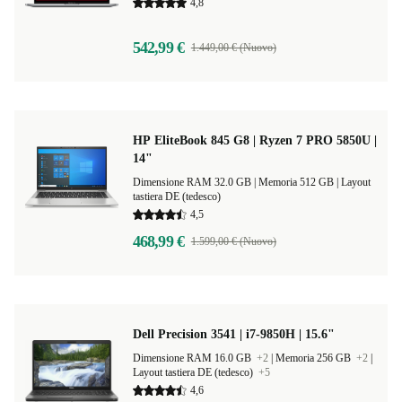
4,8
542,99 €
1.449,00 € (Nuovo)
HP EliteBook 845 G8 | Ryzen 7 PRO 5850U |
14"
Dimensione RAM 32.0 GB |
Memoria 512 GB |
Layout
tastiera DE (tedesco)
4,5
468,99 €
1.599,00 € (Nuovo)
Dell Precision 3541 | i7-9850H | 15.6"
Dimensione RAM 16.0 GB
+2
|
Memoria 256 GB
+2
|
Layout tastiera DE (tedesco)
+5
4,6