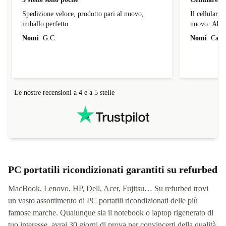
Spedizione veloce, prodotto pari al nuovo,
Il cellulare
imballo perfetto
nuovo. Abbia
abbiamo fatt
Nomi
G.C.
Nomi
Carme
Le nostre recensioni a 4 e a 5 stelle
PC portatili ricondizionati garantiti su refurbed
MacBook, Lenovo, HP, Dell, Acer, Fujitsu… Su refurbed trovi
un vasto assortimento di PC portatili ricondizionati delle più
famose marche. Qualunque sia il notebook o laptop rigenerato di
tuo interesse, avrai 30 giorni di prova per convincerti della qualità.