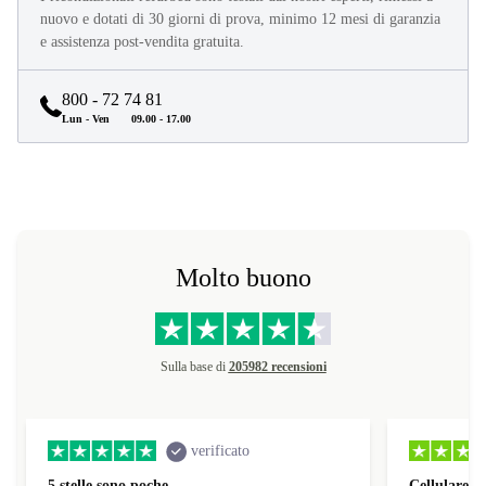
nuovo e dotati di 30 giorni di prova, minimo 12 mesi di garanzia
e assistenza post-vendita gratuita.
800 - 72 74 81
Lun - Ven
09.00 - 17.00
Molto buono
Sulla base di
205982 recensioni
verificato
5 stelle sono poche
Cellulare p