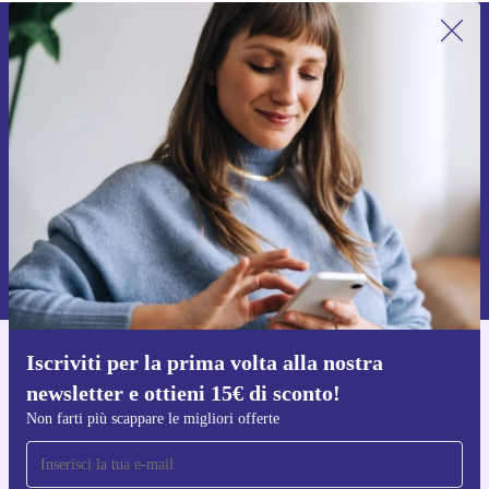
Iscriviti per la prima volta alla nostra
newsletter e ottieni 15€ di sconto!
Non farti più scappare le migliori offerte.
Richiedi codice sconto
Per maggiori informazioni sull’uso dei dati personali, visita la nostra
Normativa sulla privacy
.
Iscriviti per la prima volta alla nostra
Scarica l'app di refurbed
newsletter e ottieni 15€ di sconto!
Per iOS e Android
Non farti più scappare le migliori offerte