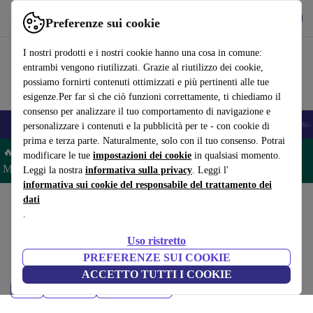
Scarica l’app
Scarica
Preferenze sui cookie
Usa refurbed in modo rapido e semplice
I nostri prodotti e i nostri cookie hanno una cosa in comune:
entrambi vengono riutilizzati. Grazie al riutilizzo dei cookie,
possiamo fornirti contenuti ottimizzati e più pertinenti alle tue
esigenze.Per far sì che ciò funzioni correttamente, ti chiediamo il
consenso per analizzare il tuo comportamento di navigazione e
🎒 Back to school
Smartphone
Portatili
Tablet
Smartwatch
Accesso
personalizzare i contenuti e la pubblicità per te - con cookie di
prima e terza parte. Naturalmente, solo con il tuo consenso. Potrai
🔥 Risparmia il 5% IN PIÙ su MacBook e iPad– Codice:
modificare le tue
impostazioni dei cookie
in qualsiasi momento.
MACPAD5 –
Condizioni
Leggi la nostra
informativa sulla privacy
. Leggi l'
informativa sui cookie del responsabile del trattamento dei
dati
Home
Prodotti
.
Portatili:
Uso ristretto
Portatili ricondizionati certificati sotto 800 – risparmia fino al 40%. Resi
PREFERENZE SUI COOKIE
entro 30 giorni e garanzia di 12 mesi. Acquista in modo sostenibile oggi!
ACCETTO TUTTI I COOKIE
Prezzo
Brand
Filtra