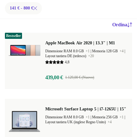
141 € - 800 €
Ordina
Bestseller
Apple MacBook Air 2020 | 13.3" | M1
Dimensione RAM 8.0 GB
+1
|
Memoria 128 GB
+4
|
Layout tastiera DE (tedesco)
+20
4,8
439,00 €
1.129,00 € (Nuovo)
Microsoft Surface Laptop 5 | i7-1265U | 15"
Dimensione RAM 8.0 GB
+1
|
Memoria 256 GB
+1
|
Layout tastiera UK (inglese Regno Unito)
+4