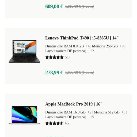
609,00 €
1.819,00 € (Nuovo)
Lenovo ThinkPad T490 | i5-8365U | 14"
Dimensione RAM 8.0 GB
+4
|
Memoria 256 GB
+9
|
Layout tastiera DE (tedesco)
+12
5,0
273,99 €
1.099,00 € (Nuovo)
Apple MacBook Pro 2019 | 16"
Dimensione RAM 16.0 GB
+2
|
Memoria 512 GB
+3
|
Layout tastiera DE (tedesco)
+15
4,7