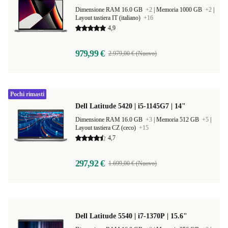
Dimensione RAM 16.0 GB
+2
|
Memoria 1000 GB
+2
|
Layout tastiera IT (italiano)
+16
4,9
979,99 €
2.979,00 € (Nuovo)
Pochi rimasti
Dell Latitude 5420 | i5-1145G7 | 14"
Dimensione RAM 16.0 GB
+3
|
Memoria 512 GB
+5
|
Layout tastiera CZ (ceco)
+15
4,7
297,92 €
1.699,00 € (Nuovo)
Dell Latitude 5540 | i7-1370P | 15.6"