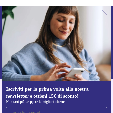
Iscriviti per la prima volta alla nostra
newsletter e ottieni 15€ di sconto!
Non farti più scappare le migliori offerte.
Richiedi codice sconto
Per maggiori informazioni sull’uso dei dati personali, visita la nostra
Normativa sulla privacy
.
Iscriviti per la prima volta alla nostra
Scarica l'app di refurbed
newsletter e ottieni 15€ di sconto!
Per iOS e Android
Non farti più scappare le migliori offerte