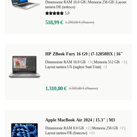
Dimensione RAM 16.0 GB |
Memoria 256 GB |
Layout
tastiera DE (tedesco)
5,0
518,99 €
1.299,00 € (Nuovo)
HP ZBook Fury 16 G9 | i7-12850HX | 16"
Dimensione RAM 16.0 GB
+3
|
Memoria 512 GB
+3
|
Layout tastiera US (inglese Stati Uniti)
+2
1.310,00 €
3.599,00 € (Nuovo)
Apple MacBook Air 2024 | 15.3" | M3
Dimensione RAM 8.0 GB
+2
|
Memoria 256 GB
+2
|
Layout tastiera FR (francese)
+11