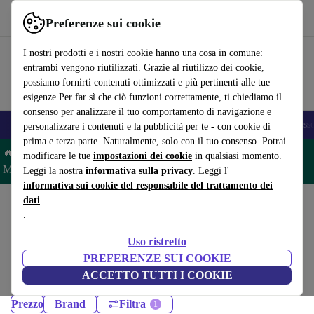
Scarica l’app
Scarica
Preferenze sui cookie
Usa refurbed in modo rapido e semplice
I nostri prodotti e i nostri cookie hanno una cosa in comune:
entrambi vengono riutilizzati. Grazie al riutilizzo dei cookie,
possiamo fornirti contenuti ottimizzati e più pertinenti alle tue
esigenze.Per far sì che ciò funzioni correttamente, ti chiediamo il
consenso per analizzare il tuo comportamento di navigazione e
🎒 Back to school
Smartphone
Portatili
Tablet
Smartwatch
Accesso
personalizzare i contenuti e la pubblicità per te - con cookie di
prima e terza parte. Naturalmente, solo con il tuo consenso. Potrai
🔥 Risparmia il 5% IN PIÙ su MacBook e iPad– Codice:
modificare le tue
impostazioni dei cookie
in qualsiasi momento.
MACPAD5 –
Condizioni
Leggi la nostra
informativa sulla privacy
. Leggi l'
informativa sui cookie del responsabile del trattamento dei
dati
Home
Prodotti
.
Portatili:
Uso ristretto
Portatili ricondizionati certificati sotto 4000 – risparmia fino al 40%.
PREFERENZE SUI COOKIE
Resi entro 30 giorni e garanzia di 12 mesi. Acquista in modo sostenibile
ACCETTO TUTTI I COOKIE
oggi!
Prezzo
Brand
Filtra