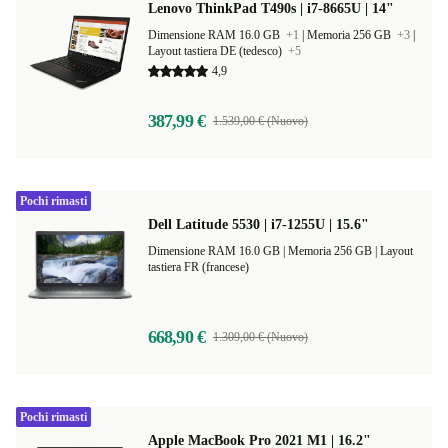
Lenovo ThinkPad T490s | i7-8665U | 14"
Dimensione RAM 16.0 GB
+1
|
Memoria 256 GB
+3
|
Layout tastiera DE (tedesco)
+5
4,9
387,99 €
1.539,00 € (Nuovo)
Pochi rimasti
Dell Latitude 5530 | i7-1255U | 15.6"
Dimensione RAM 16.0 GB |
Memoria 256 GB |
Layout
tastiera FR (francese)
668,90 €
1.309,00 € (Nuovo)
Pochi rimasti
Apple MacBook Pro 2021 M1 | 16.2"