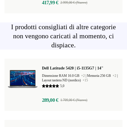
417,99 €
2.999,00 € (Nuovo)
I prodotti consigliati di altre categorie
non vengono caricati al momento, ci
dispiace.
Dell Latitude 5420 | i5-1135G7 | 14"
Dimensione RAM 16.0 GB
+2
|
Memoria 256 GB
+2
|
Layout tastiera ND (nordico)
+15
5,0
289,00 €
1.709,00 € (Nuovo)