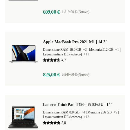
609,00 €
1.819,00 € (Nuovo)
Apple MacBook Pro 2021 M1 | 14.2"
Dimensione RAM 16.0 GB
+2
|
Memoria 512 GB
+1
|
Layout tastiera DE (tedesco)
+11
4,7
825,00 €
2.249,00 € (Nuovo)
Lenovo ThinkPad T490 | i5-8365U | 14"
Dimensione RAM 8.0 GB
+4
|
Memoria 256 GB
+9
|
Layout tastiera DE (tedesco)
+12
5,0