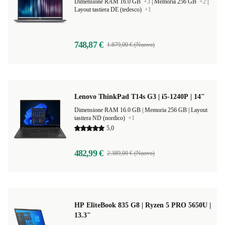
Dimensione RAM 16.0 GB
+3
|
Memoria 256 GB
+2
|
Layout tastiera DE (tedesco)
+1
748,87 €
1.879,00 € (Nuovo)
Lenovo ThinkPad T14s G3 | i5-1240P | 14"
Dimensione RAM 16.0 GB |
Memoria 256 GB |
Layout
tastiera ND (nordico)
+1
5,0
482,99 €
2.389,00 € (Nuovo)
HP EliteBook 835 G8 | Ryzen 5 PRO 5650U |
13.3"