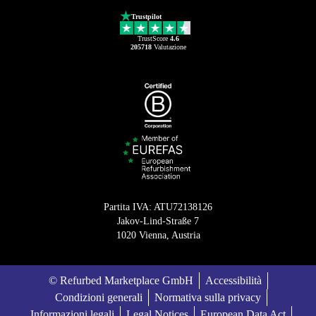
Trustpilot
TrustScore
4.6
205718
Valutazione
Partita IVA: ATU72138126
Jakov-Lind-Straße 7
1020 Vienna, Austria
© Refurbed Marketplace GmbH
Accessibilità
Condizioni generali
Normativa sulla privacy
Informazioni legali
Legal Notices
European Data Act