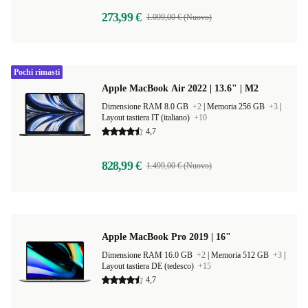
273,99 €
1.099,00 € (Nuovo)
Pochi rimasti
Apple MacBook Air 2022 | 13.6" | M2
Dimensione RAM 8.0 GB
+2
|
Memoria 256 GB
+3
|
Layout tastiera IT (italiano)
+10
4,7
828,99 €
1.499,00 € (Nuovo)
Apple MacBook Pro 2019 | 16"
Dimensione RAM 16.0 GB
+2
|
Memoria 512 GB
+3
|
Layout tastiera DE (tedesco)
+15
4,7