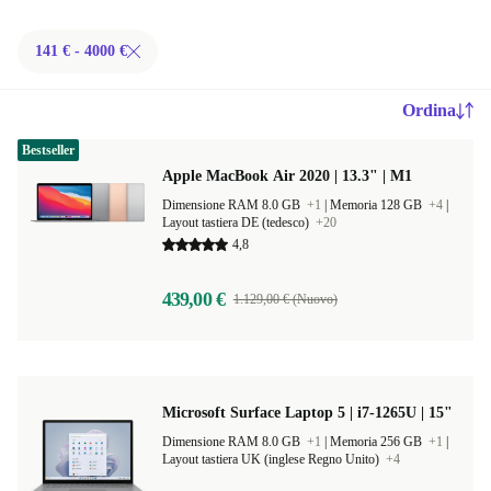
141 € - 4000 €
Ordina
Bestseller
Apple MacBook Air 2020 | 13.3" | M1
Dimensione RAM 8.0 GB
+1
|
Memoria 128 GB
+4
|
Layout tastiera DE (tedesco)
+20
4,8
439,00 €
1.129,00 € (Nuovo)
Microsoft Surface Laptop 5 | i7-1265U | 15"
Dimensione RAM 8.0 GB
+1
|
Memoria 256 GB
+1
|
Layout tastiera UK (inglese Regno Unito)
+4